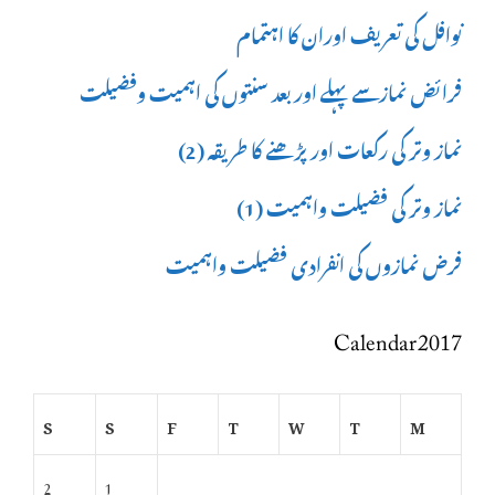
نوافل کی تعریف اوران کا اہتمام
فرائض نمازسے پہلے اور بعد سنتوں کی اہمیت وفضیلت
نماز وتر کی رکعات اور پڑھنے کا طریقہ (2)
نماز وتر کی فضیلت واہمیت (1)
فرض نمازوں کی انفرادی فضیلت واہمیت
Calendar 2017
S
S
F
T
W
T
M
2
1