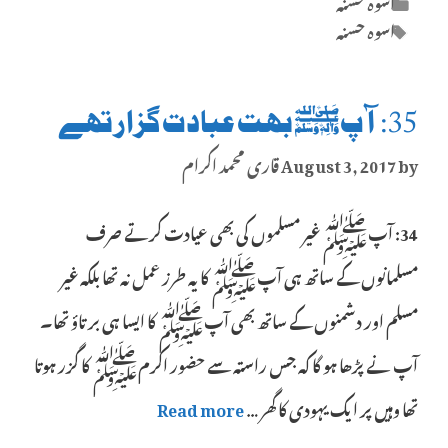
اسوہ حسنہ
Tags
اسوہ حسنہ
35: آپﷺ بہت عبادت گزار تھے
by
August 3, 2017
قاری محمد اکرام
34: آپﷺ غیر مسلموں کی بھی عیادت کرتے صرف
مسلمانوں کے ساتھ ہی آپﷺ کا یہ طرز عمل نہ تھا بلکہ غیر
مسلم اور دشمنوں کے ساتھ بھی آپﷺ کا ایسا ہی برتاؤ تھا۔
آپ نے پڑھا ہو گا کہ جس راستہ سے حضور اکرمﷺ کا گزر ہوتا
تھا وہیں پر ایک یہودی کا گھر …
Read more