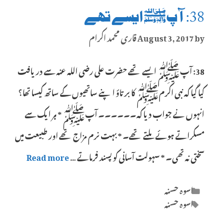
38: آپﷺ ایسے تھے
by
August 3, 2017
قاری محمد اکرام
38: آپﷺ ایسے تھے حضرت علی رضی اللہ عنہ سے دریافت
کیا گیا کہ نبی اکرمﷺ کا برتاؤ اپنے ساتھیوں کے ساتھ کیسا تھا؟
انہوں نے جواب دیا کہ۔۔۔۔۔۔ آپﷺ * ہر ایک سے
مسکراتے ہوئے ملتے تھے۔ * بہت نرم مزاج تھے اور طبیعت میں
سختی نہ تھی۔ * سہولت آسانی کو پسند فرماتے …
Read more
Categories
اسوہ حسنہ
Tags
اسوہ حسنہ