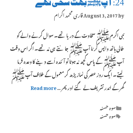
24: آپﷺ بہت سخی تھے
by
August 3, 2017
قاری محمد اکرام
نبی اکرمﷺ سخاوت کے دریا تھے۔ سوال کرنے والے کو
خالی ہاتھ واپس کرنا آپﷺ جانتے ہی نہ تھے۔ اگر اس وقت
آپﷺ کے پاس کچھ نہ ہوتا تو آئندہ اُسے دینے کا وعدہ فرما
لیتے۔ ایک روز عصر کی نماز پڑھ کر معمول کے خلاف آپﷺ
گھر کے اندر تشریف لے گئے اور پھر …
Read more
Categories
اسوہ حسنہ
Tags
اسوہ حسنہ