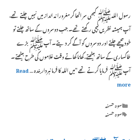
رسول اللہﷺ کبھی سر اٹھا کر مغرورانہ انداز میں نہیں چلتے تھے،
آپ ہمیشہ نظریں نیچی رکھتے تھے۔ جب دوسروں کے ساتھ چلتے تو
خود پیچھے چلتے اور دوسروں کو آگے کر دیتے۔ آپﷺ بڑے
خاکساری کے ساتھ بیٹھتے، کھانا کھاتے وقت غلاموں کی طرح بیٹھتے۔
آپﷺ فرمایا کرتے تھے “میں اللہ کا فرمانبردار بندہ …
Read
more
Categories
اسوہ حسنہ
Tags
اسوہ حسنہ