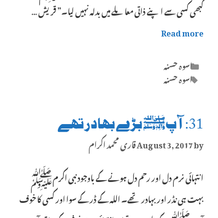
کبھی کسی سے اپنے ذاتی معاملے میں بدلہ نہیں لیا۔” قریش …
Read more
Categories
اسوہ حسنہ
Tags
اسوہ حسنہ
31: آپﷺ بڑے بہادر تھے
by
August 3, 2017
قاری محمد اکرام
انتہائی نرم دل اور رحم دل ہونے کے باوجود نبی اکرمﷺ
بہت ہی نڈر اور بہادر تھے۔ اللہ کے ڈر کے سوا اور کسی کا خوف