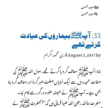
Categories
اسوہ حسنہ
Tags
اسوہ حسنہ
33: آپﷺ بیماروں کی عیادت
کرتے تھے
by
August 3, 2017
قاری محمد اکرام
32: آپﷺ معاف کر دیا کرتے تھے رسول اللہﷺ کی
صفات حمیدہ میں سے ایک نمایاں صفت صبر کرنا اور معاف کر دینا
بھی ہے۔ آپﷺ نے ہمیشہ عفو و درگزر سے کام لیا۔
حضرت عائشہ رضی اللہ عنہا فرماتی ہیں کہ “آنحضرتﷺ نے