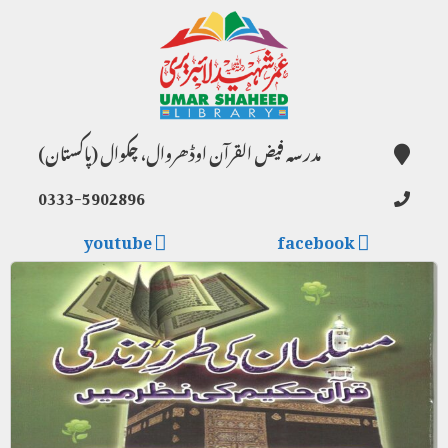
مدرسہ فیض القرآن اوڈھروال، چکوال (پاکستان)
0333-5902896
youtube
facebook