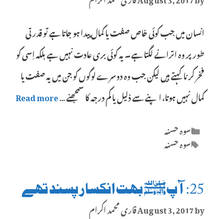
انسان میں جب کوئی خاص صفت یا کمال پیدا ہو جاتا ہے تو قدرتی
طور پر وہ اترانے لگتا ہے۔ یہ کوئی بری عادت نہیں ہے بلکہ اِسی کو
فخر کرنا کہتے ہیں لیکن جب وہ دوسرے لوگوں کو جن میں یہ صفت یا
کمال نہیں ہوتا، اپنے سے ذلیل یا کم درجہ کا سمجھنے …
Read more
Categories
اسوہ حسنہ
Tags
اسوہ حسنہ
25: آپﷺ بہت انکسار پسند تھے
by
August 3, 2017
قاری محمد اکرام