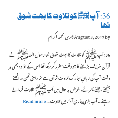
36: آپﷺ کو تلاوت کا بہت شوق
تھا
by
August 3, 2017
قاری محمد اکرام
36: آپﷺ کو تلاوت کا بہت شوق تھا رسول اللہﷺ نے
قرآن شریف پڑھنے کا جو وقت مقرر کر رکھا تھا اس کے علاوہ بھی ہر
وقت آپ کی زبانِ مبارک تلاوتِ قرآن سے تر رہتی تھی۔ اٹھتے
بیٹھتے، چلتے پھرتے، غرض ہر حال میں آپﷺ تلاوت فرماتے
رہتے۔ آپ بڑی پیاری آواز میں تلاوت …
Read more
Categories