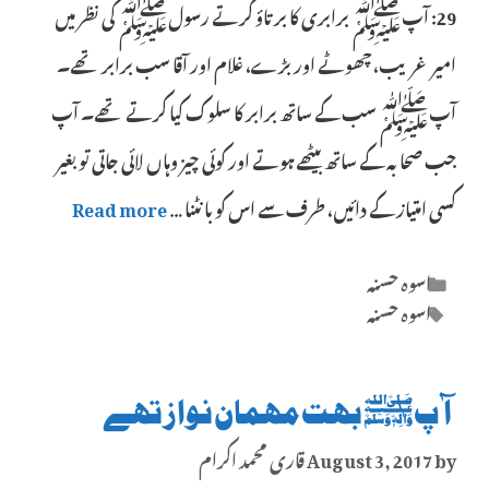
29: آپﷺ برابری کا برتاؤ کرتے رسولﷺ کی نظر میں
امیر غریب، چھوٹے اور بڑے، غلام اور آقا سب برابر تھے۔
آپﷺ سب کے ساتھ برابر کا سلوک کیا کرتے تھے۔ آپ
جب صحابہ کے ساتھ بیٹھے ہوتے اور کوئی چیز وہاں لائی جاتی تو بغیر
کسی امتیاز کے دائیں، طرف سے اس کو بانٹنا …
Read more
Categories
اسوہ حسنہ
Tags
اسوہ حسنہ
آپﷺ بہت مہمان نواز تھے
by
August 3, 2017
قاری محمد اکرام