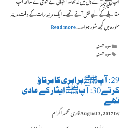
آپﷺ کے دل میں نہ تھا۔ انتہائی بے خوفی کے ساتھ آپ
مقابلے کے لیے نکل آتے تھے۔ ایک مرتبہ رات کے وقت مدینہ
منورہ میں کچھ شور ہوا۔ …
Read more
Categories
اسوہ حسنہ
Tags
اسوہ حسنہ
29: آپﷺ برابری کا برتاؤ
کرتے30: آپﷺ ایثار کے عادی
تھے
by
August 3, 2017
قاری محمد اکرام