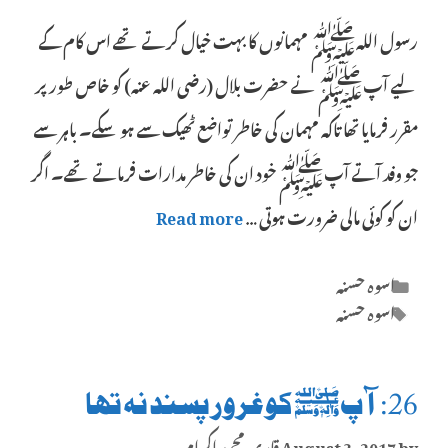
رسول اللہﷺ مہمانوں کا بہت خیال کرتے تھے اس کام کے
لیے آپﷺ نے حضرت بلال (رضی اللہ عنہ) کو خاص طور پر
مقرر فرمایا تھا تاکہ مہمان کی خاطر تواضع ٹھیک سے ہو سکے۔ باہر سے
جو وفد آتے آپﷺ خود ان کی خاطر مدارات فرماتے تھے۔ اگر
ان کو کوئی مالی ضرورت ہوتی …
Read more
Categories
اسوہ حسنہ
Tags
اسوہ حسنہ
26: آپﷺ کو غرور پسند نہ تھا
by
August 3, 2017
قاری محمد اکرام