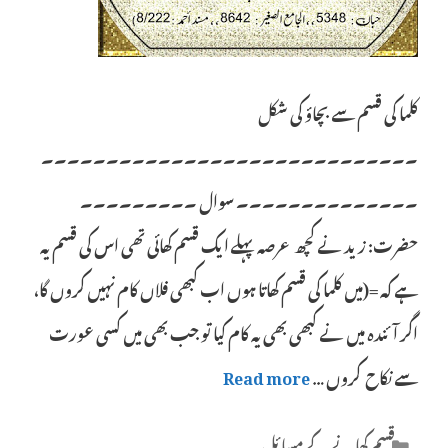
کلما کی قسم سے بچاؤ کی شکل
۔۔۔۔۔۔۔۔۔۔۔۔۔۔۔۔۔۔۔۔۔۔۔۔۔۔۔۔۔
۔۔۔۔۔۔۔۔۔۔۔۔۔۔ سوال ۔۔۔۔۔۔۔۔۔
حضرت: زید نے کچھ عرصہ پہلے ایک قسم کھائی تھی اس کی قسم یہ
ہے کہ =(میں کلما کی قسم کھاتا ہوں اب کبھی فلاں کام نہیں کروں گا،
اگر آئندہ میں نے کبھی بھی یہ کام کیا تو جب بھی میں کسی عورت
سے نکاح کروں …
Read more
Categories
قسم کھانے کے مسائل