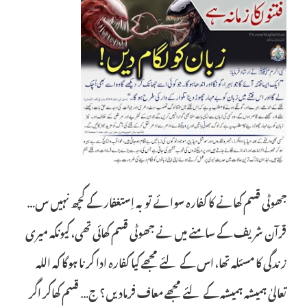
جھوٹی قسم کھانے کا کفارہ سوائے توبہ اِستغفار کے کچھ نہیں س…
قرآن شریف کے سامنے میں نے جھوٹی قسم کھائی تھی، کیونکہ میری
زندگی کا مسئلہ تھا، اس کے لئے مجھے کیا کفارہ ادا کرنا ہوگا کہ اللہ
تعالیٰ ہمیشہ ہمیشہ کے لئے مجھے معاف فرمادیں؟ ج… قسم کھاکر اگر