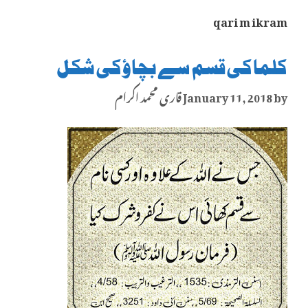
qari m ikram
کلما کی قسم سے بچاؤ کی شکل
by
January 11, 2018
قاری محمد اکرام