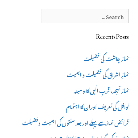
Search
for:
Recents Posts
نماز چاشت کی فضیلت
نمازِ اشراق کی فضیلت و اہمیت
نماز تہجد، قربِ الٰہی کا وسیلہ
نوافل کی تعریف اوران کا اہتمام
فرائض نمازسے پہلے اور بعد سنتوں کی اہمیت وفضیلت
نماز وتر کی رکعات اور پڑھنے کا طریقہ (2)