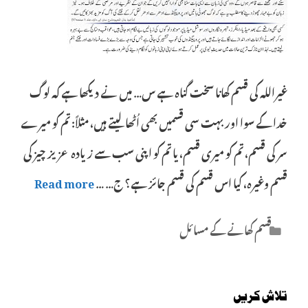
غیراللہ کی قسم کھانا سخت گناہ ہے س… میں نے دیکھا ہے کہ لوگ
خدا کے سوا اور بہت سی قسمیں بھی اُٹھالیتے ہیں، مثلاً: تم کو میرے
سر کی قسم، تم کو میری قسم، یا تم کو اپنی سب سے زیادہ عزیز چیز کی
قسم وغیرہ، کیا اس قسم کی قسم جائز ہے؟ ج… …
Read more
Categories
قسم کھانے کے مسائل
تلاش کریں