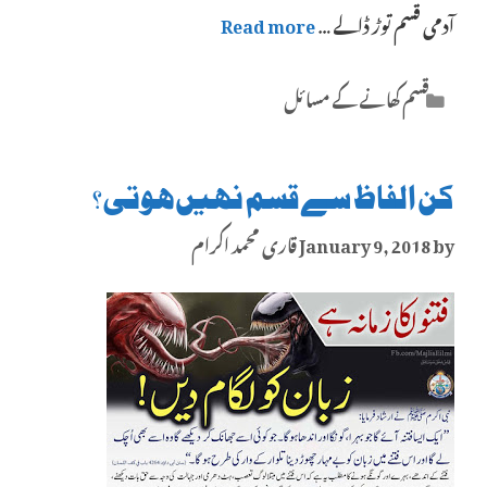
آدمی قسم توڑ ڈالے …
Read more
Categories
قسم کھانے کے مسائل
کن الفاظ سے قسم نہیں ہوتی؟
by
January 9, 2018
قاری محمد اکرام