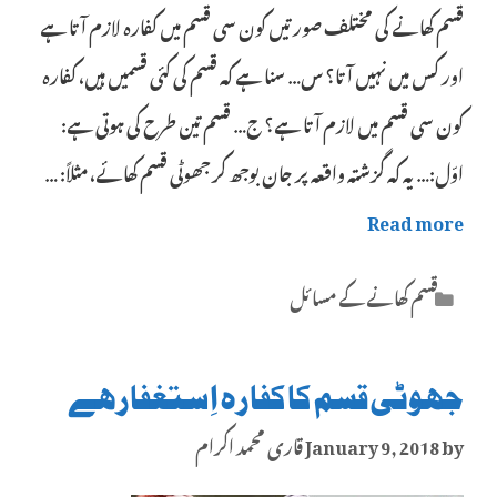
قسم کھانے کی مختلف صورتیں کون سی قسم میں کفارہ لازم آتا ہے
اور کس میں نہیں آتا؟ س… سنا ہے کہ قسم کی کئی قسمیں ہیں، کفارہ
کون سی قسم میں لازم آتا ہے؟ ج… قسم تین طرح کی ہوتی ہے:
اوّل:… یہ کہ گزشتہ واقعہ پر جان بوجھ کر جھوٹی قسم کھائے، مثلاً: …
Read more
Categories
قسم کھانے کے مسائل
جھوٹی قسم کا کفارہ اِستغفار ہے
by
January 9, 2018
قاری محمد اکرام