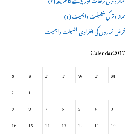
نماز وتر کی فضیلت واہمیت (1)
فرض نمازوں کی انفرادی فضیلت واہمیت
Calendar 2017
S
S
F
T
W
T
M
2
1
9
8
7
6
5
4
3
16
15
14
13
12
11
10