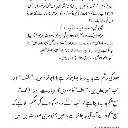
سود کی رقم سے ہدیہ دینا لینا جائز ہے یا ناجائز؟ س… ”الف“ اور
”ب“ دو بھائی ہیں، ”الف“ کا سودی کاروبار ہے، اور ”الف“،
”ج“ کو ہدیہ دیتا ہے تو ”ب“ کے ملازم کو دے کر حکم دیتا ہے کہ
”ج“ کو دے آنا، آیا یہ جائز ہے یا نہیں؟ دُوسری صورت میں اس …
Read more