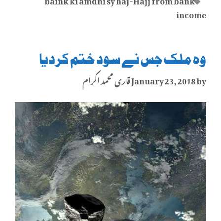
income
وہ ملک جس نے سود ختم کردیا
by
January 23, 2018
قاری محمد اکرام