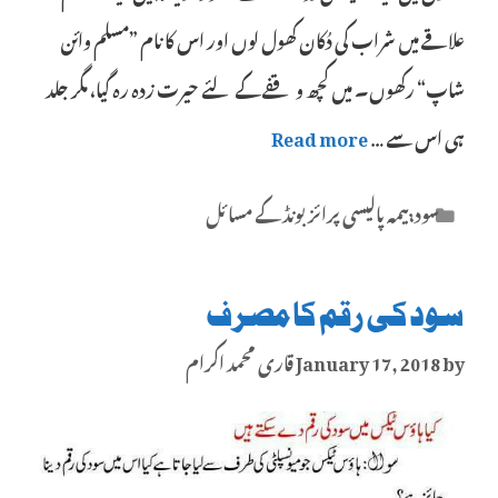
علاقے میں شراب کی دُکان کھول لوں اور اس کا نام ”مسلم وائن
شاپ“ رکھوں۔ میں کچھ وقفے کے لئے حیرت زدہ رہ گیا، مگر جلد
ہی اس سے …
Read more
Categories
سود،بیمہ پالیسی پرائز بونڈ کے مسائل
سود کی رقم کا مصرف
by
January 17, 2018
قاری محمد اکرام