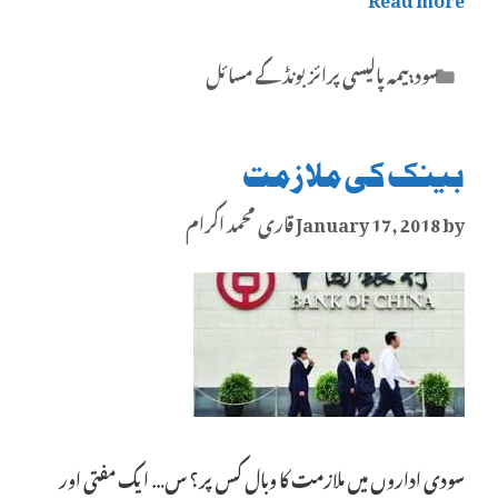
Categories
سود،بیمہ پالیسی پرائز بونڈ کے مسائل
بینک کی ملازمت
by
January 17, 2018
قاری محمد اکرام
سودی اداروں میں ملازمت کا وبال کس پر؟ س… ایک مفتی اور