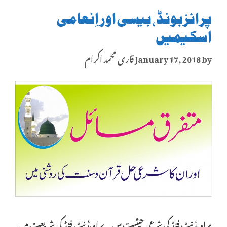
پرائزبونڈ، بیسی اور اِنعامی
اسکیمیں
by
January 17, 2018
قاری محمد اکرام
پراویڈنٹ فنڈ کی شرعی حیثیت س… پراویڈنٹ فنڈ کی شریعت میں