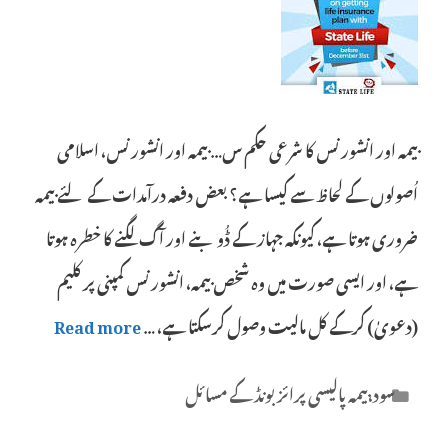
بیمہ اور انشورنس کا شرعی حکم س… بیمہ اور انشورنس، اسلامی
اُصولوں کے لحاظ سے کیسا ہے؟ بعض دفعہ درآمدات کے لئے بیمہ
ضروری ہوتا ہے، کیونکہ جہاز کے ڈُوبنے اور آگ لگنے کا خطرہ ہوتا
ہے، اور ایسی صورت میں وہ شخص بیمہ، انشورنس کمپنی پر کلیم
(دعویٰ) کرکے کل مالیت وصول کرسکتا ہے، …
Read more
Categories
سود،بیمہ پالیسی پرائز بونڈ کے مسائل