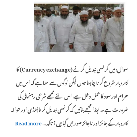
سوال: میں کرنسی تبدیل کرنے (Currency exchange) کا
کاروبار شروع کرنا چاہتا ہوں لیکن لوگوں سے سنا ہے کہ اس میں
حرام اور سود کا عمل دخل ہے، اس لئے مجھے شرعی رہنمائی کی
ضرورت ہے۔ لہٰذا مجھے بتائیں کہ کرنسی تبدیل کرنا ہُنڈی اور حوالہ
کاروبار کے جائز اور ناجائز صورتیں کیا ہیں؟ تاکہ …
Read more