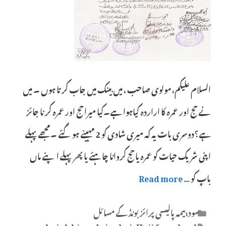
السلام علیکم، مولوی صاحب ، میں بینک میں جاب کرتا ہوں ۔ میں
نے حج اور عمرہ کا اراردہ کیاہوا ہے۔کیا میرا حج اور عمرہ کرنا جائز
ہے؟دوسری بات یہ کہ میری شادی کو 2 مہینے ہوگئے ۔مجھے پہلے
اپنی شریک حیات کو عمرہ یا حج کروانا چاہئے یا پھر پہلے اپنے ماں
باپ کو …
Read more
Categories
سود،بیمہ پالیسی پرائز بونڈ کے مسائل
Tags
baink ki amdni sy haj-Hajj from bank