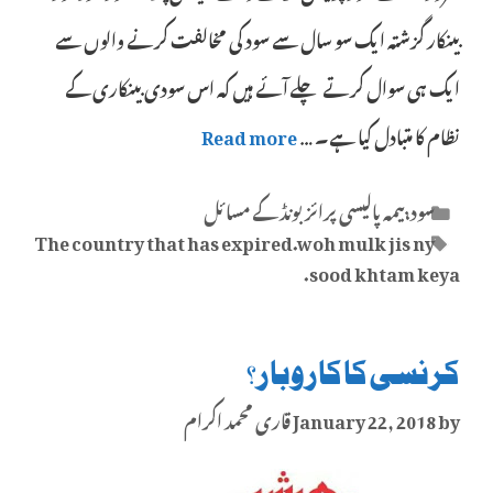
بینکار گزشتہ ایک سو سال سے سود کی مخالفت کرنے والوں سے
ایک ہی سوال کرتے چلے آئے ہیں کہ اس سودی بینکاری کے
نظام کا متبادل کیا ہے۔ …
Read more
Categories
سود،بیمہ پالیسی پرائز بونڈ کے مسائل
Tags
The country that has expired.woh mulk jis ny
sood khtam keya.
کرنسی کا کاروبار؟
by
January 22, 2018
قاری محمد اکرام