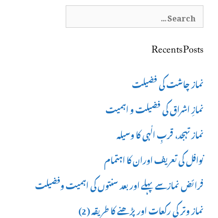
Search
for:
Recents Posts
نماز چاشت کی فضیلت
نمازِ اشراق کی فضیلت و اہمیت
نماز تہجد، قربِ الٰہی کا وسیلہ
نوافل کی تعریف اوران کا اہتمام
فرائض نمازسے پہلے اور بعد سنتوں کی اہمیت وفضیلت
نماز وتر کی رکعات اور پڑھنے کا طریقہ (2)