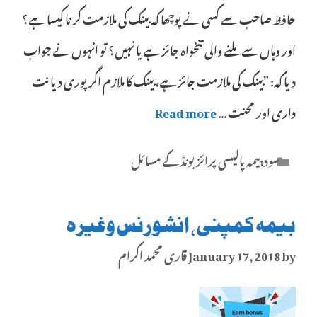
حافظ صاحب سے کسی نے پوچھا کہ بینک کی ملازمت کرنا کیسا ہے؟
اور وہاں سے ملنے والی تنخواہ جائز ہے یا نہیں؟ تو انہوں نے جواب
دیا کہ: ”بینک کی ملازمت جائز ہے، بینک کا ملازم اگر پوری دیانت
داری اور محنت …
Read more
Categories
سود،بیمہ پالیسی پرائز بونڈ کے مسائل
بیمہ کمپنی، انشورنس وغیرہ
by
January 17, 2018
قاری محمد اکرام