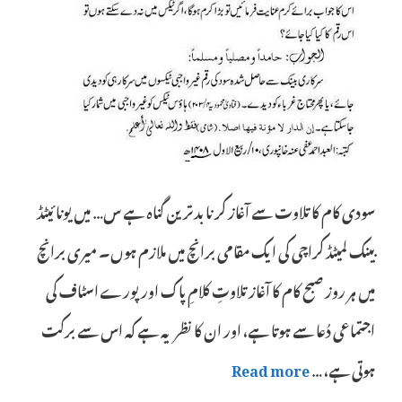
سودی کام کا تلاوت سے آغاز کرنا بدترین گناہ ہے س… میں یونائیٹڈ
بینک لمیٹڈ کراچی کی ایک مقامی برانچ میں ملازم ہوں۔ میری برانچ
میں ہر روز صبح کام کا آغاز تلاوتِ کلامِ پاک اور پورے اسٹاف کی
اجتماعی دُعا سے ہوتا ہے، اور ان کا نظریہ ہے کہ اس سے برکت
ہوتی ہے، …
Read more