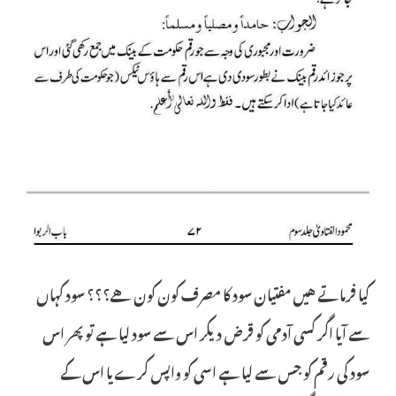
كيا فرماتے هيں مفتيان سود كا مصرف كون كون هے؟؟؟ سود کہاں
سے آیا اگر کسی آدمی کو قرض دیکر اس سے سود لیا ہے تو پھر اس
سود کی رقم کو جس سے لیا ہے اسی کو واپس کرے یا اس کے