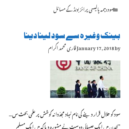
Categories
سود،بیمہ پالیسی پرائز بونڈ کے مسائل
بینک وغیرہ سے سود لینا دینا
by
January 17, 2018
قاری محمد اکرام
سود کو حلال قرار دینے کی نام نہاد مجدّدانہ کوشش پر علمی بحث س…
”لندن میں ایک عیسائی دوست نے مشورہ دیا کہ میں ایک مسلم