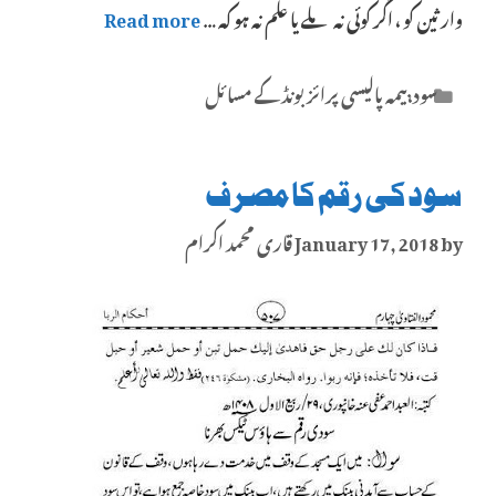
وارثین کو ، اگر کوئی نہ ملے یا علم نہ ہو کہ …
Read more
Categories
سود،بیمہ پالیسی پرائز بونڈ کے مسائل
سود کی رقم کا مصرف
by
January 17, 2018
قاری محمد اکرام