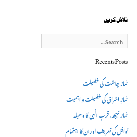
تلاش کریں
Search
for:
Recents Posts
نماز چاشت کی فضیلت
نمازِ اشراق کی فضیلت و اہمیت
نماز تہجد، قربِ الٰہی کا وسیلہ
نوافل کی تعریف اوران کا اہتمام