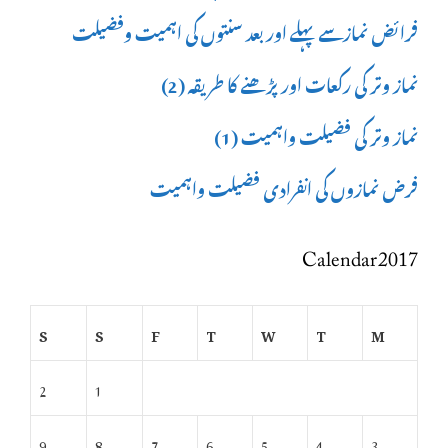
فرائض نمازسے پہلے اور بعد سنتوں کی اہمیت وفضیلت
نماز وتر کی رکعات اور پڑھنے کا طریقہ (2)
نماز وتر کی فضیلت واہمیت (1)
فرض نمازوں کی انفرادی فضیلت واہمیت
Calendar 2017
S
S
F
T
W
T
M
2
1
9
8
7
6
5
4
3