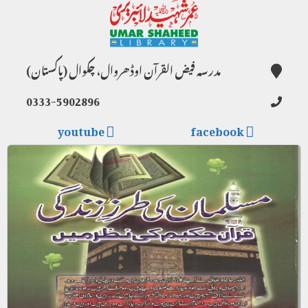
مدرسہ فیض القرآن اوڈھروال، چکوال (پاکستان)
0333-5902896
youtube
facebook