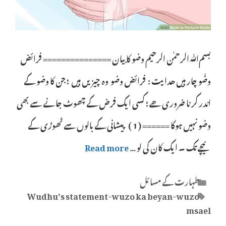
بسمﷲالرحمٰن الرحیم وضو کا بیان =============== فرائض
وضُو چار ہیں ھدایت : فرائض وضو وہ چیزیں ہیں ؛ جن کا وضو کے
اندر کرنا ضروری ھے ؛ کسی ایک فرض کے چھوٹ جانے سے بھی
وضو نہیں ہوگا ====== ( 1 ) پیشانی کے بالوں سے ٹھوڑی کے
نیچے تک ۔ ایک کان کی لو …
Read more
Categories
طہارت کے مسائل
Tags
Wudhu's statement-wuzo ka beyan-wuzo
msael