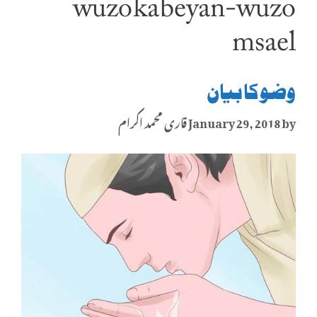
wuzo ka beyan-wuzo
msael
وضو کا بیان
by
January 29, 2018
قاری محمد اکرام