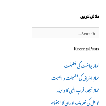
تلاش کریں
Search
for:
Recents Posts
نماز چاشت کی فضیلت
نمازِ اشراق کی فضیلت و اہمیت
نماز تہجد، قربِ الٰہی کا وسیلہ
نوافل کی تعریف اوران کا اہتمام