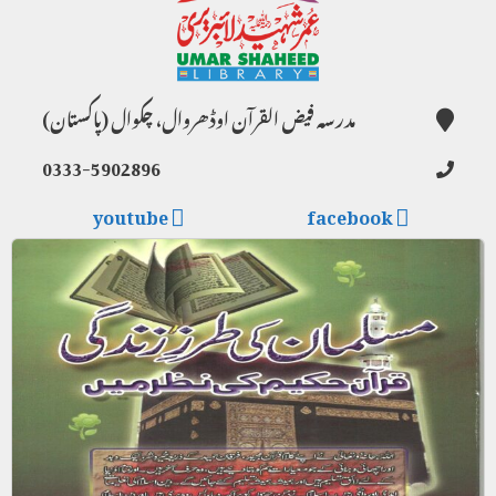
مدرسہ فیض القرآن اوڈھروال، چکوال (پاکستان)
0333-5902896
youtube
facebook