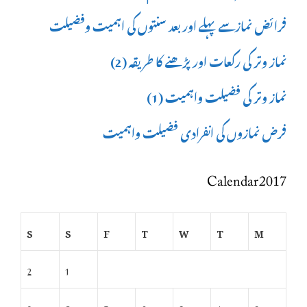
فرائض نمازسے پہلے اور بعد سنتوں کی اہمیت وفضیلت
نماز وتر کی رکعات اور پڑھنے کا طریقہ (2)
نماز وتر کی فضیلت واہمیت (1)
فرض نمازوں کی انفرادی فضیلت واہمیت
Calendar 2017
S
S
F
T
W
T
M
2
1
9
8
7
6
5
4
3