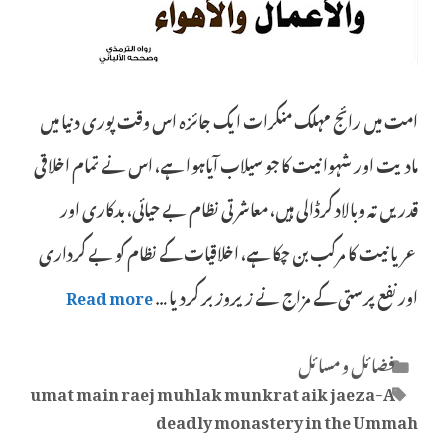
امت میں رائج مہلک منکرات ایک جائزہ اس وقت پوری دنیا میں
مادیت اور شہوانیت کا جو سیلاب آیاہوا ہے، اس نے تمام اخلاقی
قدریں تہ وبالاد کرڈالی ہیں، معاشرتی نظام بے حیائی، بدکاری اور
عریانیت کا مرکب بن چکا ہے، اخلاقیات کے نظام کو بے کرداری
اور نفع پرستی کے مزاج نے زیروزبر کردیا …
Read more
Categories
فضائل و مسائل
Tags
umat main raej muhlak munkrat aik jaeza-A
deadly monastery in the Ummah