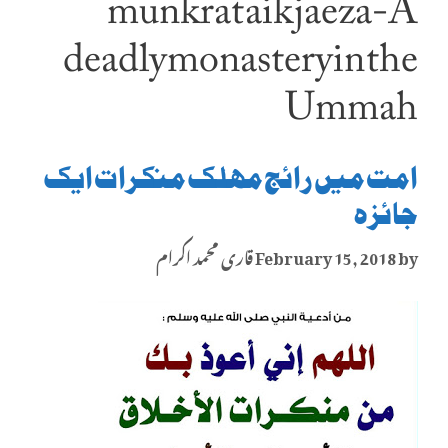
munkrat aik jaeza-A
deadly monastery in the
Ummah
امت میں رائج مہلک منکرات ایک
جائزہ
by
February 15, 2018
قاری محمد اکرام