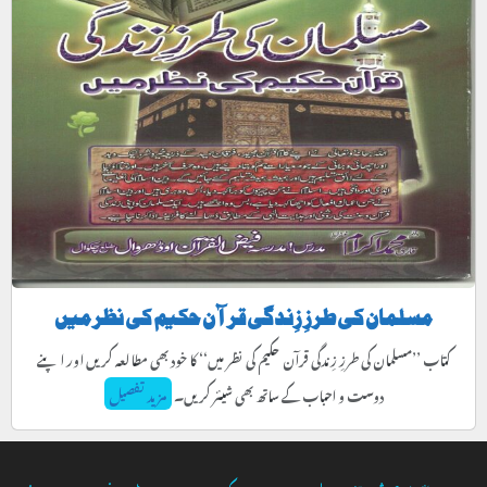
مسلمان کی طرزِ زِندگی قرآن حکیم کی نظر میں
کتاب ’’مسلمان کی طرزِ زِندگی قرآن حکیم کی نظر میں‘‘ کا خود بھی مطالعہ کریں اور اپنے
دوست و احباب کے ساتھ بھی شیئر کریں۔
مزید تفصیل