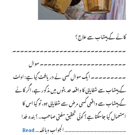
گائے کے پیشاب سے علاج؟
۔۔۔۔۔۔۔۔۔۔۔۔۔۔۔۔۔۔۔۔۔۔۔۔۔۔۔۔۔
۔۔۔۔۔۔۔۔۔۔۔۔۔۔۔۔۔۔۔۔۔۔ سوال
۔۔۔۔۔۔۔۔۔ ایک سوال کسی نے دریافت کیا ہے: اونٹ
کے پیشاب سے شفایابی کا واقعہ حدیثوں میں مذکور ہے، اگر گائے
کے پیشاب سے واقعی کسی مرض سے شفایابی ہو، تو کیا اس کا
استعمال کیا جاسکتا ہے؟ کوئی تحقیق مفتی صاحب.. ؟ بندہ خدا
…………………………………………… الجواب وباللہ …
Read