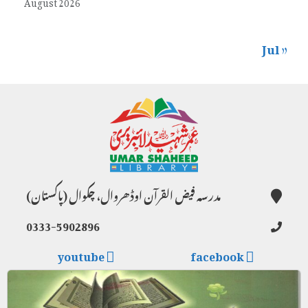
August 2026
« Jul
مدرسہ فیض القرآن اوڈھروال، چکوال (پاکستان)
0333-5902896
youtube
facebook