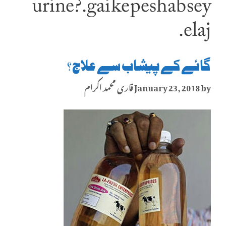
urine?.gai ke peshab sey
elaj.
گائے کے پیشاب سے علاج؟
by
January 23, 2018
قاری محمد اکرام