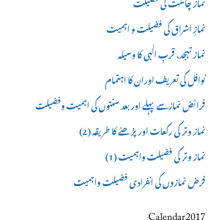
نماز چاشت کی فضیلت
نمازِ اشراق کی فضیلت و اہمیت
نماز تہجد، قربِ الٰہی کا وسیلہ
نوافل کی تعریف اوران کا اہتمام
فرائض نمازسے پہلے اور بعد سنتوں کی اہمیت وفضیلت
نماز وتر کی رکعات اور پڑھنے کا طریقہ (2)
نماز وتر کی فضیلت واہمیت (1)
فرض نمازوں کی انفرادی فضیلت واہمیت
Calendar 2017