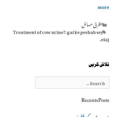
more
Categories
متفرق مسائل
Tags
Treatment of cow urine?.gai ke peshab sey
elaj.
تلاش کریں
Search
for:
Recents Posts