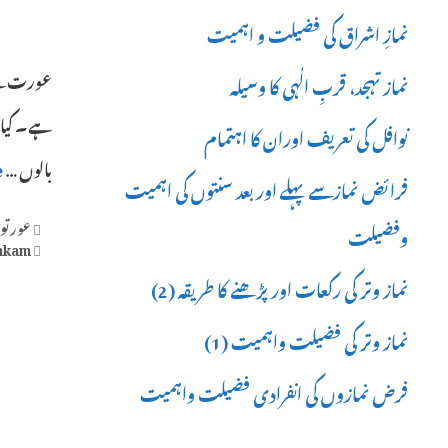
نمازِ اشراق کی فضیلت و اہمیت
نماز تہجد، قربِ الٰہی کا وسیلہ
نوافل کی تعریف اوران کا اہتمام
بالوں …
e
فرائض نمازسے پہلے اور بعد سنتوں کی اہمیت
ories
عورتو
وفضیلت
Tags
hkam.
نماز وتر کی رکعات اور پڑھنے کا طریقہ (2)
نماز وتر کی فضیلت واہمیت (1)
فرض نمازوں کی انفرادی فضیلت واہمیت