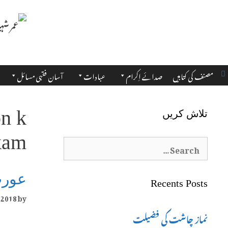
مصنف کی کتابیں
صدائے اِکرام
عبادات
آسان فقہی مسائل
on k
تلاش کریں
am.
Search
for:
عورت
Recents Posts
 2018
by
نماز چاشت کی فضیلت