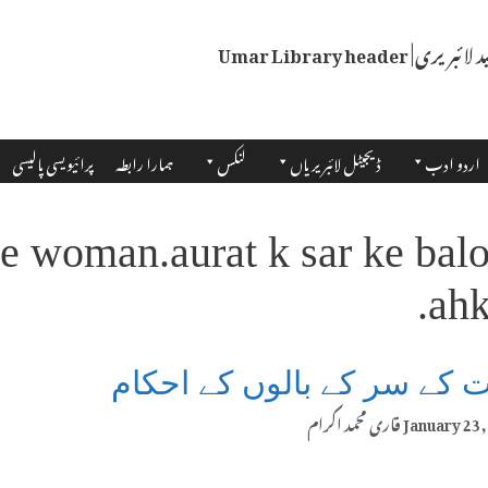
اردو ادب
ڈیجیٹل لائبریریاں
لنکس
ہمارا رابطہ
پرائیویسی پالیسی
he woman.aurat k sar ke bal
ahk
 کے سر کے بالوں کے احکام
January 23,
قاری محمد اکرام