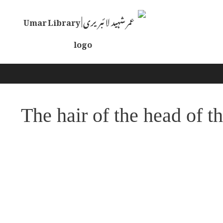
Skip
to
content
The hair of the head of t