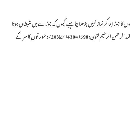
وگ کہتے ہیں کہ عورتوں کو بالوں کا جوڑا بنا کر نماز نہیں پڑھنا چاہیے، کیوں کہ جوڑے میں شیطان ہوتا
ہے۔ کیا قرآن شریف یا حدیث مبارک میں اس کوئی حکم ہے؟ جواب # 15480 بسم الله الرحمن الرحيم فتوی: 1598=203k/1430/د عورتوں کا سر کے