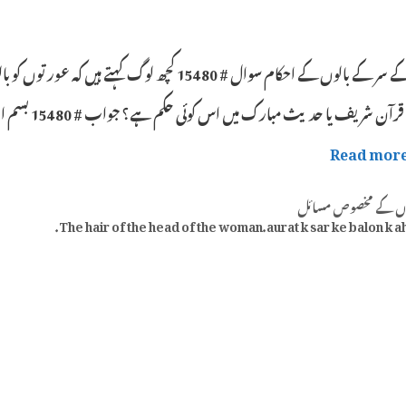
عورت کے سر کے بالوں کے احکام سوال # 15480 کچھ ل
Read mor
Categ
ں کے مخصوص مسائل
The hair of the head of the woman.aurat k sar ke balon k a