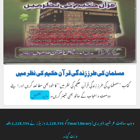
مسلمان کی طرزِ زِندگی قرآن حکیم کی نظر میں
کتاب ’’مسلمان کی طرزِ زِندگی قرآن حکیم کی نظر میں‘‘ کا خود بھی مطالعہ کریں اور اپنے
دوست و احباب کے ساتھ بھی شیئر کریں۔
مزید تفصیل
ویب سائیٹ
عمر شہید لائبریری | Umar Library
کو
2,228,556
وزیٹرز نے
2,228,556
دفعہ
وزٹ کیا۔