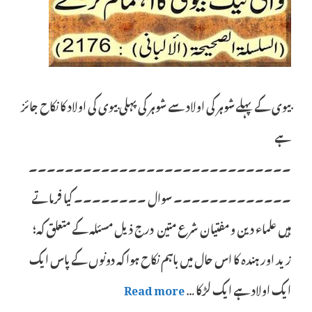
بیوی کے پہلے شوہر کی اولاد سے شوہر کی پہلی بیوی کی اولاد کا نکاح جائز
ہے
۔۔۔۔۔۔۔۔۔۔۔۔۔۔۔۔۔۔۔۔۔۔۔۔۔۔۔۔۔
۔۔۔۔۔۔۔۔۔۔۔۔۔ سوال ۔۔۔۔۔۔۔۔ کیا فرماتے
ہیں علماء دین و مفتیان شرع متین درج ذیل مسئلہ کے متعلق کہ؛
زید اور ہندہ کا اس حال میں باہم نکاح ہوا کہ دونوں کے پاس ایک
ایک اولاد ہے ایک لڑکا …
Read more