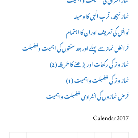
نماز تہجد، قربِ الٰہی کا وسیلہ
نوافل کی تعریف اوران کا اہتمام
فرائض نمازسے پہلے اور بعد سنتوں کی اہمیت وفضیلت
نماز وتر کی رکعات اور پڑھنے کا طریقہ (2)
نماز وتر کی فضیلت واہمیت (1)
فرض نمازوں کی انفرادی فضیلت واہمیت
Calendar 2017