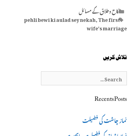
Categories
نکاح وطلاق کے مسائل
Tags
pehli bewi ki aulad sey nekah
,
The first
wife's marriage
تلاش کریں
Search
for:
Recents Posts
نماز چاشت کی فضیلت
نمازِ اشراق کی فضیلت و اہمیت