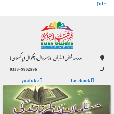
« Jul
مدرسہ فیض القرآن اوڈھروال، چکوال (پاکستان)
0333-5902896
youtube
facebook