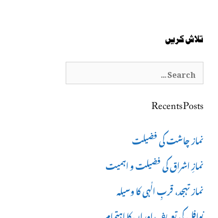
تلاش کریں
Search
for:
Recents Posts
نماز چاشت کی فضیلت
نمازِ اشراق کی فضیلت و اہمیت
نماز تہجد، قربِ الٰہی کا وسیلہ
نوافل کی تعریف اوران کا اہتمام