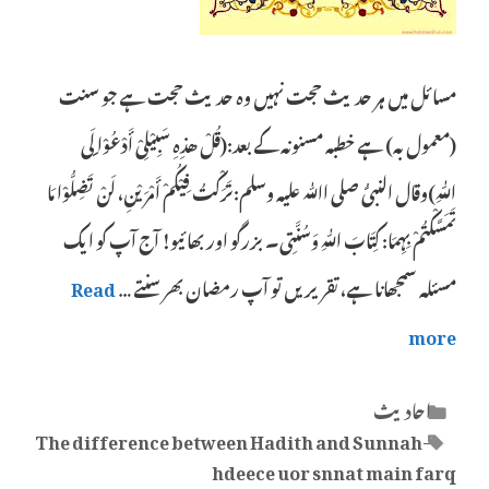
مسائل میں ہر حدیث حجت نہیں وہ حدیث حجت ہے جو سنت
(معمول بہ) ہے خطبہ مسنونہ کے بعد:(قُلْ ھذِہِ سَبِیْلِیْ أَدْعُوْا ِلَی
اللّٰہِ)وقال النبیُّ صلی اﷲ علیہ وسلم:تَرَکْتُ فِیْکُمْ أَمْرَیْنِ، لَنْ تَضِلُّوْا مَا
تَمَسَّکْتُمْ بِہِمَا: کِتَابَ اللّٰہِ وَسُنَّتِی۔ بزرگو اور بھائیو! آج آپ کو ایک
مسئلہ سمجھانا ہے، تقریریں تو آپ رمضان بھر سنتے …
Read
more
Categories
احادیث
Tags
The difference between Hadith and Sunnah-
hdeece uor snnat main farq