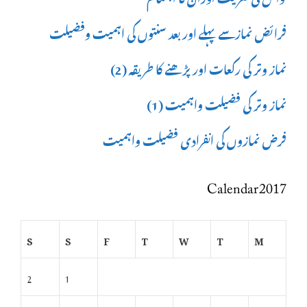
فرائض نمازسے پہلے اور بعد سنتوں کی اہمیت وفضیلت
نماز وتر کی رکعات اور پڑھنے کا طریقہ (2)
نماز وتر کی فضیلت واہمیت (1)
فرض نمازوں کی انفرادی فضیلت واہمیت
Calendar 2017
S
S
F
T
W
T
M
2
1