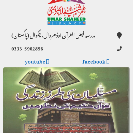
مدرسہ فیض القرآن اوڈھروال، چکوال (پاکستان)
0333-5902896
youtube
facebook