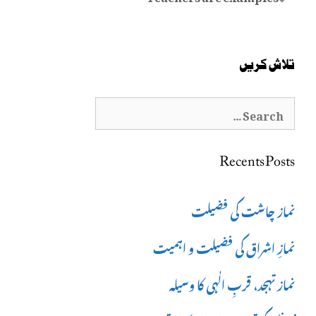
تلاش کریں
Search
for:
Recents Posts
نماز چاشت کی فضیلت
نمازِ اشراق کی فضیلت و اہمیت
نماز تہجد، قربِ الٰہی کا وسیلہ