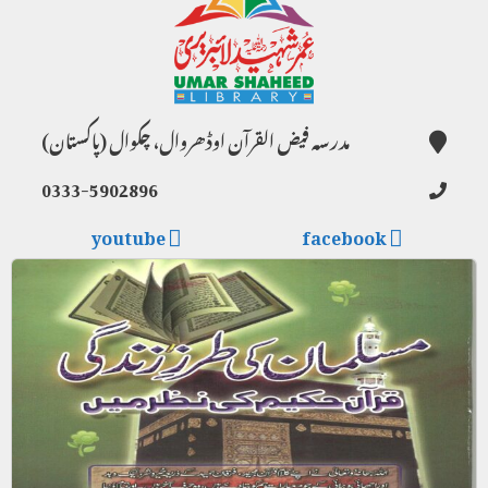
مدرسہ فیض القرآن اوڈھروال، چکوال (پاکستان)
0333-5902896
youtube
facebook