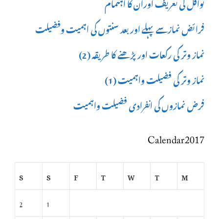
نوافل کی تعریف اوران کا اہتمام
فرائض نمازسے پہلے اور بعد سنتوں کی اہمیت وفضیلت
نماز وتر کی رکعات اور پڑھنے کا طریقہ (2)
نماز وتر کی فضیلت واہمیت (1)
فرض نمازوں کی انفرادی فضیلت واہمیت
Calendar 2017
S
S
F
T
W
T
M
2
1