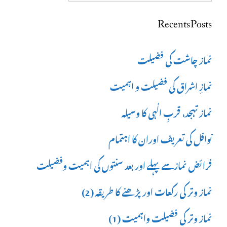
for:
Recents Posts
نماز چاشت کی فضیلت
نمازِ اشراق کی فضیلت و اہمیت
نماز تہجد، قربِ الٰہی کا وسیلہ
نوافل کی تعریف اوران کا اہتمام
فرائض نمازسے پہلے اور بعد سنتوں کی اہمیت وفضیلت
نماز وتر کی رکعات اور پڑھنے کا طریقہ (2)
نماز وتر کی فضیلت واہمیت (1)