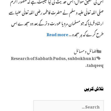
اس کی تحقیق سوال: اس حدیث کی کیا حیثیت ہے کہ حضور اکرم
صلی اللہ تعالٰی علیہ و سلم نے حضرت فاطمہ رضی اللہ تعالٰی عنہا سے
ارشاد فرمایا کہ جو مسلمان مرد یا عورت وتر کے بعد دو سجدے اس
طرح کرے کہ ہر سجدہ …
Read more
Categories
فضائل و مسائل
Tags
,
subbokhun ki
"Research of Sabbath Pudus
tahqeeq.
تلاش کریں
Search