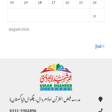
30
29
28
27
26
25
24
31
August 2026
« Jul
مدرسہ فیض القرآن اوڈھروال، چکوال (پاکستان)
0333-5902896