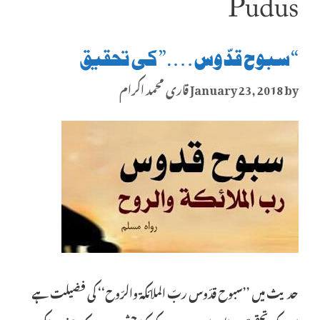
Pudus
“سبوح قدّوس….” کی تحقیق
by
January 23, 2018
قاری محمد اکرام
حدیث میں ’’سبوح قدّوس ربّ الملائکۃ والرّوح‘‘ کی فضیلت ہے