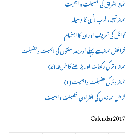
نمازِ اشراق کی فضیلت و اہمیت
نماز تہجد، قربِ الٰہی کا وسیلہ
نوافل کی تعریف اوران کا اہتمام
فرائض نمازسے پہلے اور بعد سنتوں کی اہمیت وفضیلت
نماز وتر کی رکعات اور پڑھنے کا طریقہ (2)
نماز وتر کی فضیلت واہمیت (1)
فرض نمازوں کی انفرادی فضیلت واہمیت
Calendar 2017