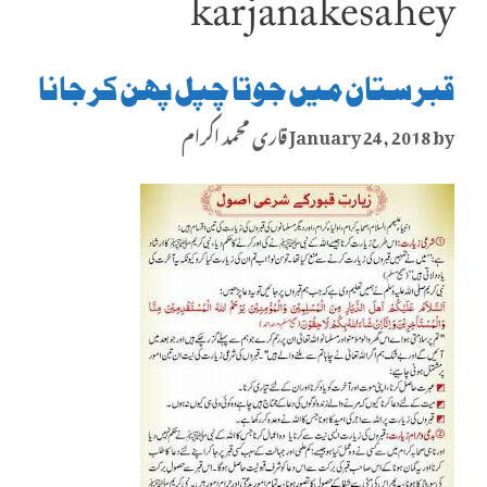
kar jana kesa hey
قبرستان میں جوتا چپل پہن کر جانا
by
January 24, 2018
قاری محمد اکرام