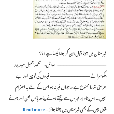
قبرستان میں جوتا چپل پہن کر جانا کیسا ہے؟؟؟
————————————————- سائل.. محمد جمیل سیدپور
بیگوسرائے ————————————— قبروں کی توہین اور بے
حرمتی شرعا ممنوع ہے۔ جہاں قبر نہ ہو اس کے لئے یہ احترام
نہیں۔ اس بناء پر قبروں سے بچتے ہوئے پیادہ پاؤں بھی اور جوتے
چپل پہن کے بھی قبرستان میں چلنا جائز …
Read more