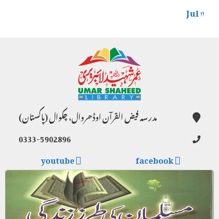
« Jul
مدرسہ فیض القرآن اوڈھروال، چکوال (پاکستان)
0333-5902896
youtube
facebook