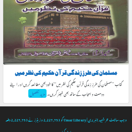
مسلمان کی طرزِ زِندگی قرآن حکیم کی نظر میں
کتاب ’’مسلمان کی طرزِ زِندگی قرآن حکیم کی نظر میں‘‘ کا خود بھی مطالعہ کریں اور اپنے
دوست و احباب کے ساتھ بھی شیئر کریں۔
مزید تفصیل
ویب سائیٹ
عمر شہید لائبریری | Umar Library
کو
2,227,753
وزیٹرز نے
2,227,753
دفعہ
وزٹ کیا۔