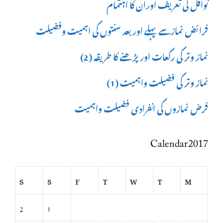
نوافل کی تعریف اوران کا اہتمام
فرائض نمازسے پہلے اور بعد سنتوں کی اہمیت وفضیلت
نماز وتر کی رکعات اور پڑھنے کا طریقہ (2)
نماز وتر کی فضیلت واہمیت (1)
فرض نمازوں کی انفرادی فضیلت واہمیت
Calendar 2017
S
S
F
T
W
T
M
2
1