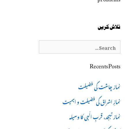
تلاش کریں
Search
for:
Recents Posts
نماز چاشت کی فضیلت
نمازِ اشراق کی فضیلت و اہمیت
نماز تہجد، قربِ الٰہی کا وسیلہ