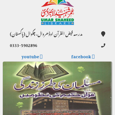
مدرسہ فیض القرآن اوڈھروال، چکوال (پاکستان)
0333-5902896
youtube
facebook