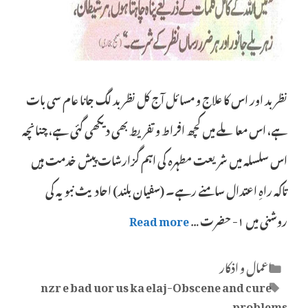
نظر بد اور اس کا علاج و مسائل آج کل نظر بد لگ جانا عام سی بات
ہے، اس معاملے میں کچھ افراط و تفریط بھی دیکھی گئی ہے، چنانچہ
اس سلسلہ میں شریعت مطہرہ کی اہم گزارشات پیش خدمت ہیں
تاکہ راہِ اعتدال سامنے رہے۔ (سفیان بلند) احادیث نبویہ کی
روشنی میں ١- حضرت …
Read more
Categories
اعمال و اذکار
Tags
nzr e bad uor us ka elaj-Obscene and cure
problems