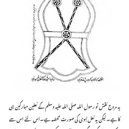
یہ مروج نقش تو رسول اللہ صلی اللہ علیہ وسلم کے نعلین مبارکین ہی
کا ہے۔ لیکن یہ نعل نبوی کی صورت محضہ ہے۔اس لئے اس سے