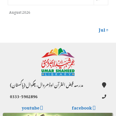
August 2026
« Jul
مدرسہ فیض القرآن اوڈھروال، چکوال (پاکستان)
0333-5902896
youtube
facebook