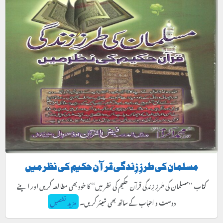
مسلمان کی طرزِ زِندگی قرآن حکیم کی نظر میں
کتاب ’’مسلمان کی طرزِ زِندگی قرآن حکیم کی نظر میں‘‘ کا خود بھی مطالعہ کریں اور اپنے
دوست و احباب کے ساتھ بھی شیئر کریں۔
مزید تفصیل