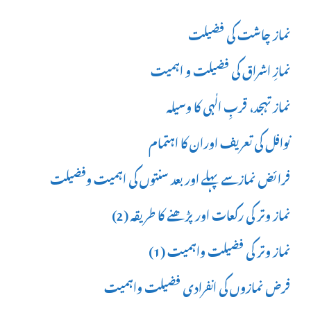
نماز چاشت کی فضیلت
نمازِ اشراق کی فضیلت و اہمیت
نماز تہجد، قربِ الٰہی کا وسیلہ
نوافل کی تعریف اوران کا اہتمام
فرائض نمازسے پہلے اور بعد سنتوں کی اہمیت وفضیلت
نماز وتر کی رکعات اور پڑھنے کا طریقہ (2)
نماز وتر کی فضیلت واہمیت (1)
فرض نمازوں کی انفرادی فضیلت واہمیت