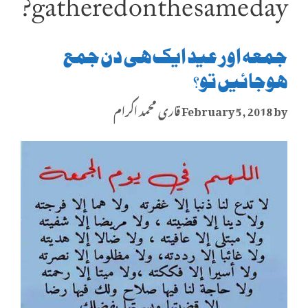
gathered on the same day?
جمعہ اور عید ایک ہی دن جمع
ہوجائیں تو؟
by
February 5, 2018
قاری محمد اکرام