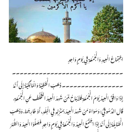
اجْتِمَاعُ الْعِيدِ وَالْجُمُعَةِ فِي يَوْمٍ وَاحِدٍ
۔۔۔۔۔۔۔۔۔۔۔۔۔۔۔۔۔۔۔۔۔۔۔۔۔۔۔۔۔
۔۔۔۔۔۔۔۔۔۔۔۔۔۔۔۔ ذَهَبَ الْحَنَفِيَّةُ وَالْمَالِكِيَّةُ إِلَى أَنَّهُ
إِذَا وَافَقَ الْعِيدُ يَوْمَ الْجُمُعَةِ فَلاَ يُبَاحُ لِمَنْ شَهِدَ الْعِيدَ التَّخَلُّفُ عَنِ الْجُمُعَةِ.
قَال الدُّسُوقِيُّ: وَسَوَاءٌ مَنْ شَهِدَ الْعِيدَ بِمَنْزِلِهِ فِي الْبَلَدِ، أَوْ خَارِجَهَا. وَذَهَبَ
الْحَنَابِلَةُ إِلَى أَنَّهُ إِذَا اجْتَمَعَ الْعِيدُ وَالْجُمُعَةُ فِي يَوْمٍ وَاحِدٍ فَصَلَّوْا الْعِيدَ وَالظُّهْرَ