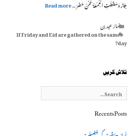
جَازَ وَسَقَطَتِ الْجُمُعَةُ عَمَّنْ حَضَرَ …
Read more
Categories
نماز عیدین
Tags
If Friday and Eid are gathered on the same
day?
تلاش کریں
Search
for:
Recents Posts
نماز چاشت کی فضیلت