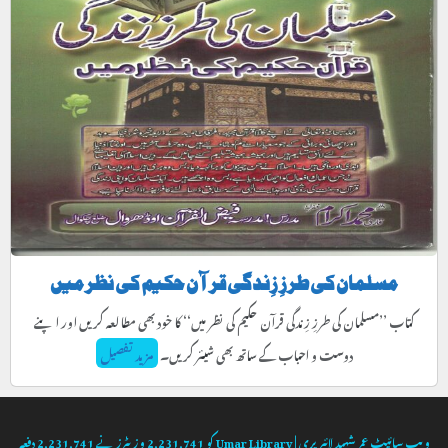
مسلمان کی طرزِ زِندگی قرآن حکیم کی نظر میں
کتاب ’’مسلمان کی طرزِ زِندگی قرآن حکیم کی نظر میں‘‘ کا خود بھی مطالعہ کریں اور اپنے
دوست و احباب کے ساتھ بھی شیئر کریں۔
مزید تفصیل
ویب سائیٹ
عمر شہید لائبریری | Umar Library
کو
2,231,741
وزیٹرز نے
2,231,741
دفعہ