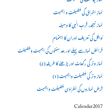
نمازِ اشراق کی فضیلت و اہمیت
نماز تہجد، قربِ الٰہی کا وسیلہ
نوافل کی تعریف اوران کا اہتمام
فرائض نمازسے پہلے اور بعد سنتوں کی اہمیت وفضیلت
نماز وتر کی رکعات اور پڑھنے کا طریقہ (2)
نماز وتر کی فضیلت واہمیت (1)
فرض نمازوں کی انفرادی فضیلت واہمیت
Calendar 2017