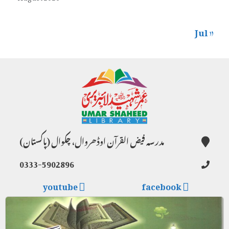
« Jul
مدرسہ فیض القرآن اوڈھروال، چکوال (پاکستان)
0333-5902896
youtube
facebook