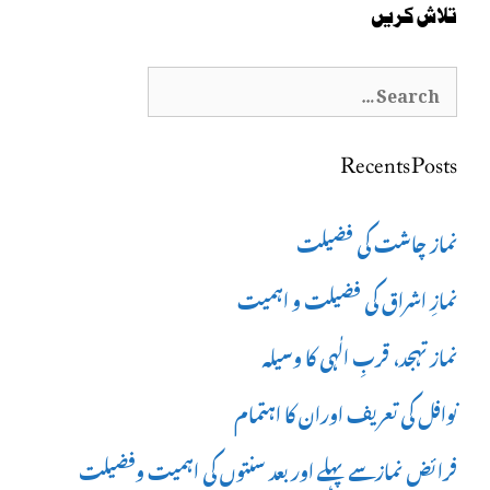
تلاش کریں
Search
for:
Recents Posts
نماز چاشت کی فضیلت
نمازِ اشراق کی فضیلت و اہمیت
نماز تہجد، قربِ الٰہی کا وسیلہ
نوافل کی تعریف اوران کا اہتمام
فرائض نمازسے پہلے اور بعد سنتوں کی اہمیت وفضیلت