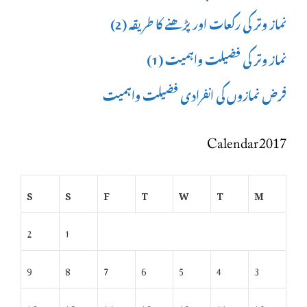
نماز وتر کی رکعات اور پڑھنے کا طریقہ (2)
نماز وتر کی فضیلت واہمیت (1)
فرض نمازوں کی انفرادی فضیلت واہمیت
Calendar 2017
S
S
F
T
W
T
M
2
1
9
8
7
6
5
4
3