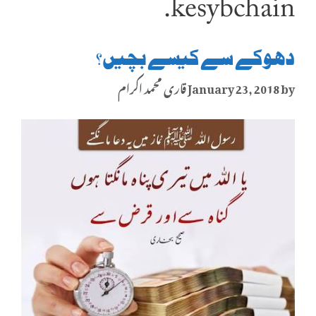
kesy bchain.
دھوکے سے کیسے بچیں؟
by
January 23, 2018
قاری محمد اکرام