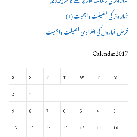
نماز وتر کی فضیلت واہمیت (1)
فرض نمازوں کی انفرادی فضیلت واہمیت
Calendar 2017
S
S
F
T
W
T
M
2
1
9
8
7
6
5
4
3
16
15
14
13
12
11
10