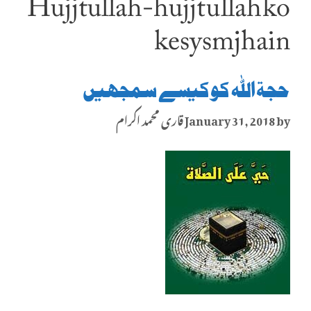
Hujjtullah-hujjt u llah ko
kesy smjhain
حجۃ اللہ کو کیسے سمجھیں
by
January 31, 2018
قاری محمد اکرام