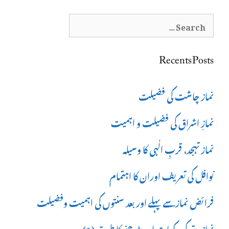
Search
for:
Recents Posts
نماز چاشت کی فضیلت
نمازِ اشراق کی فضیلت و اہمیت
نماز تہجد، قربِ الٰہی کا وسیلہ
نوافل کی تعریف اوران کا اہتمام
فرائض نمازسے پہلے اور بعد سنتوں کی اہمیت وفضیلت
نماز وتر کی رکعات اور پڑھنے کا طریقہ (2)