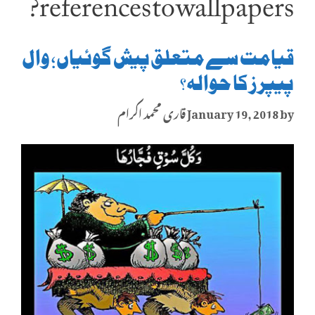
references to wallpapers?
قیامت سے متعلق پیش گوئیاں؛ وال
پیپرز کا حوالہ؟
by
January 19, 2018
قاری محمد اکرام