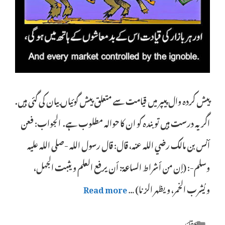
پیش کردہ وال پیپر میں قیامت سے متعلق پیش گوئیاں بیان کی گئی ہیں.
اگر یہ درست ہیں تو بندہ کو ان کا حوالہ مطلوب ہے. الجواب: فعن
أنس بن مالك رضي الله عنه، قال: قال رسول الله -صلى الله عليه
وسلم-: (إن من أشراط الساعة: أن يرفع العلم ويثبت الجهل،
ويُشرب الخمر، ويظهر الزنا) …
Read more
Categories
عقائد