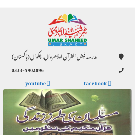
مدرسہ فیض القرآن اوڈھروال، چکوال (پاکستان)
0333-5902896
youtube
facebook