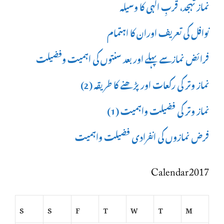
نماز تہجد، قربِ الٰہی کا وسیلہ
نوافل کی تعریف اوران کا اہتمام
فرائض نمازسے پہلے اور بعد سنتوں کی اہمیت وفضیلت
نماز وتر کی رکعات اور پڑھنے کا طریقہ (2)
نماز وتر کی فضیلت واہمیت (1)
فرض نمازوں کی انفرادی فضیلت واہمیت
Calendar 2017
S
S
F
T
W
T
M