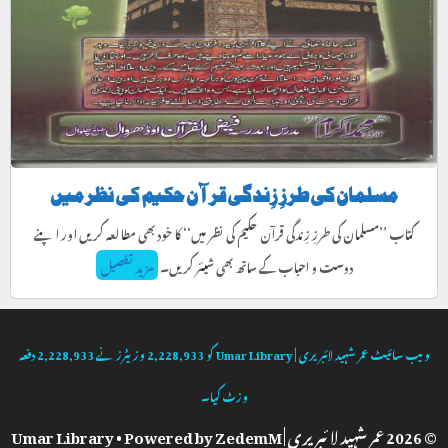
مسلمان کی طرزِ زِندگی قرآن حکیم کی نظر میں
کتاب ’’مسلمان کی طرزِ زِندگی قرآن حکیم کی نظر میں‘‘ کا خود بھی مطالعہ کریں اور اپنے
دوست و احباب کے ساتھ بھی شیئر کریں۔
مزید تفصیل
ویب سائیٹ
عمر شہید لائبریری | Umar Library
کو
2,228,933
وزیٹرز نے
2,228,933
دفعہ
وزٹ کیا۔
© 2026 عمر شہید لائبریری | Umar Library
ZedemM
• Powered by