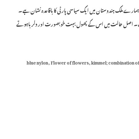
مارے ملک ہندوستان میں ایک سیاسی پارٹی کا باقاعدہ نشان ہے۔
ہوتاہے۔ اصل حالت میں اس کے پھول بہت خوبصورت اور دلرباہوتے
blue nylon
,
Flower of flowers
,
kimmel; combination of 