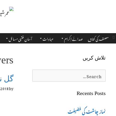
مصنف کی کتابیں
صدائے اِکرام
عبادات
آسان فقہی مسائل
wers
تلاش کریں
Search
گل نی
for:
 2018
by
Recents Posts
نماز چاشت کی فضیلت