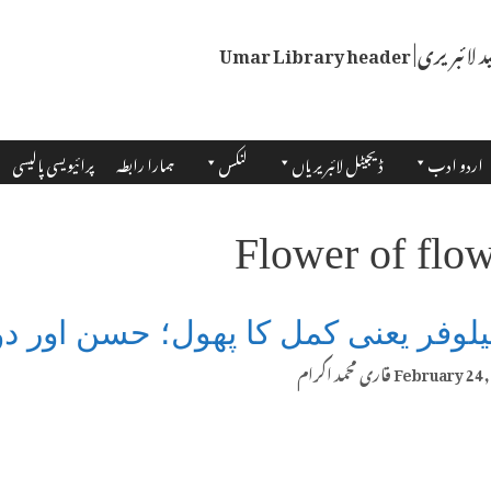
اردو ادب
ڈیجیٹل لائبریریاں
لنکس
ہمارا رابطہ
پرائیویسی پالیسی
Flower of flo
لوفر یعنی کمل کا پھول؛ حسن اور دوا
February 24,
قاری محمد اکرام