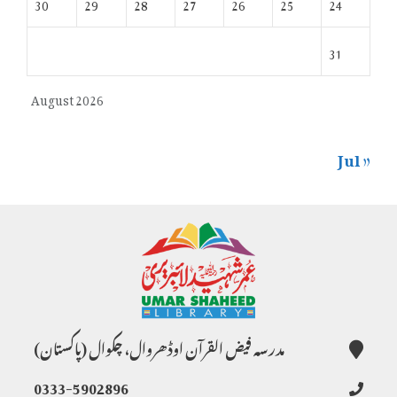
30
29
28
27
26
25
24
31
August 2026
« Jul
مدرسہ فیض القرآن اوڈھروال، چکوال (پاکستان)
0333-5902896