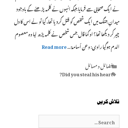
نے ایک صحابی سے فرمایا جبکہ انہوں نے کلمہ پڑھنے کے باوجود
میدانِ جنگ میں ایک شخص کو قتل کردیا تھا، کیا تو نے اس کا دل
چیر کر دیکھا تھا؟ او کما قال جس شخص نے کلمہ پڑھ لیا وہ معصوم
الدم ہوگیا راوی: وعن أسامة …
Read more
Categories
فضائل و مسائل
Tags
Did you steal his heart?
تلاش کریں
Search