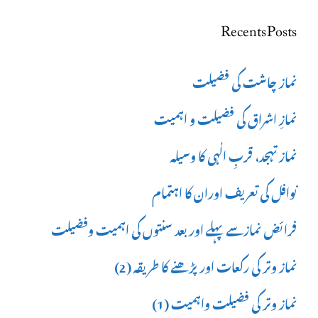
for:
Recents Posts
نماز چاشت کی فضیلت
نمازِ اشراق کی فضیلت و اہمیت
نماز تہجد، قربِ الٰہی کا وسیلہ
نوافل کی تعریف اوران کا اہتمام
فرائض نمازسے پہلے اور بعد سنتوں کی اہمیت وفضیلت
نماز وتر کی رکعات اور پڑھنے کا طریقہ (2)
نماز وتر کی فضیلت واہمیت (1)