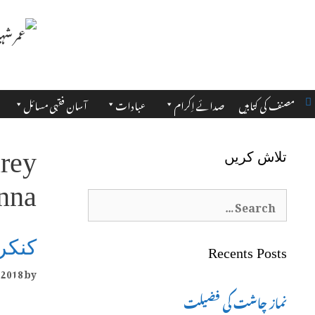
مصنف کی کتابیں
صدائے اِکرام
عبادات
آسان فقہی مسائل
arey
تلاش کریں
inna
Search
for:
کنکر
Recents Posts
 2018
by
نماز چاشت کی فضیلت