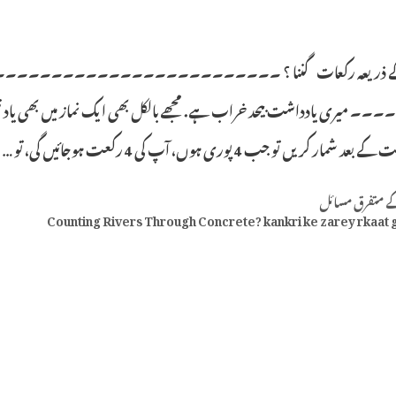
کے ذریعہ رکعات گننا ؟ ۔۔۔۔۔۔۔۔۔۔۔۔۔۔۔۔۔۔۔۔۔
مار کریں تو جب 4 پوری ہوں، آپ کی 4 رکعت ہوجائیں گی، تو …
Categ
کے متفرق مسائل
Counting Rivers Through Concrete? kankri ke zarey rkaat 