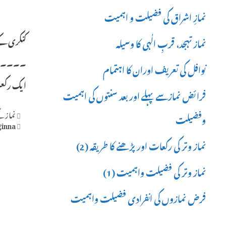
نمازِ اشراق کی فضیلت و اہمیت
کنکری 
نماز تہجد، قربِ الٰہی کا وسیلہ
نوافل کی تعریف اوران کا اہتمام
ایک رکعت کے بعد ش
فرائض نمازسے پہلے اور بعد سنتوں کی اہمیت
ories
نماز 
وفضیلت
Tags
ginna
نماز وتر کی رکعات اور پڑھنے کا طریقہ (2)
نماز وتر کی فضیلت واہمیت (1)
فرض نمازوں کی انفرادی فضیلت واہمیت