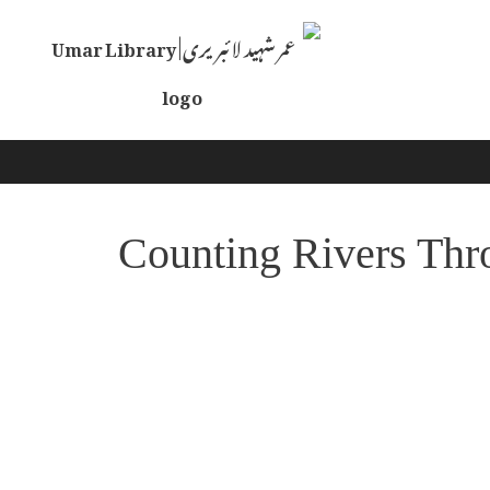
Skip
to
content
Counting Rivers Thr