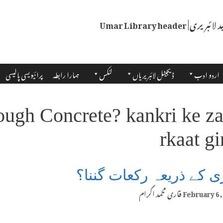
اردو ادب
ڈیجیٹل لائبریریاں
لنکس
ہمارا رابطہ
پرائیویسی پالیسی
ough Concrete? kankri ke z
rkaat g
ی کے ذریعہ رکعات گننا؟
February 6,
قاری محمد اکرام