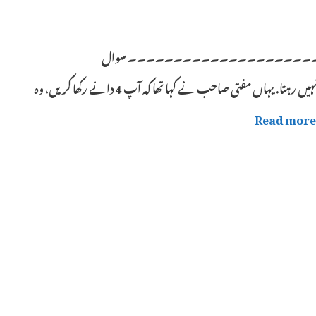
۔۔۔۔۔۔۔۔۔۔۔۔۔۔۔۔۔۔۔۔۔۔۔۔ سوال
۔۔۔۔۔۔۔۔ میری یادداشت بیحد خراب ہے. مجھے بالکل بھی ایک نماز میں بھی یاد نہیں رہتا. یہاں مفتی صاحب نے کہا تھا کہ آپ 4 دانے رکھا کریں، وہ
Read more