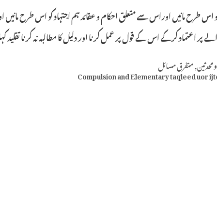
کو اس طرح مانیں اوراس سے متعلق احکام و عقائد ہم اجتہاد کو اس طرح مانیں ا
ے پر اعتماد کرکے اس کے قول پر عمل کرنا اور دلیل کا مطالبہ نہ کرنا تقلید ک
Categ
ومحدثین
,
متفرق مسائل
Compulsion and Elementary taqleed uor ij