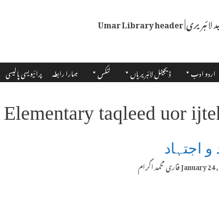
اردو ادب
ڈیجیٹل لائبریریاں
لنکس
ہمارا رابطہ
پرائیویسی پالیسی
Elementary taqleed uor ijt
 و اجتہاد
January 24,
قاری محمد اکرام