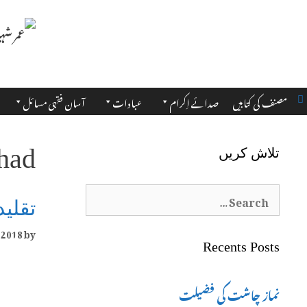
مصنف کی کتابیں
صدائے اِکرام
عبادات
آسان فقہی مسائل
ehad
تلاش کریں
Search
تقلید
for:
 2018
by
Recents Posts
نماز چاشت کی فضیلت