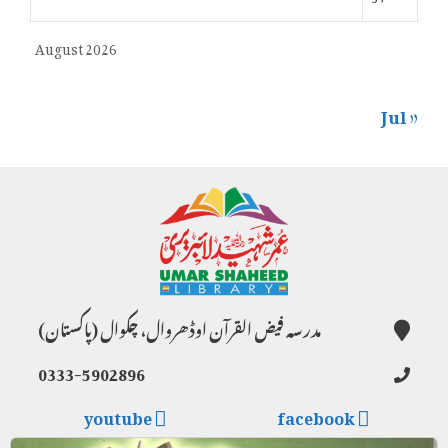
August 2026
« Jul
مدرسہ فیض القرآن اوڈھروال، چکوال (پاکستان)
0333-5902896
youtube
facebook