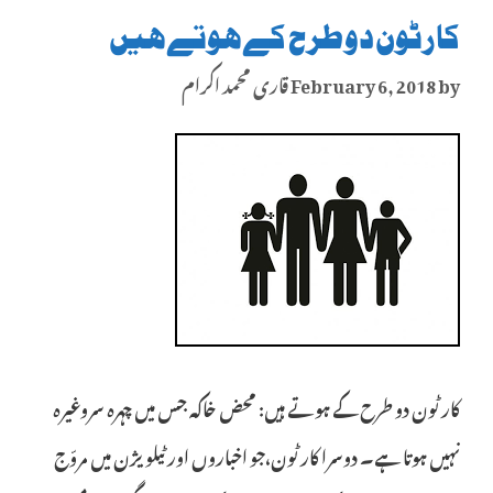
کارٹون دو طرح کے ہوتے ہیں
by
February 6, 2018
قاری محمد اکرام
کارٹون دو طرح کے ہوتے ہیں: محض خاکہ جس میں چہرہ سروغیرہ
نہیں ہوتا ہے۔ دوسرا کارٹون،جو اخباروں اور ٹیلویژن میں مروّج