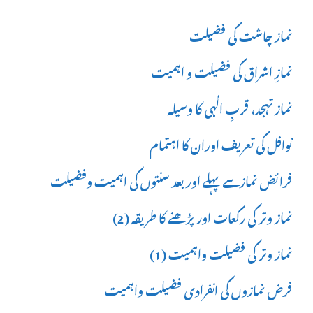
نماز چاشت کی فضیلت
نمازِ اشراق کی فضیلت و اہمیت
نماز تہجد، قربِ الٰہی کا وسیلہ
نوافل کی تعریف اوران کا اہتمام
فرائض نمازسے پہلے اور بعد سنتوں کی اہمیت وفضیلت
نماز وتر کی رکعات اور پڑھنے کا طریقہ (2)
نماز وتر کی فضیلت واہمیت (1)
فرض نمازوں کی انفرادی فضیلت واہمیت