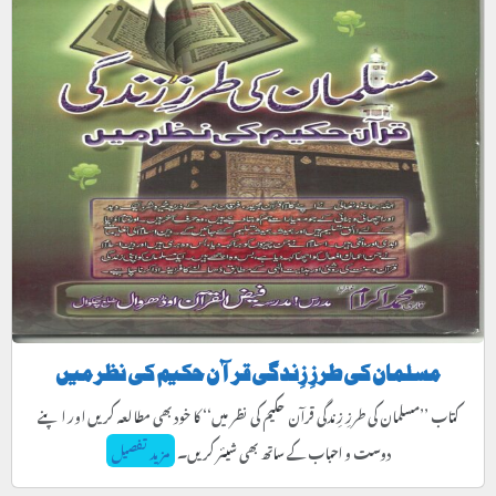
مسلمان کی طرزِ زِندگی قرآن حکیم کی نظر میں
کتاب ’’مسلمان کی طرزِ زِندگی قرآن حکیم کی نظر میں‘‘ کا خود بھی مطالعہ کریں اور اپنے
دوست و احباب کے ساتھ بھی شیئر کریں۔
مزید تفصیل