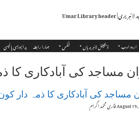
اردو ادب
ڈیجیٹل لائبریریاں
لنکس
ہمارا رابطہ
پرائیویسی پالیسی
ن مساجد کی آبادکاری کا ذم
 مساجد کی آبادکاری کا ذمہ دار کون
August 19,
قاری محمد اکرام