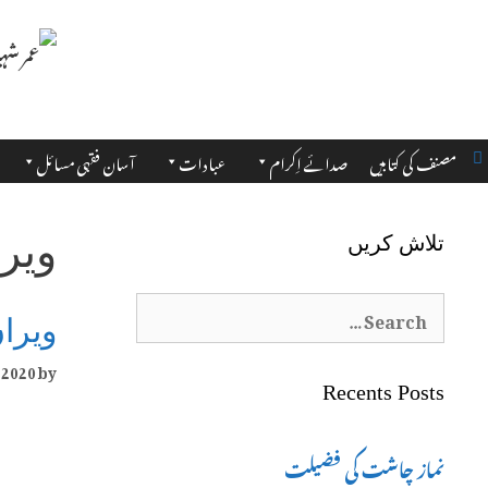
مصنف کی کتابیں
صدائے اِکرام
عبادات
آسان فقہی مسائل
ویرا
تلاش کریں
Search
ویران
for:
 2020
by
Recents Posts
نماز چاشت کی فضیلت