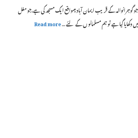
 گوجرانوالہ کے قریب ایمان آباد میںواقع ایک مسجد کی ہے،جو مغل
ں دکھایا گیا ہے تو ہم مسلمانو ں کے لئے …
Read more