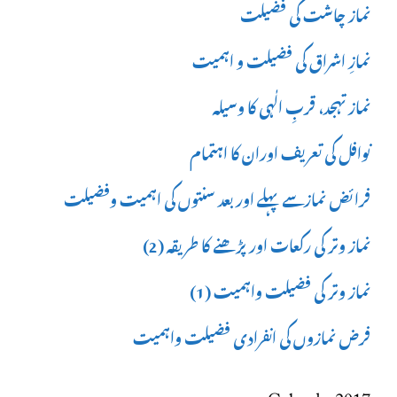
نماز چاشت کی فضیلت
نمازِ اشراق کی فضیلت و اہمیت
نماز تہجد، قربِ الٰہی کا وسیلہ
نوافل کی تعریف اوران کا اہتمام
فرائض نمازسے پہلے اور بعد سنتوں کی اہمیت وفضیلت
نماز وتر کی رکعات اور پڑھنے کا طریقہ (2)
نماز وتر کی فضیلت واہمیت (1)
فرض نمازوں کی انفرادی فضیلت واہمیت