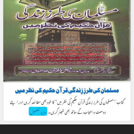
مسلمان کی طرزِ زِندگی قرآن حکیم کی نظر میں
کتاب ’’مسلمان کی طرزِ زِندگی قرآن حکیم کی نظر میں‘‘ کا خود بھی مطالعہ کریں اور اپنے
دوست و احباب کے ساتھ بھی شیئر کریں۔
مزید تفصیل