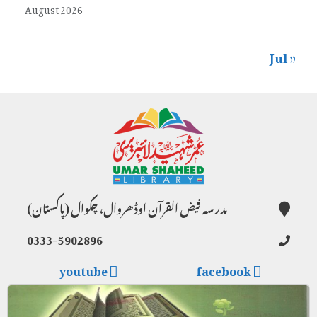
August 2026
« Jul
مدرسہ فیض القرآن اوڈھروال، چکوال (پاکستان)
0333-5902896
youtube
facebook