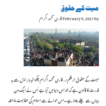
میت کے حقوق
by
February 9, 2021
قاری محمد اکرام
میت کے حقوق از قلم:… قاری محمد اکرام چکوالیروزِ اوّل سے یہ
قدرت کا قانون ہے کہ جو اِس دنیا میں آیا ہے اُس نے ایک دن
یہاں سے چلے جانا ہے۔اس حوالے سے اسلام کی حقانیت ملاحظہ