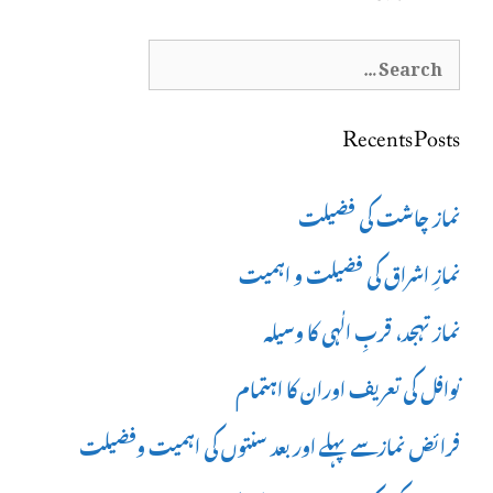
Search
for:
Recents Posts
نماز چاشت کی فضیلت
نمازِ اشراق کی فضیلت و اہمیت
نماز تہجد، قربِ الٰہی کا وسیلہ
نوافل کی تعریف اوران کا اہتمام
فرائض نمازسے پہلے اور بعد سنتوں کی اہمیت وفضیلت