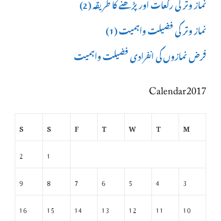
نماز وتر کی رکعات اور پڑھنے کا طریقہ (2)
نماز وتر کی فضیلت واہمیت (1)
فرض نمازوں کی انفرادی فضیلت واہمیت
Calendar 2017
S
S
F
T
W
T
M
2
1
9
8
7
6
5
4
3
16
15
14
13
12
11
10