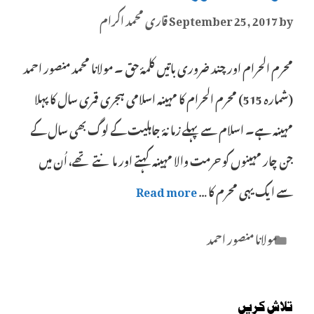
by
September 25, 2017
قاری محمد اکرام
محرم الحرام اور چند ضروری باتیں کلمۂ حق ۔ مولانا محمد منصور احمد
(شمارہ 515) محرم الحرام کا مہینہ اسلامی ہجری قمری سال کا پہلا
مہینہ ہے۔ اسلام سے پہلے زمانۂ جاہلیت کے لوگ بھی سال کے
جن چار مہینوں کو حرمت والا مہینہ کہتے اور مانتے تھے، اُن میں
سے ایک یہی محرم کا …
Read more
Categories
مولانا منصور احمد
تلاش کریں