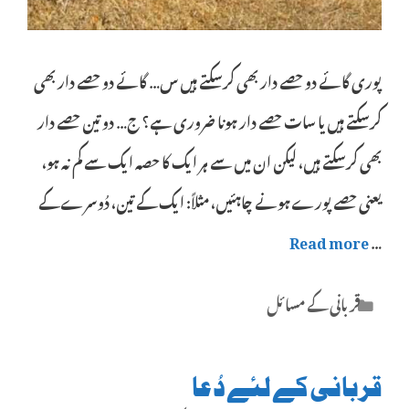
پوری گائے دو حصے دار بھی کرسکتے ہیں س… گائے دو حصے دار بھی
کرسکتے ہیں یا سات حصے دار ہونا ضروری ہے؟ ج… دو تین حصے دار
بھی کرسکتے ہیں، لیکن ان میں سے ہر ایک کا حصہ ایک سے کم نہ ہو،
یعنی حصے پورے ہونے چاہئیں، مثلاً: ایک کے تین، دُوسرے کے
Read more
…
Categories
قربانی کے مسائل
قربانی کے لئے دُعا