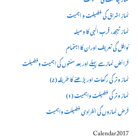
نمازِ اشراق کی فضیلت و اہمیت
نماز تہجد، قربِ الٰہی کا وسیلہ
نوافل کی تعریف اوران کا اہتمام
فرائض نمازسے پہلے اور بعد سنتوں کی اہمیت وفضیلت
نماز وتر کی رکعات اور پڑھنے کا طریقہ (2)
نماز وتر کی فضیلت واہمیت (1)
فرض نمازوں کی انفرادی فضیلت واہمیت
Calendar 2017