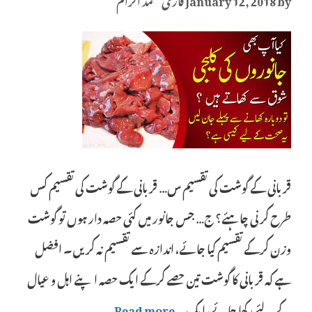
قربانی کے گوشت کی تقسیم س… قربانی کے گوشت کی تقسیم کس
طرح کرنی چاہئے؟ ج… جس جانور میں کئی حصہ دار ہوں تو گوشت
وزن کرکے تقسیم کیا جائے، اندازہ سے تقسیم نہ کریں۔ افضل
ہے کہ قربانی کا گوشت تین حصے کرکے ایک حصہ اپنے اہل و عیال
کے لئے رکھا جائے، ایک …
Read more