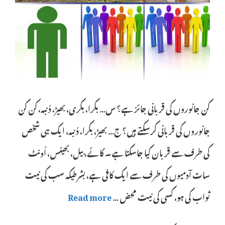
کن جانوروں کی قربانی جائز ہے؟ س… بکرا، بکری، بھیڑ، دُنبہ، کن کن
جانوروں کی قربانی کرسکتے ہیں؟ ج… بھیڑ، بکرا، دُنبہ، ایک ہی شخص
کی طرف سے قربان کیا جاسکتا ہے۔ گائے، بیل، بھینس، اُونٹ
سات آدمیوں کی طرف سے ایک کافی ہے، بشرطیکہ سب کی نیت
ثواب کی ہو، کسی کی نیت محض …
Read more