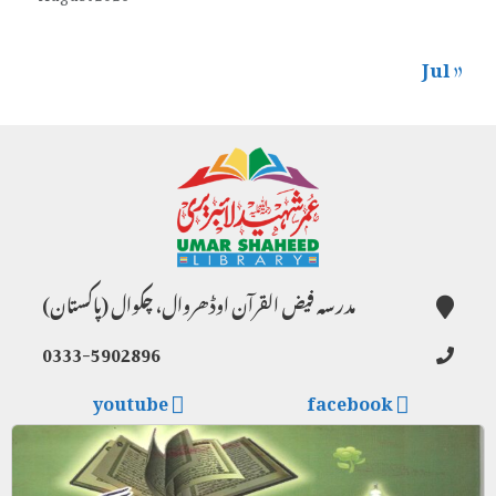
« Jul
مدرسہ فیض القرآن اوڈھروال، چکوال (پاکستان)
0333-5902896
youtube
facebook