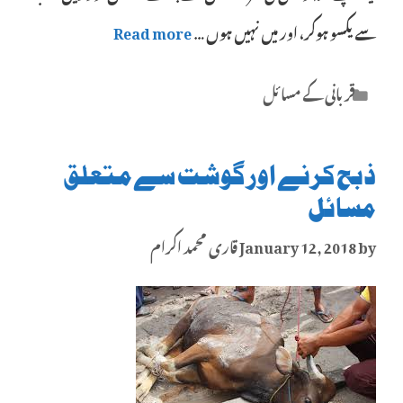
سے یکسو ہوکر، اور میں نہیں ہوں …
Read more
Categories
قربانی کے مسائل
ذبح کرنے اور گوشت سے متعلق
مسائل
by
January 12, 2018
قاری محمد اکرام