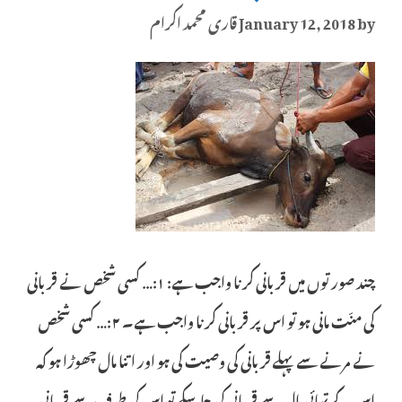
by
January 12, 2018
قاری محمد اکرام
چند صورتوں میں قربانی کرنا واجب ہے: ۱:… کسی شخص نے قربانی
کی منّت مانی ہو تو اس پر قربانی کرنا واجب ہے۔ ۲:… کسی شخص
نے مرنے سے پہلے قربانی کی وصیت کی ہو اور اتنا مال چھوڑا ہو کہ
اس کے تہائی مال سے قربانی کی جاسکے تو اس کی طرف سے قربانی