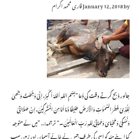
by
January 12, 2018
قاری محمد اکرام
جانور ذبح کرتے وقت کی دُعا ”بِسْمِ اللهِ اَللهُ اَکْبَرُ، اِنِّیْ وَجَّھْتُ وَجْھِیَ
لِلَّذِیْ فَطَرَ السَّمٰوٰتِ وَالْأَرْضَ حَنِیْفًا وَّمَا اَنَا مِنَ الْمُشْرِکِیْنَ، اِنَّ صَلَااتِیْ
وَنُسُکِیْ وَمَحْیَایَ وَمَمَاتِیْ ِللهِ رَبِّ الْعَالَمِیْنَ۔“ ترجمہ:… ”میں نے متوجہ
کیا اپنے منہ کو اسی کی طرف جس نے بنائے آسمان اور زمین سب