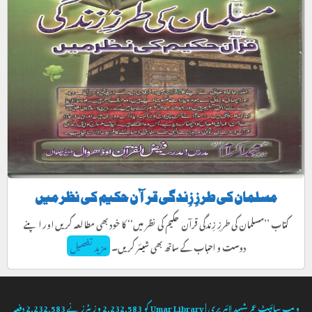
مسلمان کی طرزِ زِندگی قرآن حکیم کی نظر میں
کتاب ’’مسلمان کی طرزِ زِندگی قرآن حکیم کی نظر میں‘‘ کا خود بھی مطالعہ کریں اور اپنے
دوست و احباب کے ساتھ بھی شیئر کریں۔
مزید تفصیل
ویب سائیٹ
عمر شہید لائبریری | Umar Library
کو
2,232,583
وزیٹرز نے
2,232,583
دفعہ