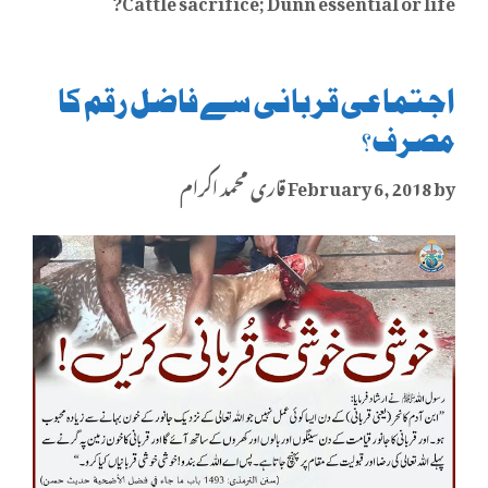
Cattle sacrifice; Dunn essential or life?
اجتماعی قربانی سے فاضل رقم کا
مصرف؟
by
February 6, 2018
قاری محمد اکرام