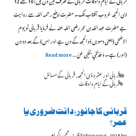
قربانی کے ایام واوقات قربانی کے صرف تین دن ہیں: 10 سے 12
ذی الحجہ غروب آفتاب تک۔ حضرت نافع رحمہ اللہ سے روایت
ہے حضرت عبداللہ بن عمر رضى الله عنه نے فرمایا قربانی تو یوم
الاضحی (یعنی دسویں ذوالحجہ کے دن ہے اور اس) کے بعد دو دن
(اور) ہے۔ وَحَدَّثَنِي يَحْيَى عَنْ …
Read more
Categories
قربانی اور عشرہ ذی الحجہ
,
قربانی کے مسائل
Tags
قربانی کے ایام واوقات
قربانی کا جانور؛ دانت ضروری یا
عمر؟
by
February 6, 2018
قاری محمد اکرام