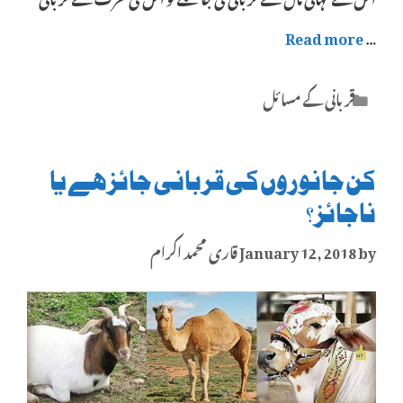
Read more
…
Categories
قربانی کے مسائل
کن جانوروں کی قربانی جائز ہے یا
ناجائز؟
by
January 12, 2018
قاری محمد اکرام