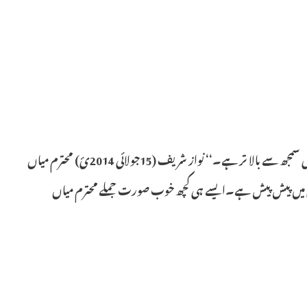
سادہ نسخے فلسطینیوں پر اسرائیلی مظالم کی تاریخ میں مثال نہیں ملتی۔اقوامِ عالم کی خاموشی سمجھ سے بالا تر ہے۔‘‘ نواز شریف (15جولائی 2014ئ) محترم میاں
میں پیش پیش ہے۔ایسے ہی کچھ خوب صورت جملے محترم میاں