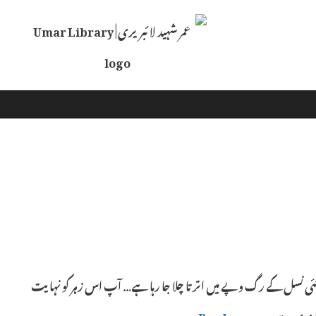
Skip
to
content
 نئی نسل کے رگ وپے میں اترتا چلا جا رہا ہے… آپ اس زہر کو نہایت
 پابندی ہے، …
Read more