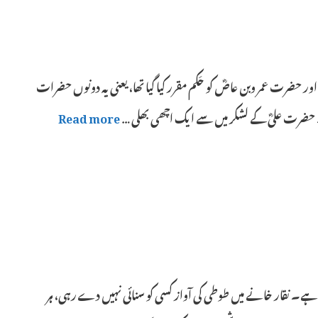
رت عمر وبن عاصؓ کو حَکم مقرر کیا گیا تھا، یعنی یہ دونوں حضرات
۔ حضرت علیؓ کے لشکر میں سے ایک اچھی بھلی …
Read more
 ہے۔ نقار خانے میں طوطی کی آواز کسی کو سنائی نہیں دے رہی، ہر