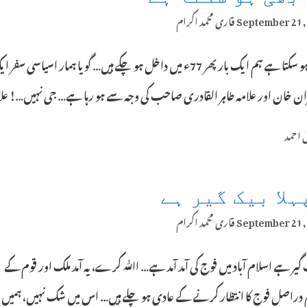
September 21,
قاری محمد اکرام
ران خان اور علامہ طاہر القادری صاحب کی وجہ سے ہو رہا ہے… جی نہیں…! عل
Categ
 احمد
ہلا بیک گیر ہے
September 21,
قاری محمد اکرام
م دراصل فوج کا انتظار کرنے کے عادی ہوچلے ہیں… اس میں شک نہیں، ہمیں