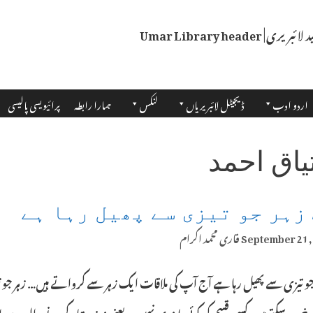
اردو ادب
ڈیجیٹل لائبریریاں
لنکس
ہمارا رابطہ
پرائیویسی پالیسی
یاق احمد
زہر جو تیزی سے پھیل رہا ہے
September 21,
قاری محمد اکرام
و تیزی سے پھیل رہا ہے آج آپ کی ملاقات ایک زہر سے کرواتے ہیں… زہر جو
 خرید سکتے ہیں، کسی قسم کی کوئی پابندی نہیں… یعنی نہ زہر تیار کرنے والوں پر