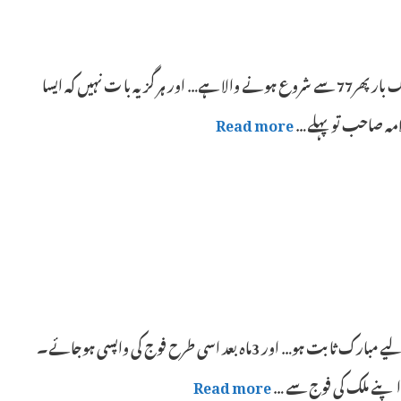
کچھ بھی ہو سکتا ہے ہم ایک بار پھر 77ء میں داخل ہوچکے ہیں… گویا ہمار اسیاسی سفر ایک بار پھر77 سے شروع ہونے والا ہے… اور ہر گز یہ با ت نہیں کہ ایسا
امہ صاحب تو پہلے …
Read more
یہ پہلا بیک گیر ہے اسلام آباد میں فوج کی آمد آمد ہے… اﷲ کرے، یہ آمد ملک اور قوم کے لیے مبارک ثابت ہو… اور 3ماہ بعد اسی طرح فوج کی واپسی ہوجائے۔
 اپنے ملک کی فوج سے …
Read more