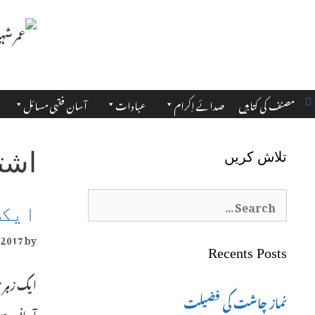
مصنف کی کتابیں
صدائے اِکرام
عبادات
آسان فقہی مسائل
اشت
تلاش کریں
Search
ایک 
for:
 2017
by
Recents Posts
ایک زہر ج
نماز چاشت کی فضیلت
آسانی سے