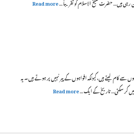
 رہی ہیں… حضرت شیخ الاسلام کو تقریباً …
Read more
ں سے کام لیتے ہیں، کیونکہ افواہوں کے پیر نہیں پر ہوتے ہیں۔ یہ
ہ نہیں کر سکتی… تاریخ کے ایک …
Read more