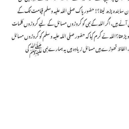
 کون سا بندہ پڑھ لیتا؟! حضور پاک صلی اللہ علیہ وسلم قیامت تک کے
آنے ہیں، اگر اللہ کے نبی کو کروڑوں مسائل کے لیے کروڑوں کلمات
 پڑھتا؟اللہ نے کرم کیا کہ حضور صلی اللہ علیہ و سلم کو کروڑوں مسائل
ے، الفاظ تھوڑے ہیں مسائل زیادہ ہیں یہ ہمارے نبی ﷺکی