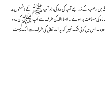
 میں رعب کے ذریعے آپ کی مدد کی، جو آپ ﷺ کے دشمنوں پر
یک ماہ کی مسافت پر ہوتے۔ ایسا اللہ کی طرف سے آپ ﷺ کی مدد و
تا۔ اس میں کوئی شک نہیں کہ یہ اللہ تعالی کی طرف سے ایک بہت