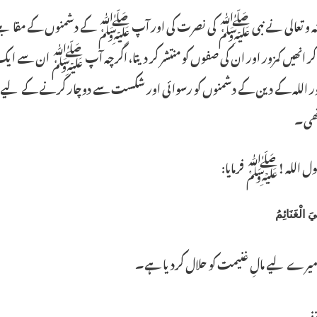
انہ و تعالی نے نبی ﷺ کی نصرت کی اور آپ ﷺ کے دشمنوں کے مقابلے
کر انھیں کمزور اور ان کی صفوں کو منتشر کر دیتا، اگرچہ آپ ﷺ ان سے ا
 اللہ کے دین کے دشمنوں کو رسوا ئی اور شکست سے دوچار کرنے کے لیے ہو
تھی۔
ول اللہ !ﷺ فرمایا:
يَ الْغَنَائِمُ
میرے لیے مالِ غنیمت کو حلال کردیا ہے۔
: