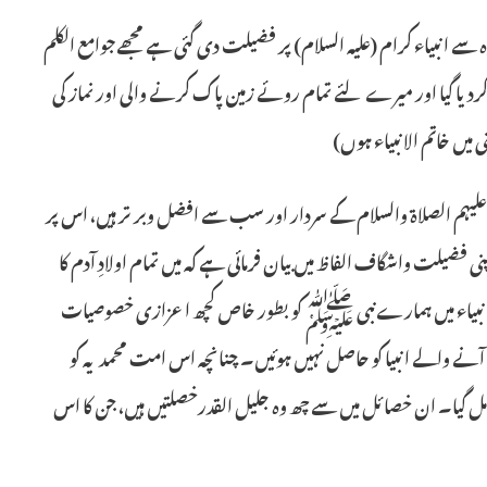
ے انبیاء کرام (علیہ السلام) پر فضیلت دی گئی ہے مجھے جوامع الکلم
یا گیا اور میرے لئے تمام روئے زمین پاک کرنے والی اور نماز کی
ی میں خاتم الانبیاء ہوں)
م علیہم الصلاۃ والسلام کے سردار اور سب سے افضل وبرتر ہیں، اس پر
لت واشگاف الفاظ میں بیان فرمائی ہے کہ میں تمام اولادِ آدم کا
 تمام انبیاء میں ہمارے نبی ﷺ کو بطور خاص کچھ اعزازی خصوصیات
ے والے انبیا کو حاصل نہیں ہوئیں۔ چنانچہ اس امت محمدیہ کو
گیا۔ ان خصائل میں سے چھ وہ جلیل القدرخصلتیں ہیں، جن کا اس