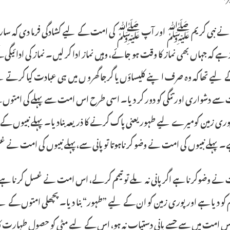
لی نے نبی کریم ﷺ اور آپ ﷺ کی امت کے لیے کشادگی فرما دی کہ ساری
ہے کہ جہاں بھی نماز کا وقت ہو جائے، وہیں نماز ادا کر لیں۔ نماز کی ادائی
 لیے تھا کہ وہ صرف اپنے کلیساؤں یا گرجا گھرو ں میں ہی عبادت کیا کرت
ے دشواری اور تنگی کو دور کر دیا۔ اسی طرح اس امت سے پہلے کی امتوں ک
ری زمین کومیرے لیے طہور یعنی پاک کرنے کا ذریعہ بنادیا۔ پہلے نبیوں کے 
 پہلے نبیوں کی امت نے وضو کرناہوتا توپانی سے،پہلے نبیوں کی امت نے غسل ک
 وضوکرنا ہے اگر پانی نہ ملے توتیمم کر لے، اس امت نے غسل کرنا ہے اگر پا
لم کو دیا ہے اور پوری زمین کو ان کے لیے ”طہور“ بنا دیا۔ پچھلی امتوں ک
امت میں سے جسے پانی دستیاب نہ ہو، اس کے لیے مٹی کو حصولِ طہارت کا ذریع