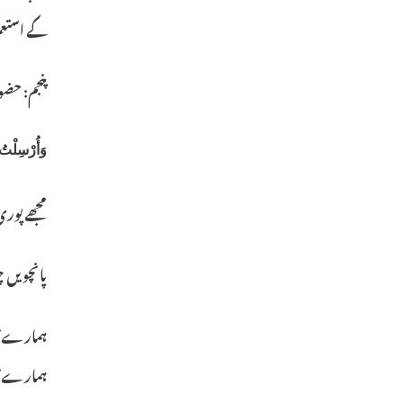
کے استعم
پنجم: حض
وَأُرْسِلْتُ
مجھے پوری
پانچویں چ
ہمارے نبی
ہمارے نب