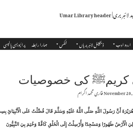
اردو ادب
ڈیجیٹل لائبریریاں
لنکس
ہمارا رابطہ
پرائیویسی پالیسی
 کریمﷺ کی خصوصیات
November 20,
قاری محمد اکرام
ُرَيْرَةَ أَنَّ رَسُولَ اللَّهِ صَلَّی اللَّهُ عَلَيْهِ وَسَلَّمَ قَالَ فُضِّلْتُ عَلَی الْأَنْبِيَائِ بِس
يَ الْأَرْضُ طَهُورًا وَمَسْجِدًا وَأُرْسِلْتُ إِلَی الْخَلْقِ کَافَّةً وَخُتِمَ بِيَ النَّبِيُّونَ