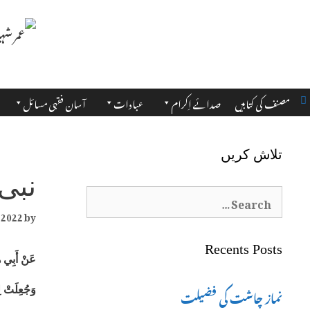
مصنف کی کتابیں
صدائے اِکرام
عبادات
آسان فقہی مسائل
تلاش کریں
نبی
Search
 2022
by
for:
Recents Posts
عَنْ أَبِي ه
نماز چاشت کی فضیلت
وَجُعِلَتْ لِ