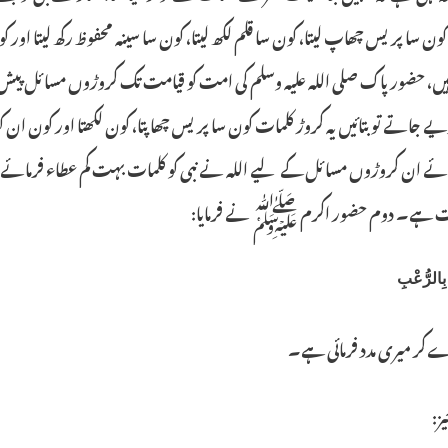
کون سا پریس چھاپ لیتا، کون سا قلم لکھ لیتا، کون سا سینہ محفوظ رکھ لیتا اور
ہیں، حضور پاک صلی اللہ علیہ وسلم کی امت کو قیامت تک کروڑوں مسائل پیش 
ے جاتے تو بتائیں یہ کروڑ کلمات کون سا پریس چھاپتا، کون لکھتا اور کون ان کو
ائے ان کروڑوں مسائل کے لیے اللہ نے نبی کو کلمات بہت کم عطاء فرمائ
ہے۔ دوم حضور اکرم ﷺ نے فرمایا:
ِالرُّعْبِ
ر میری مدد فرمائی ہے۔
ز: