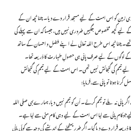
 زمین کو اس امت کے لیے مسجد قرار دے دیا۔ چنانچہ ان کے
گی کے لیے کچھ مخصوص جگہیں ضروری نہیں ہیں، جیسا کہ ان سے پہلے کی
ے تھے۔ چنانچہ اس طرح اللہ تعالی نے اپنے فضل و احسان کے ساتھ
ے لوگوں کے لیے صرف پانی ہی حصولِ طہارت کا ذریعہ تھا۔
لیے تیمم کی گنجائش نہیں تھی۔ اس امت کے لیے تیمم کی گنجائش
رنا ہوتا تو پانی سے،فرمایا:
نی نہ ملے توتیمم کرلے۔ اُن کو تیمم نہیں دیا، ہمارے نبی صلی اللہ
ے لیےجوکام پانی سے لیا اس امت کے لیے وہی کام مٹی سے لیا ہے۔
ہ قرار دے دیا گیا۔ اگر ضرر پہنچنے کے اندیشے کی وجہ سے کوئی پانی