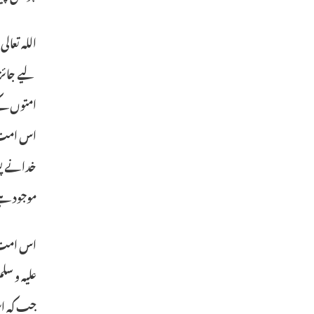
اللہ تعا
لیے جائز 
امتوں کے
اس امت س
خدانے پو
موجود ہے۔
اس امت نے
علیہ و س
جب کہ اس 