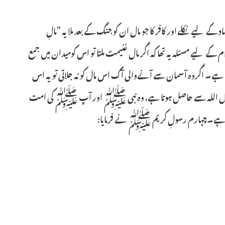
 لیے نکلے اور کافر کا جو مال ان کو جنگ کے بعد ملا یہ ”مالِ
م کے لیے مسئلہ یہ تھا کہ اگر مال غنیمت ملتا تو اس کومیدان میں جمع
ا ہے۔ اگروہ آسمان سے آنےوالی آگ اس مال کو نہ جلاتی تویہ اس
 فی سبیل اللہ سے حاصل ہوتا ہے، وہ نبی ﷺ اور آپ ﷺ کی امت
ا ہے۔چہارم رسولِ کریم ﷺ نے فرمایا: