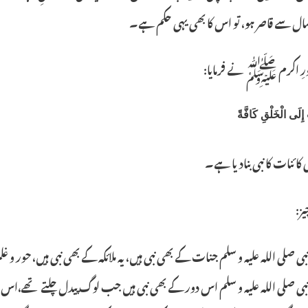
ال سے قاصر ہو، تو اس کا بھی یہی حکم ہے۔
ورِ اکرم ﷺ نے فرمایا:
 إِلَی الْخَلْقِ کَافَّةً
 کائنات کا نبی بنادیا ہے۔
یز:
 صلی اللہ علیہ و سلم جنات کے بھی نبی ہیں، یہ ملائکہ کے بھی نبی ہیں، حور و غ
ی صلی اللہ علیہ و سلم اس دور کے بھی نبی ہیں جب لوگ پیدل چلتے تھے،اس