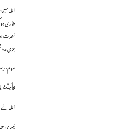
اللہ سبح
طاری ہو 
نصرت اور
بڑی مدد 
سوم: رس
وَأُحِلَّتْ لِ
اللہ نے 
تیسری چیز