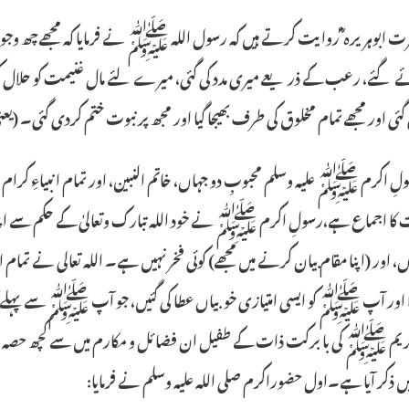
ت ابوہریرہ ؓ روایت کرتے ہیں کہ رسول اللہ ﷺ نے فرمایا کہ مجھے چھ وجوہ س
ئے گئے، رعب کے ذریعے میری مدد کی گئی، میرے لئے مال غنیمت کو حلال کرد
 گئی اور مجھے تمام مخلوق کی طرف بھیجا گیا اور مجھ پر نبوت ختم کردی گئی۔ (یعن
ولِ اکرم ﷺ علیہ وسلم محبوبِ دو جہاں، خاتم النبین، اور تمام انبیاءِ کرا
کا اجماع ہے،رسولِ اکرم ﷺ نے خود اللہ تبارک وتعالیٰ کے حکم سے اپنی فضی
ں، اور (اپنا مقام بیان کرنے میں مجھے) کوئی فخر نہیں ہے۔ اللہ تعالی نے
 اور آپ ﷺ کو ایسی امتیازی خوبیاں عطا کی گئیں، جو آپ ﷺ سے پہلے آن
کریم ﷺ کی با برکت ذات کے طفیل ان فضائل و مکارم میں سے کچھ حصہ مل 
ذکر آیا ہے۔اول حضوراکرم صلی اللہ علیہ وسلم نے فرمایا: