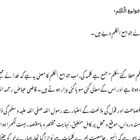
َوَامِعَ الْكَلِمِ•
 نے جوامع الکلم دیے ہیں۔
لم عطاکئے”کلم“ جمع ہے کلمہ کی، اب جوامع الکلم کا معنی یہ ہے کہ خدا نے مجھے
وتا ہے اور اس کے معانی کئی سو یا کئی ہزار ہوتے ہیں۔ قاضی عیاض رحمہ اللہ
صاحت اور قول کی بلاغت کے اعتبار سے رسول اللہ صلی اللہ علیہ و سلم کی ذا
ستہ ورواں، موقع و محل پر کامل منطبق، نہایت مختصر و بامقصد، بہت نکھرا ہوا ا
ہ یہی ہے کہ انہیں جامعیت بھرے کلمات سے نوازا گیا تھا، ہمارے نبی کو جتنے