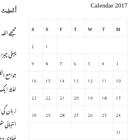
Calendar 2017
أُعْطِيتُ ج
S
S
F
T
W
T
M
مجھے اللہ
2
1
پہلی چیز:
9
8
7
6
5
4
3
جوامع الک
16
15
14
13
12
11
10
لفظ ایک ہ
23
22
21
20
19
18
17
زبان کی ف
30
29
28
27
26
25
24
انتہائی ش
31
بنیادی وج