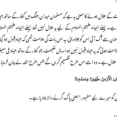
ت کے حلال ہونے کا معنی یہ ہے کہ مسلمان میدان جنگ میں کفار کے ساتھ جہاد کے
۔ پہلے انبیاء علیہم السلام کے لیے یہ حلال نہیں تھا، پہلے انبیاء علیہم السلا
سمان سے آگ آتی اس کوجلادیتی، یہ اس بات کی علامت تھی کہ جہادقبول ہو گی
لامت ہوتی کہ یہ جہاد قبول نہیں ہوا۔مال غنیمت، جو کفار کے ساتھ جہاد
لال ہے۔ وہ اسے اس طرح تقسیم کریں گے جس طرح اللہ نے بیان فرمای
ِيَ الْأَرْضُ طَهُورًا وَمَسْجِدًا
ن کو میرے لیے ”طہور “ یعنی پاک کرنے والا بنادیا ہے۔
 :