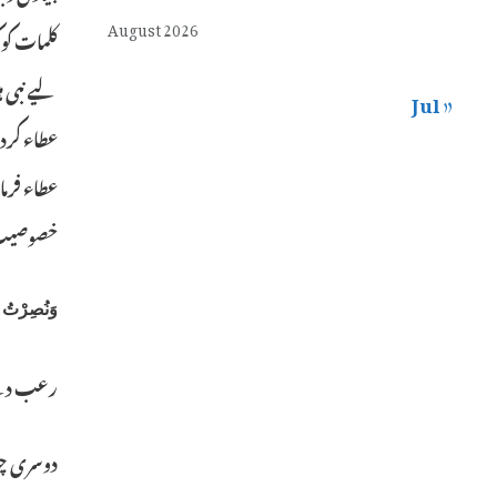
August 2026
کلمات کو 
لیے نبی 
« Jul
عطاء کردی
عطاء فرم
خصوصیت 
وَنُصِرْتُ ب
رعب دے ک
دوسری چی