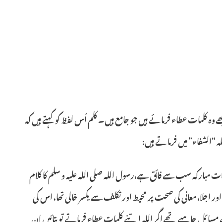
 وہ کلمات عطاء فرمائے ہیں جو جامع ہیں۔ کلم اُس لفظ کو کہتے ہیں کہ
 “الشفاء” میں فرماتے ہیں:
ت مبارکہ سب سے فائق ہے،رسول اللہ صلی اللہ علیہ و سلم کا کلام
ور اجلا، معانی کی صحت پر محیط اور تکلف سے یکسر خالی تھا، اس کی
 مسائل چاہیے تھے اگر اللہ اتنے کلمات عطاء فرماتے تو بتائیں ان