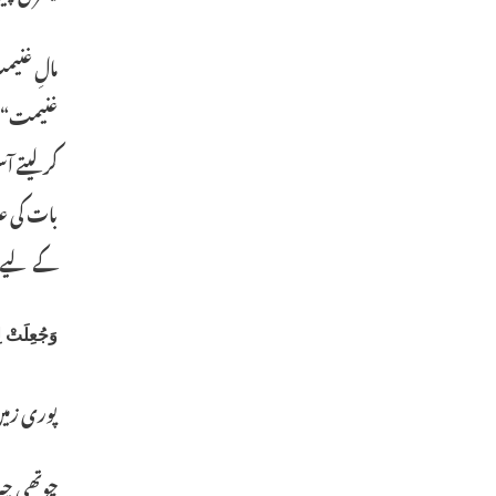
مالِ غنیم
غنیمت“ ہے
کرلیتے آ
بات کی ع
کے لیے ح
وَجُعِلَتْ ل
پوری زمی
چوتھی چیز