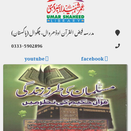
مدرسہ فیض القرآن اوڈھروال، چکوال (پاکستان)
0333-5902896
youtube
facebook