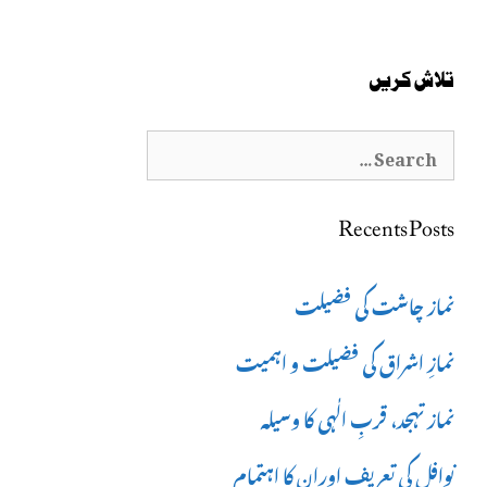
تلاش کریں
Search
for:
Recents Posts
نماز چاشت کی فضیلت
نمازِ اشراق کی فضیلت و اہمیت
نماز تہجد، قربِ الٰہی کا وسیلہ
نوافل کی تعریف اوران کا اہتمام