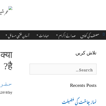
مصنف کی کتابیں
صدائے اِکرام
عبادات
آسان فقہی مسائل
क्या
تلاش کریں
है?
Search
for:
حضرت
Recents Posts
 2018
by
نماز چاشت کی فضیلت