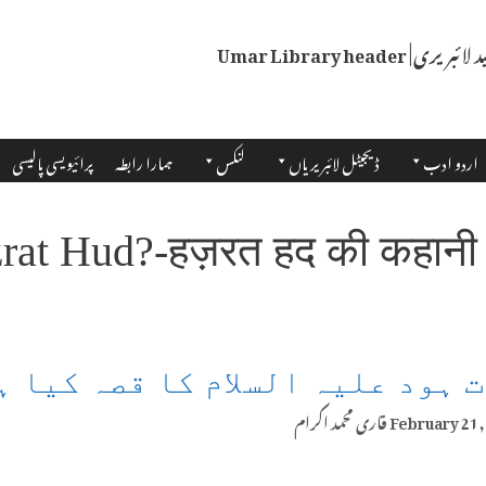
اردو ادب
ڈیجیٹل لائبریریاں
لنکس
ہمارا رابطہ
پرائیویسی پالیسی
rat Hud?-हज़रत हद की कहानी 
 ہود علیہ السلام کا قصہ کیا ہ
February 21,
قاری محمد اکرام