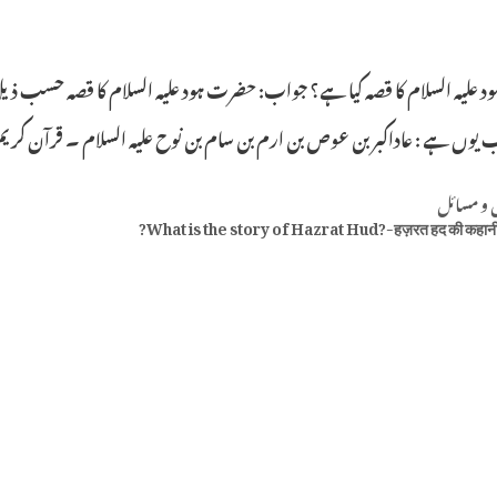
 علیہ السلام کا قصہ کیا ہے؟ جواب: حضرت ہود علیہ السلام کا قصہ حسب ذیل
ب یوں ہے : عاداکبر بن عوص بن ارم بن سام بن نوح علیہ السلام ۔ قرآن کریم
Categ
 و مسائل
What is the story of Hazrat Hud?-हज़रत हद की कहानी क्