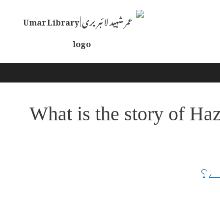
Skip
to
content
What is the story of Haz
ے؟