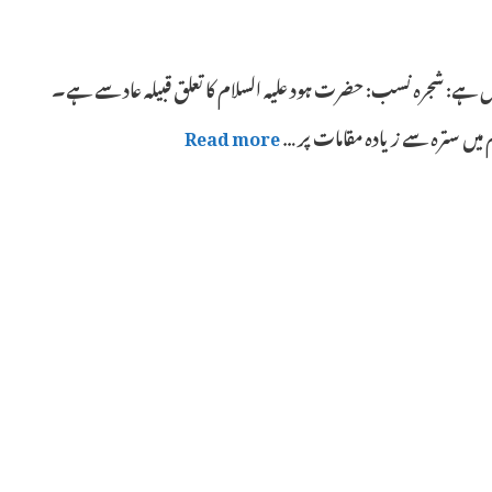
 ہے: شجرہ نسب: حضرت ہود علیہ السلام کا تعلق قبیلہ عاد سے ہے۔
 میں سترہ سے زیادہ مقامات پر …
Read more