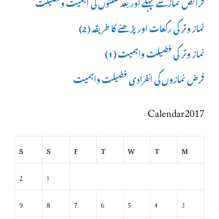
فرائض نمازسے پہلے اور بعد سنتوں کی اہمیت وفضیلت
نماز وتر کی رکعات اور پڑھنے کا طریقہ (2)
نماز وتر کی فضیلت واہمیت (1)
فرض نمازوں کی انفرادی فضیلت واہمیت
Calendar 2017
S
S
F
T
W
T
M
2
1
9
8
7
6
5
4
3