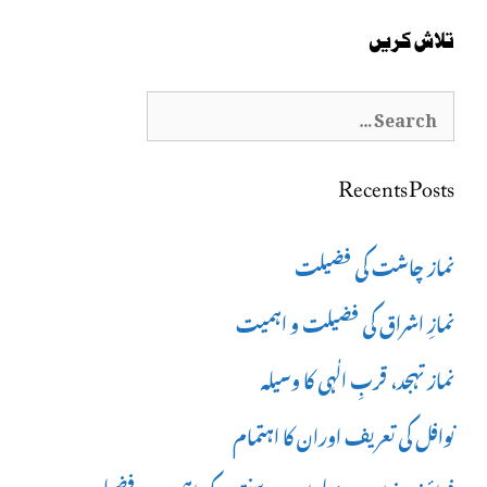
تلاش کریں
Search
for:
Recents Posts
نماز چاشت کی فضیلت
نمازِ اشراق کی فضیلت و اہمیت
نماز تہجد، قربِ الٰہی کا وسیلہ
نوافل کی تعریف اوران کا اہتمام