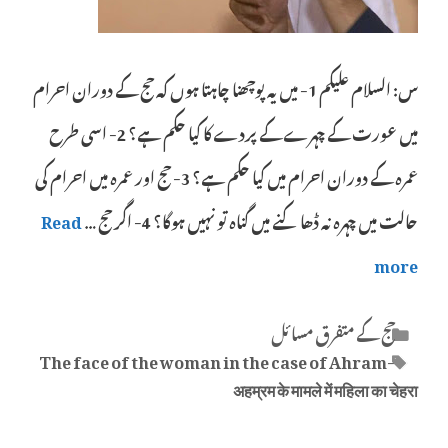
س: السلام علیکم 1- میں یہ پوچھنا چاہتا ہوں کہ حج کے دوران احرام
میں عورت کے چہرے کے پردے کا کیا حکم ہے؟ 2- اسی طرح
عمرہ کے دوران احرام میں کیا حکم ہے؟ 3- حج اور عمرہ میں احرام کی
حالت میں چہرہ نہ ڈھاکنے میں گناہ تو نہیں ہوگا؟ 4- اگر حج …
Read
more
Categories
حج کے متفرق مسائل
Tags
The face of the woman in the case of Ahram-
अहम्रम के मामले में महिला का चेहरा