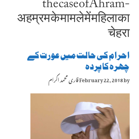
the case of Ahram-
अहम्रम के मामले में महिला का
चेहरा
احرام کی حالت میں عورت کے
چہرہ کا پردہ
by
February 22, 2018
قاری محمد اکرام