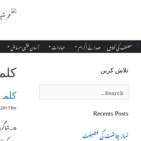
مصنف کی کتابیں
صدائے اِکرام
عبادات
آسان فقہی مسائل
کلم
تلاش کریں
Search
کلمہ
for:
, 2017
by
Recents Posts
o…شاگرد:
نماز چاشت کی فضیلت
ہے کہ اﷲ 