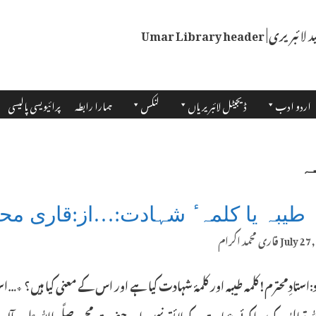
اردو ادب
ڈیجیٹل لائبریریاں
لنکس
ہمارا رابطہ
پرائیویسی پالیسی
ہ
 طیبہ یا کلمہ ٔ شہادت:…از:قاری محم
July 27
قاری محمد اکرام
استادِمحترم!کلمہ طیبہ اور کلمۂ شہادت کیا ہے اور اس کے معنی کیا ہیں؟ ٭…استاد!کلمہ
تعالیٰ کے سوا کو ئی عبادت کے لا ئق نہیں اور حضرت محمد صلَّی اﷲ علیہ وآلہٖ وس