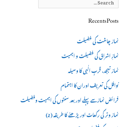
Search
for:
Recents Posts
نماز چاشت کی فضیلت
نمازِ اشراق کی فضیلت و اہمیت
نماز تہجد، قربِ الٰہی کا وسیلہ
نوافل کی تعریف اوران کا اہتمام
فرائض نمازسے پہلے اور بعد سنتوں کی اہمیت وفضیلت
نماز وتر کی رکعات اور پڑھنے کا طریقہ (2)