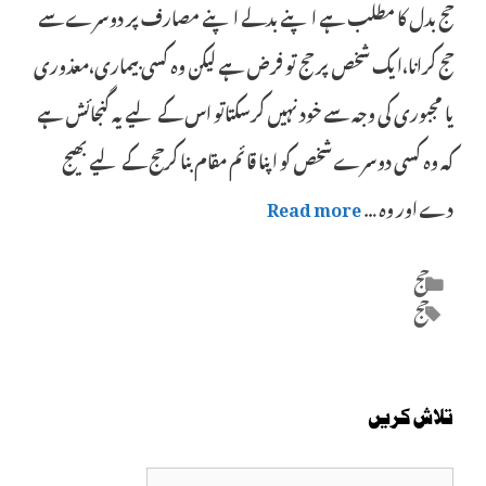
حج بدل کا مطلب ہے اپنے بدلے اپنے مصارف پر دوسرے سے
حج کرانا،ایک شخص پر حج تو فرض ہے لیکن وہ کسی بیماری،معذوری
یا مجبوری کی وجہ سے خود نہیں کرسکتاتو اس کے لیے یہ گنجائش ہے
کہ وہ کسی دوسرے شخص کو اپنا قائم مقام بنا کرحج کے لیے بھیج
دے اور وہ …
Read more
Categories
حج
Tags
حج
تلاش کریں