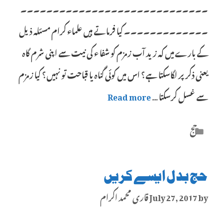
۔۔۔۔۔۔۔۔۔۔۔۔۔۔۔۔۔۔۔۔۔۔۔۔۔۔۔۔۔
۔۔۔۔۔۔۔۔۔۔۔۔۔ كيا فرماتے ہیں علماء کرام مسئلہ ذیل
کے بارے میں کہ زید آب زمزم کو شفا ء کی نیت سے اپنی شرم گاہ
یعنی ذکر پر لگاسکتا ہے؟ اس میں کوئی گناہ یا قباحت تو نہیں؟ کیا زمزم
سے غسل کرسکتا …
Read more
Categories
حج
حج بدل ایسے کریں
by
July 27, 2017
قاری محمد اکرام