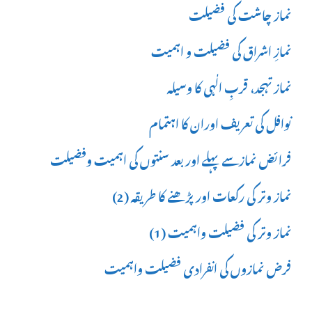
نماز چاشت کی فضیلت
نمازِ اشراق کی فضیلت و اہمیت
نماز تہجد، قربِ الٰہی کا وسیلہ
نوافل کی تعریف اوران کا اہتمام
فرائض نمازسے پہلے اور بعد سنتوں کی اہمیت وفضیلت
نماز وتر کی رکعات اور پڑھنے کا طریقہ (2)
نماز وتر کی فضیلت واہمیت (1)
فرض نمازوں کی انفرادی فضیلت واہمیت