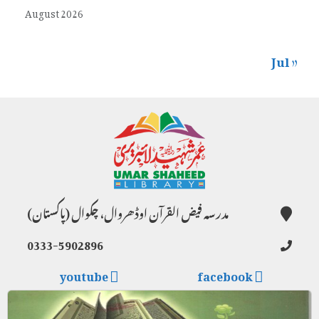
August 2026
« Jul
مدرسہ فیض القرآن اوڈھروال، چکوال (پاکستان)
0333-5902896
youtube
facebook