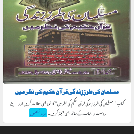
مسلمان کی طرزِ زِندگی قرآن حکیم کی نظر میں
کتاب ’’مسلمان کی طرزِ زِندگی قرآن حکیم کی نظر میں‘‘ کا خود بھی مطالعہ کریں اور اپنے
دوست و احباب کے ساتھ بھی شیئر کریں۔
مزید تفصیل