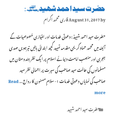
حضرت سید احمد شہیدؒ :
by
August 31, 2017
قاری محمد اکرام
حضرت سید احمد شہیدؒ : دعوتی خدمات اور امتیازی خصوصیات کے
آئینہ میں محمد حماد کریمی مقدمہ تمہید کچھ ابتدائی باتیں تیرہویں صدی
ہجری اور منصب امامت دنیائے اسلام پر ایک نظر ہندوستان میں
مسلمانوں کی حالت سید صاحب کی سیرت پر اجمالی نظر سید
صاحب کی نمایاں دعوتی خدمات ۱- سلامِ مسنون کا رواج …
Read
more
Categories
حضرت سید احمد شہید