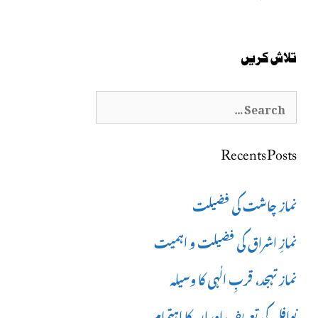
تلاش کریں
Search
for:
Recents Posts
نماز چاشت کی فضیلت
نمازِ اشراق کی فضیلت و اہمیت
نماز تہجد، قربِ الٰہی کا وسیلہ
نوافل کی تعریف اوران کا اہتمام