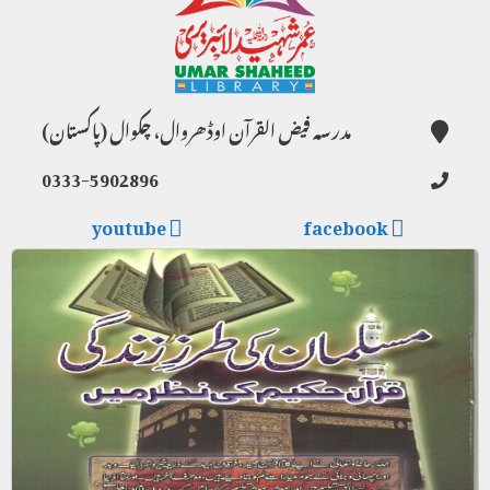
مدرسہ فیض القرآن اوڈھروال، چکوال (پاکستان)
0333-5902896
youtube
facebook