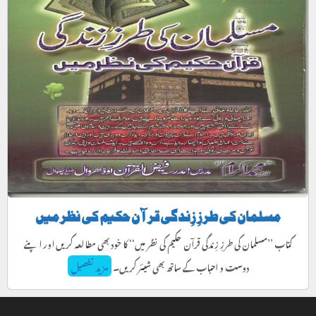
مسلمان کی طرزِ زِندگی قرآن حکیم کی نظر میں
کتاب ’’مسلمان کی طرزِ زِندگی قرآن حکیم کی نظر میں‘‘ کا خود بھی مطالعہ کریں اور اپنے
دوست و احباب کے ساتھ بھی شیئر کریں۔
مزید تفصیل