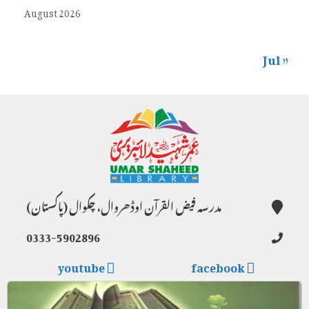
August 2026
« Jul
مدرسہ فیض القرآن اوڈھروال، چکوال (پاکستان)
0333-5902896
youtube
facebook