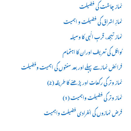
نماز چاشت کی فضیلت
نمازِ اشراق کی فضیلت و اہمیت
نماز تہجد، قربِ الٰہی کا وسیلہ
نوافل کی تعریف اوران کا اہتمام
فرائض نمازسے پہلے اور بعد سنتوں کی اہمیت وفضیلت
نماز وتر کی رکعات اور پڑھنے کا طریقہ (2)
نماز وتر کی فضیلت واہمیت (1)
فرض نمازوں کی انفرادی فضیلت واہمیت