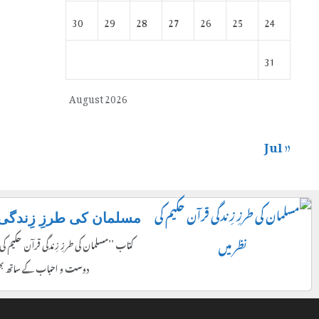
30
29
28
27
26
25
24
31
August 2026
« Jul
مسلمان کی طرزِ زِندگی 
کتاب ’’مسلمان کی طرزِ زِندگی قرآن حکیم کی
دوست و احباب کے ساتھ بھ