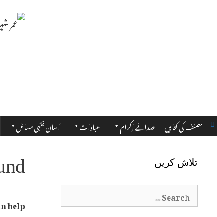
مصنف کی کتابیں
صدائے اِکرام
عبادات
آسان فقہی مسائل
und
تلاش کریں
Search
n help.