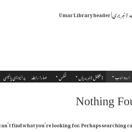
اردو ادب
ڈیجیٹل لائبریریاں
لنکس
ہمارا رابطہ
پرائیویسی پالیسی
Nothing Fo
can’t find what you’re looking for. Perhaps searching ca