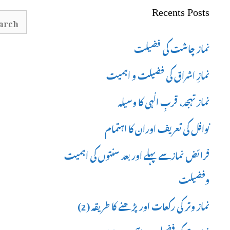
for:
Recents Posts
Search
for:
نماز چاشت کی فضیلت
نمازِ اشراق کی فضیلت و اہمیت
نماز تہجد، قربِ الٰہی کا وسیلہ
نوافل کی تعریف اوران کا اہتمام
فرائض نمازسے پہلے اور بعد سنتوں کی اہمیت
وفضیلت
نماز وتر کی رکعات اور پڑھنے کا طریقہ (2)