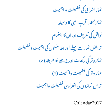
نمازِ اشراق کی فضیلت و اہمیت
نماز تہجد، قربِ الٰہی کا وسیلہ
نوافل کی تعریف اوران کا اہتمام
فرائض نمازسے پہلے اور بعد سنتوں کی اہمیت وفضیلت
نماز وتر کی رکعات اور پڑھنے کا طریقہ (2)
نماز وتر کی فضیلت واہمیت (1)
فرض نمازوں کی انفرادی فضیلت واہمیت
Calendar 2017