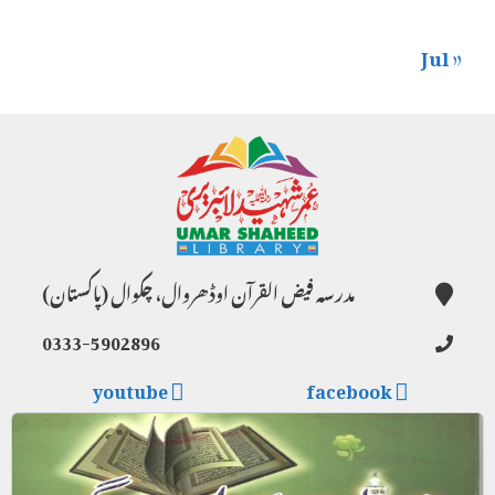
« Jul
مدرسہ فیض القرآن اوڈھروال، چکوال (پاکستان)
0333-5902896
youtube
facebook