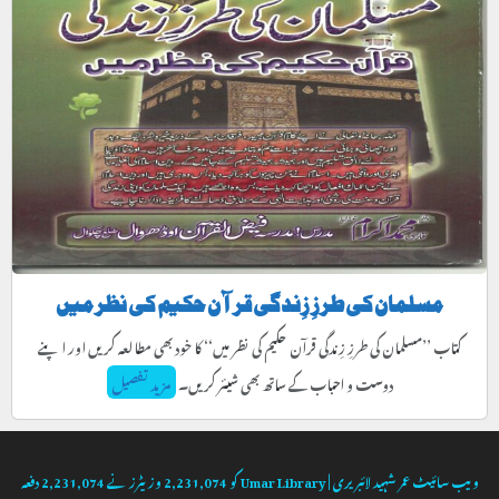
مسلمان کی طرزِ زِندگی قرآن حکیم کی نظر میں
کتاب ’’مسلمان کی طرزِ زِندگی قرآن حکیم کی نظر میں‘‘ کا خود بھی مطالعہ کریں اور اپنے
دوست و احباب کے ساتھ بھی شیئر کریں۔
مزید تفصیل
ویب سائیٹ
عمر شہید لائبریری | Umar Library
کو
2,231,074
وزیٹرز نے
2,231,074
دفعہ