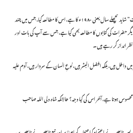
س… جناب مکرمی مولانا صاحب! السلام علیکم، بعدہ عرض ہے کہ آپ کا رسالہ “بینات” شاید پچھلے سال یعنی ۱۹۸۰ء کا ہے، اس کا مطالعہ کیا، جس میں چند
دیگر حضرات کی کتابوں کا مطالعہ بھی کیا ہے، جس سے آپ کی بات اور
ظر انداز کر رہے ہیں۔
وعِ بشر میں داخل ہیں، بلکہ افضل البشر ہیں، نوعِ انسان کے سردار ہیں، آدم علیہ
سوس ہوتا ہے، آخر اس کی کیا وجہ؟ حالانکہ شاہ ولی اللہ صاحب
“تحقیق امت نے اجماع کیا اس پر کہ شریعت کی معرفت میں سلف پر اعتماد کیا جائے، پس تابعین نے اعتماد کیا صحابہ کرام پر اور تبع تابعین نے تابعین پر،