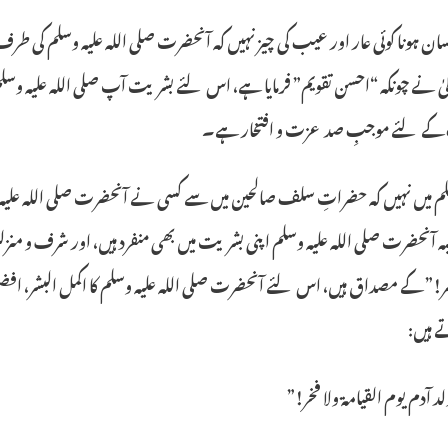
نسان ہونا کوئی عار اور عیب کی چیز نہیں کہ آنحضرت صلی اللہ علیہ وسلم کی
الیٰ نے چونکہ “احسن تقویم” فرمایا ہے، اس لئے بشریت آپ صلی اللہ علیہ وسل
 کے لئے موجبِ صد عزت و افتخار ہے۔
 میں نہیں کہ حضراتِ سلف صالحین میں سے کسی نے آنحضرت صلی اللہ علیہ وس
ہ آنحضرت صلی اللہ علیہ وسلم اپنی بشریت میں بھی منفرد ہیں، اور شرف و منزل
!” کے مصداق ہیں، اس لئے آنحضرت صلی اللہ علیہ وسلم کا اکمل البشر، افضل الب
ے ہیں:
لد آدم یوم القیامة ولا فخر!”