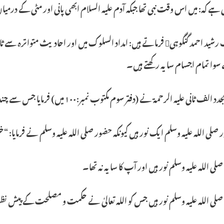
ی ہے کہ: میں اس وقت نبی تھا جبکہ آدم علیہ السلام ابھی پانی اور مٹی کے درم
اور جناب رشید احمد گنگوہی فرماتے ہیں: امداد السلوک میں اور احادی
 سوا تمام اجسام سایہ رکھتے ہیں۔
نی علیہ الرحمة نے (دفتر سوم مکتوب نمبر:۱۰۰ میں) فرمایا جس سے چند باتوں کا اظہار ہوتا ہے: