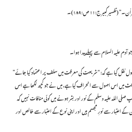
تفسیر کبیر ج:۱۱ ص:۱۸۹)۔
م علیہ السلام سے پہلے پیدا ہوا۔
 سرہ کے حوالے سے آپ نے جو اصول نقل کیا ہے کہ: “شریعت کی معرفت میں سلف پر اعتماد کیا جائے”
 کی بحث میں اس اصول سے انحراف کیا ہے، میں نے جو کچھ لکھا ہے اس
پ صلی اللہ علیہ وسلم کے نور اور بشر ہونے میں کوئی منافات نہیں کہ
ے اعتبار سے نورِ مجسم ہیں اور اپنی نوع کے اعتبار سے خالص اور