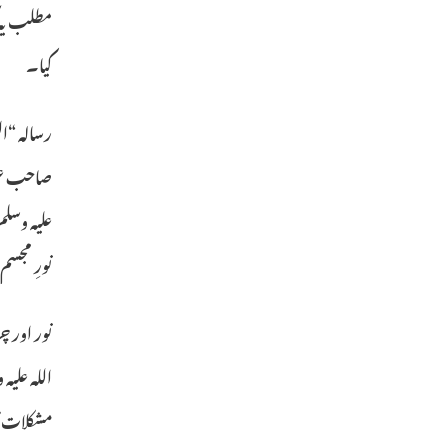
کیا۔
رسالہ “ا
صاحب علم
علیہ وسلم
نورِ مجس
نور اور چ
اللہ علی
مشکلات کا وسی