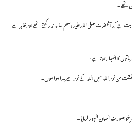
یان تھے۔
ث متواترہ سے ثابت ہے کہ آنحضرت صلی اللہ علیہ وسلم سایہ نہ رکھتے تھے اور ظاہر ہے