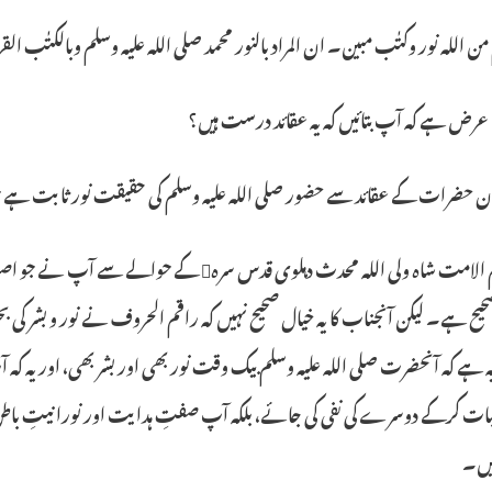
من الله نور وکتٰب مبین۔ ان المراد بالنور محمد صلی الله علیہ وسلم وبالکتٰب القراٰن۔” (
ض ہے کہ آپ بتائیں کہ یہ عقائد درست ہیں؟
حضرات کے عقائد سے حضور صلی اللہ علیہ وسلم کی حقیقت نور ثابت ہے جو آد
ج… حکیم الامت شاہ ولی اللہ محدث دہلوی قدس
صحیح ہے۔ لیکن آنجناب کا یہ خیال صحیح نہیں کہ راقم الحروف نے نور و بشر
یہ ہے کہ آنحضرت صلی اللہ علیہ وسلم بیک وقت نور بھی اور بشر بھی، اور یہ کہ آ
بات کرکے دوسرے کی نفی کی جائے، بلکہ آپ صفتِ ہدایت اور نورانیتِ باطن ک
ہیں۔