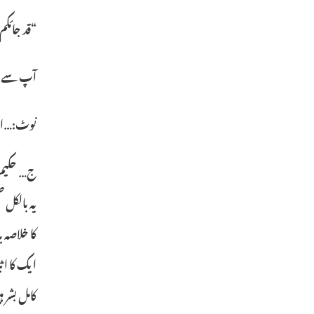
“قد جائکم 
آپ سے عر
نوٹ:…ان 
یہ بالکل 
کا خلاصہ 
ایک کا اث
کامل بشر 