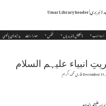
اردو ادب
ڈیجیٹل لائبریریاں
لنکس
ہمارا رابطہ
پرائیویسی پالیسی
تِ انبیاء علیہم السلام
December 31,
قاری محمد اکرام
بیاء علیہم السلام