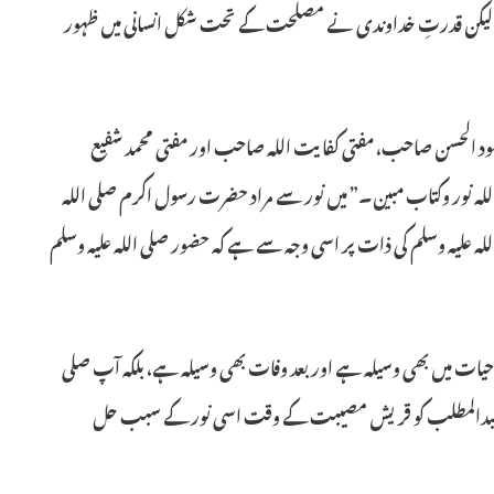
ر ہی مانتے ہیں، لیکن قدرتِ خداوندی نے مصلحت کے تحت شکل انسانی میں ظہور
د الحسن صاحب، مفتی کفایت اللہ صاحب اور مفتی محمد شفیع
له نور وکتاب مبین۔” میں نور سے مراد حضرت رسول اکرم صلی اللہ
اللہ علیہ وسلم کی ذات پر اسی وجہ سے ہے کہ حضور صلی اللہ علیہ وسلم
حیات میں بھی وسیلہ ہے اور بعد وفات بھی وسیلہ ہے، بلکہ آپ صلی
امجد عبدالمطلب کو قریش مصیبت کے وقت اسی نور کے سبب حل