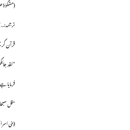
(مشکوٰة ص:۵۱۱،
ترجمہ:…”م
قرآن کریم
“لقد جائک
فرمایا ہے
“قل سبحا
(بنی اسرائی