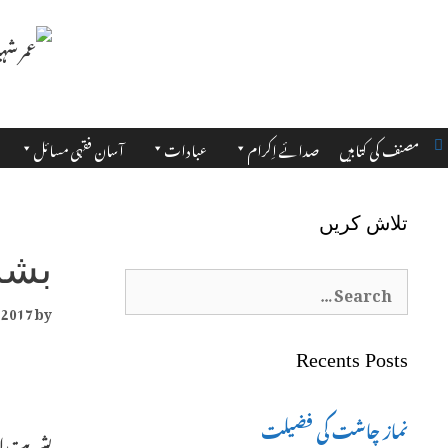
مصنف کی کتابیں
صدائے اِکرام
عبادات
آسان فقہی مسائل
تلاش کریں
بشری
Search
 2017
by
for:
Recents Posts
نماز چاشت کی فضیلت
بشریتِ ان