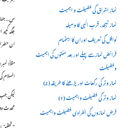
نمازِ اشراق کی فضیلت و اہمیت
نماز تہجد، قربِ الٰہی کا وسیلہ
جگہ کچھ ا
نوافل کی تعریف اوران کا اہتمام
ان حضرات 
فرائض نمازسے پہلے اور بعد سنتوں کی اہمیت
وفضیلت
السلام کی
نماز وتر کی رکعات اور پڑھنے کا طریقہ (2)
لیکن جب م
نماز وتر کی فضیلت واہمیت (1)
محدث دہلوی فرماتے
فرض نمازوں کی انفرادی فضیلت واہمیت