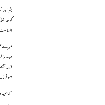
بشر اور ا
کو خدا تع
انسانیت
میرے علم
ہو۔ بلاشب
قصہ مختصر
خود فرمات
“انا سید و