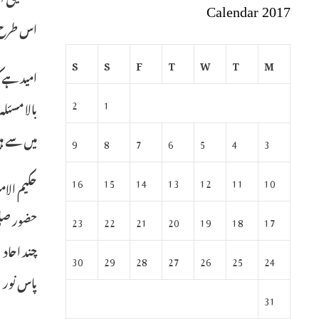
Calendar 2017
اس طرح ہر 
S
S
F
T
W
T
M
امید ہے ک
2
1
بالا مسئل
میں سے ہی
9
8
7
6
5
4
3
16
15
14
13
12
11
10
حضور صلی 
23
22
21
20
19
18
17
چند احادی
30
29
28
27
26
25
24
پاس نور
31