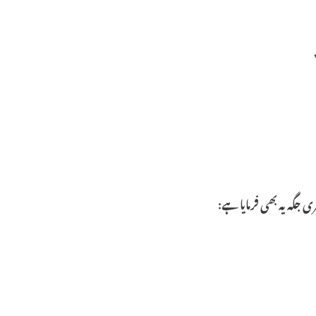
ی جگہ یہ بھی فرمایا ہے: