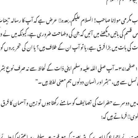
س قسم کی باتیں دیکھنے میں آئیں کہ جن کی وضاحت ضروری ہے، کیونکہ میں نے 
کی بات میں بڑا فرق ہے، یا تو آپ ان کے خلاف ہیں؟ یا ان کی تحریروں کو ن
مثلاً: نمبر:۱ صفحہ:۳۷۔ آپ صلی اللہ علیہ وسلم اپنی ذات کے لحاظ سے نہ صرف ن
 نسل سے ہیں، “بشر اور انسان دونوں ہم معنی لفظ ہیں۔”
یں دوسرے حضرات کی تصانیف کو سامنے رکھتا ہوں تو زمین و آسمان کا فرق مح
 ہیں کہ: