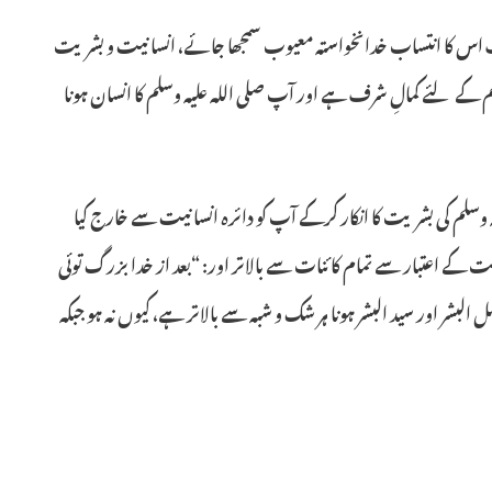
 طرف اس کا انتساب خدانخواستہ معیوب سمجھا جائے، انسانیت و بشریت
م کے لئے کمالِ شرف ہے اور آپ صلی اللہ علیہ وسلم کا انسان ہونا
لم کی بشریت کا انکار کرکے آپ کو دائرہ انسانیت سے خارج کیا
ت کے اعتبار سے تمام کائنات سے بالاتر اور: “بعد از خدا بزرگ توئی
شر اور سید البشر ہونا ہر شک و شبہ سے بالاتر ہے، کیوں نہ ہو جبکہ