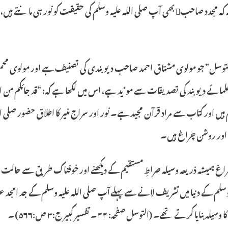
مطلب یہ کہ مجدد صاحب بھی آپ صلی اللہ علیہ وسلم کی حقیقت کو نو
لتوسل” جو مولوی مشتاق احمد صاحب دیوبندی کی تصنیف ہے اور مولوی محمو
ائے دیوبند کی تصدیقات سے موٴید ہے، اس میں لکھا ہے کہ: “قد جائکم من ال
 ہیں اور کتاب سے مراد قرآن مجید ہے۔ نور اور سراج منیر کا اطلاق حضور صلی 
م اور روشن چراغ ہیں۔
راغ ہمیشہ ذریعہ وسیلہ صراطِ مستقیم کے دیکھنے اور خوفناک طریق سے حالت 
ہ وسلم کے دنیا میں تشریف لانے سے پہلے آپ صلی اللہ علیہ وسلم کے جد 
لہ بنایا کرتے تھے۔ (التوسل صفحہ: ۲۲۔ تفسیر کبیر ج:۳ ص:۵۶۶)۔