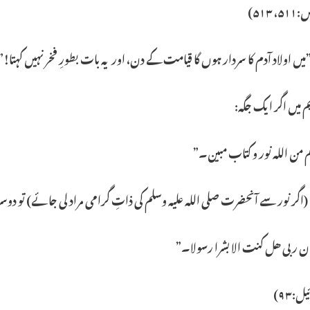
 ۵۱۳)
یں اولاد آدم کا سردار ہوں گا قیامت کے دن، اوریہ بات بطورِ فخر نہیں کہتا!”
 میں اگر ایک جگہ:
م من الله نور و کتاب مبین۔”
 (اگر نور سے آنحضرت صلی اللہ علیہ وسلم کی ذاتِ گرامی مراد لی جائے) تو دوسر
ن ربی ھل کنت الا بشرا رسولا۔”
ل:۹۳)