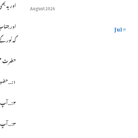
اور یہ بھ
August 2026
« Jul
کہ نور کے
حضرت مجدد الف ثا
۱:…حضور صلی اللہ علیہ وسلم ایک نور ہیں کیونکہ حضور صلی اللہ علیہ وسلم نے فرمایا: “خلقت من نور الله” میں اللہ کے نور سے پیدا ہوا ہوں۔
۲:…آپ صلی اللہ علیہ وسلم نور ہیں اور آپ کا سایہ نہ تھا۔
۳:…آپ صلی اللہ علیہ وسلم نور ہیں جس کو اللہ تعالیٰ نے حکمت و مصلحت کے پیش نظر خوبصورت انسان ظہور فرمایا۔