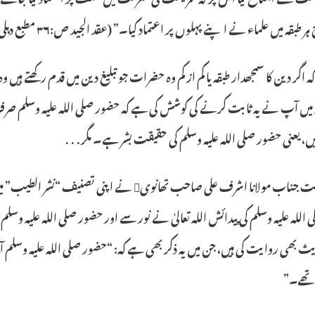
طبقہ میں علماء نے اپنے پہلوں پر اعتماد کیا۔” (عقد الجید ص:۳۶ مطبع دہلی)
ہ اگر دین کا سمجھدار طبقہ یا کم از کم وہ حضرات جو تبلیغ دین میں قدم رکھتے ہیں 
ہ میں آپ نے یہ ثابت کرنے کی کوشش کی ہے کہ حضور صلی اللہ علیہ وسلم صرف ب
ں، یعنی حضور صلی اللہ علیہ وسلم کی حقیقت بشر ہے۔ مگر․․․
حکیم الامت جناب مولانا اشرف علی صاحب تھانوی ن
اللہ علیہ وسلم کی پیدائش اللہ تعالیٰ نے نور سے اور حضور صلی اللہ علیہ وس
ث بھی روایت کی ہیں، جن میں یہ ذکر بھی ہے کہ: “حضور صلی اللہ علیہ وسلم 
 تھے۔”