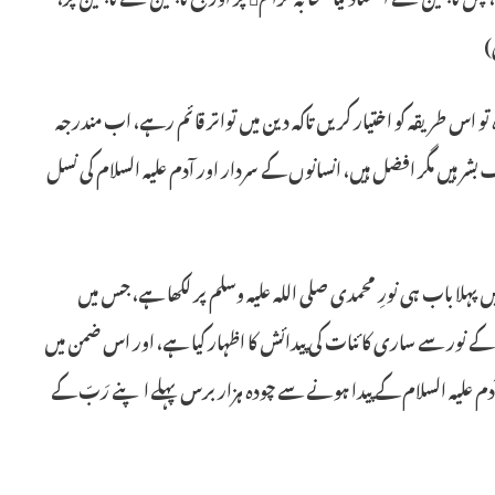
وہ تو اس طریقہ کو اختیار کریں تاکہ دین میں تواتر قائم رہے، اب مندرجہ
شر ہیں مگر افضل ہیں، انسانوں کے سردار اور آدم علیہ السلام کی نسل
ے اپنی تصنیف “نشر الطیب” میں پہلا باب ہی نورِ محمدی صلی اللہ علیہ وسلم پر لکھا ہے، جس میں
لم کے نور سے ساری کائنات کی پیدائش کا اظہار کیا ہے، اور اس ضمن میں
آدم علیہ السلام کے پیدا ہونے سے چودہ ہزار برس پہلے اپنے رَبّ کے