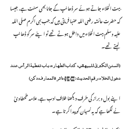
بیت الخلاء جاتے ہوئے سر ڈھانپ کے جانا بھی سنت ہے، جیسا
کہ حضرت عائشہ رضی اللہ عنہا فرماتی ہیں کہ جب نبی اکرم صلی اللہ
علیہ وسلم بیت الخلاء میں داخل ہوتے تھے تو اپنے سر کو ڈھانپ
لیتے تھے۔
(السنن الکبریٰ للبیہقي، کتاب الطھارہ، باب تغطیۃ الرأس عند
دخول الخلاء، رقم الحدیث: ۴۶۴، ۱/۹۶، دائرۃالمعارف، دکن)
اپنے بول و براز کی طرف دیکھنا خلاف ادب ہے، علامہ طحطاویؒ
نے لکھا ہے کہ یہ نسیان کو پیدا کرتا ہے۔