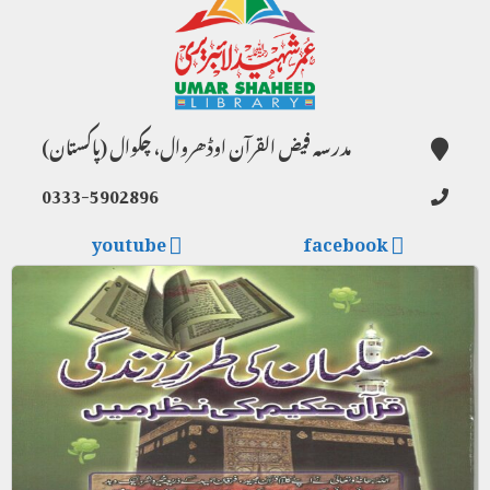
مدرسہ فیض القرآن اوڈھروال، چکوال (پاکستان)
0333-5902896
youtube
facebook