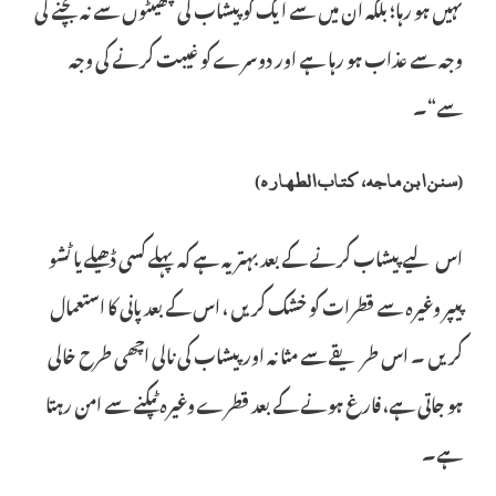
نہیں ہو رہا؛ بلکہ ان میں سے ایک کو پیشاب کی چھینٹوں سے نہ بچنے کی
وجہ سے عذاب ہو رہا ہے اور دوسرے کو غیبت کرنے کی وجہ
سے“۔
(سنن ابن ماجہ، کتاب الطھارہ)
اس لیے پیشاب کرنے کے بعد بہتر یہ ہے کہ پہلے کسی ڈھیلے یا ٹشو
پیپر وغیرہ سے قطرات کو خشک کریں ، اس کے بعد پانی کا استعمال
کریں ۔ اس طریقے سے مثانہ اور پیشاب کی نالی اچھی طرح خالی
ہو جاتی ہے، فارغ ہونے کے بعد قطرے وغیرہ ٹپکنے سے امن رہتا
ہے۔