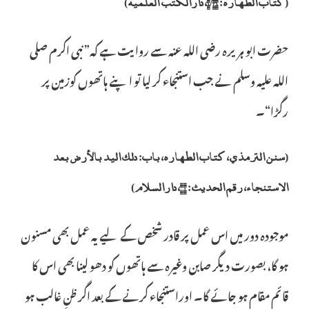
(کتاب الطہارہ: ۱/۳۱، دارالکتب العلمیہ)
حضرت ابو ہریرہ رضی اللہ عنہ سے روایت ہے کہ” نبی اکرم صلی
اللہ علیہ وسلم نے جب استنجاء کر لیا تو اپنے ہاتھوں کوزمین پر
رگڑا“۔
(سنن الترمذي، کتاب الطھارہ، باب: دلک الید بالأرض بعد
الاستنجاء، رقم الحدیث: ۵۰، دارالسلام)
موجودہ دور میں اس عمل پر قادر شخص کے لیے یہ عمل بھی مسنون
ہو گا، بصورت دیگر صابن وغیرہ سے ہاتھوں کو دھو لینا بھی اس کا
قائم مقام ہو جائے گا۔ اوراستنجاء کرنے کے بعد اگر ظنِ غالب ہو