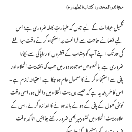
مع الدرالمختار، کتاب الطھارہ)
تکمیل عبادات کے لیے چوں کہ طہارتِ کاملہ ضروری ہے؛ اس
لیے قضائے حاجت سے فراغت پر استنجاء کرتے وقت مبالغے
کی حد تک اپنے آپ کو پیشاب کے قطروں اور ناپاکی سے بچانا
ضروری ہے، بالخصوص موجودہ دور میں جب کہ پختہ بیت الخلاء اور
پانی سے استنجا ء کرنے کا معمول عام ہو چکا ہے، احتیاط لازم ہے۔
اس کا طریقہ یہ ہے کہ جیسے ہی بیت الخلاء میں داخل ہو، اسی وقت
ٹونٹی کھول کے پانی کے ہونے یا نہ ہونے کا اندازہ کرلے، اس کے
علاوہ بیٹ الخلاء میں ٹشوپیپر بھی ضرور رکھنے چاہئیں ؛ تا کہ بوقت
ضرورت ان کو استعمال کیا جا سکے۔