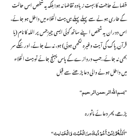
قضائے حاجت کا بہت زیادہ تقاضا نہ ہو؛ بلکہ یہ شخص اس حالت
کے طاری ہونے سے پہلے پہلے ہی بیت الخلاء میں داخل ہو جائے،
اس دوران یہ شخص اپنے ساتھ کوئی ایسی چیزجس پر اللہ کا نام (یا
قرآن ِ پاک کی آیت وغیرہ لکھی ہوئی) ہو، نہ لے جائے، اور ننگے سر
بھی نہ جائے، جب دروازے کے پاس پہنچ جائے تو بیت الخلاء
میں داخل ہونے والی دعا پڑھنے سے قبل
”بسم اللہ الرحمن الرحیم“
پڑھے، پھر دعائے ماثورہ
”اَللّٰھُمَّ إِنِّيْ أَعُوْذُبِکَ مِنَ الْخُبُثِ وَالْخَبَائِثِ“