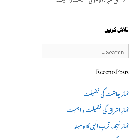
تلاش کریں
Search
for:
Recents Posts
نماز چاشت کی فضیلت
نمازِ اشراق کی فضیلت و اہمیت
نماز تہجد، قربِ الٰہی کا وسیلہ