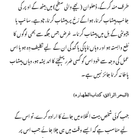
طرف منہ کر کے، ڈھلوان (نیچے والی سطح) میں بیٹھ کے اوپر کی
جانب پیشاب کرنا، ہوا کے رُخ پر پیشاب کرنا، چوہے، سانپ یا
چیونٹی کے بل میں پیشاب کرنا۔ غرض جس جگہ سے بھی لوگوں کا
نفع وابستہ ہو اور وہاں ناپاکی یا گندگی ان کے لیے تکلیف دِہ ہو یا اس
عمل کی وجہ سے خود اس کو کسی ضرر پہنچنے کا اندیشہ ہو، وہاں پیشاب
پاخانہ کرنا جائز نہیں ہے۔
(البحر الرائق، کتاب الطھارہ)
جب کوئی شخص بیت الخلاء میں جانے کا ارادہ کرے، تو اس کے
لیے مناسب ہے کہ ایسے وقت میں ہی چلا جائے جب اس پر