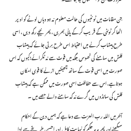
جن مقامات میں ٹونٹیوں کی حالت معلوم نہ ہو وہاں لوٹے کو اوپر
اٹھا کر ٹونٹی کے قریب کر کے پانی بھریں ، پھر نیچے رکھ دیں ، اسی
طرح پیشاب کرنے میں احتیاط اس طرح برتی جائے کہ پیشاب
فلش میں سامنے کی ٹھوس جگہ میں قوت سے نہ ٹکرائے؛کیوں کہ اس
صورت میں اسی قوت کے ساتھ چھینٹیں اڑنے کا قوی امکان
ہوتاہے، اس سے حفاظت اسی صورت میں ممکن ہے کہ پیشاب
فلش کی سائڈوں میں گرے نہ کہ سامنے والے حصے میں ۔
آخر میں اللہ رب العزت سے دعا ہے کہ ہمیں دین کے احکام
سیکھنےاور پھر ہرہرحکم کو نہایت کامل اور احسن طریقے سے ادا