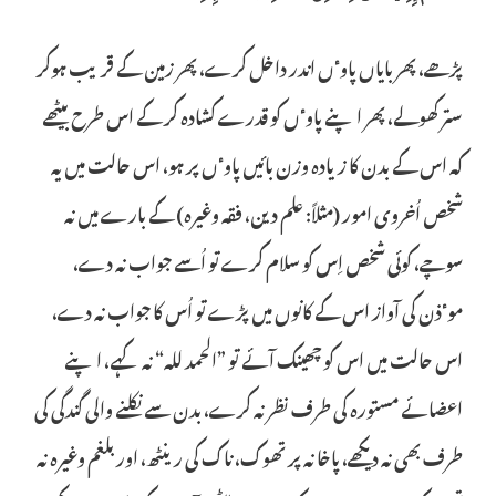
پڑھے، پھر بایاں پاوٴں اندر داخل کرے، پھر زمین کے قریب ہوکر
ستر کھولے، پھر اپنے پاوٴں کو قدرے کشادہ کر کے اس طرح بیٹھے
کہ اس کے بدن کا زیادہ وزن بائیں پاوٴں پر ہو، اس حالت میں یہ
شخص اُخروی امور (مثلاً: علم دین، فقہ وغیرہ) کے بارے میں نہ
سوچے، کوئی شخص اِس کو سلام کرے تو اُسے جواب نہ دے،
موٴذن کی آواز اس کے کانوں میں پڑے تو اُس کا جواب نہ دے،
اس حالت میں اس کو چھینک آئے تو ”الحمد للہ“ نہ کہے، اپنے
اعضائے مستورہ کی طرف نظر نہ کرے، بدن سے نکلنے والی گندگی کی
طرف بھی نہ دیکھے، پاخانہ پر تھوک، ناک کی رینٹھ، اور بلغم وغیرہ نہ