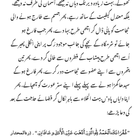
تھوکے، بہت زیادہ دیر تک وہاں نہ بیٹھے، آسمان کی طرف نہ دیکھے،
بلکہ معتدل کیفیت کے ساتھ رہے، پھر جسم سے خارج ہونے والی
نجاست کوپانی ڈال کر اچھی طرح بہا دے، پھر جب فارغ ہو
جائے تو شرمگاہ کے نیچے کی جانب موجود رَگ پر اپنی انگلی پھیر کے
اُسے اچھی طرح پیشاب کے قطروں سے خالی کر دے، پھر تین
پتھروں سے اپنے عضو سے نجاست دور کرے، پھر فارغ ہو کے
سیدھا کھڑا ہو نے سے پہلے پہلے اپنے ستر عورت کو چھپالے، پھر
اپنا دایاں پاوٴں بیت الخلاء سے باہر نکال کر قضائے حاجت کے بعد
کی دعا پڑھے:
”غُفْرَانَکَ، اَلْحَمْدُ لِلہِ الَّذِيْ أَذْھَبَ عَنِّيْ الْأَذیٰ وعَافَانِيْ“۔ (ردالمحتار