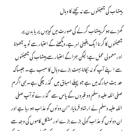
پیشاب کی چھینٹوں سے نہ بچنے کا وبال
کھڑے ہو کر پیشاب کرنے کی صورت میں کپڑوں پر یا بدن پر
چھینٹوں کا گرنا ایک یقینی امر ہے، دیکھنے کے اعتبار سے تو یہ چھوٹا
اور معمولی عمل ہے؛ لیکن جزا کے اعتبار سے پیشاب کی چھینٹوں
سے اپنے آپ کو نہ بچانا بہت بڑے وبال کا سبب ہے۔ جیساکہ
حدیث مبارکہ میں ہے جو پہلے اسباق میں گذر چکی ہے۔ نبی اکرم
صلی اللہ علیہ وسلم دو قبروں کے پاس سے گذرے تو آپ صلی
اللہ علیہ وسلم نے ارشاد فرمایا: ”ان دونوں کو عذاب ہو رہا ہے اور
ان دونوں کو عذاب کوئی بڑے بڑے اور مشکل کاموں کی وجہ سے