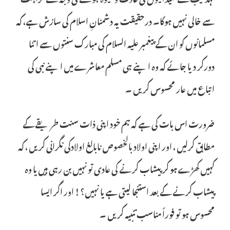
سے خالی نہیں ہوگا۔ درحقیقت یہ دشمنانِ اسلام کی سازش ہے، کہ
مسلمانوں کو ان کے پیغمبر علیہ السلام کی مبارک سنتوں سے اتنا
دورکر دیا جائے کہ وہ اپنے ہی مسلم معاشرے میں اپنے نبی کی
اتباع میں عار محسوس کریں ۔
ضرورت اس بات کی ہے کہ ہم خود اپنی ذات سنت طریقے کے
مطابق کرلیں ، اور اپنی اولاد بالخصوص نابالغ اولادکی نگرانی کریں ، کہ
کہیں کھڑے ہو کر پیشاب کرنے کی عادی تو نہیں بن رہی ہیں یا وہ
پیشاب کرنے کے بعد استنجا لیتی ہے یا نہیں؟ ! اور اگر ایسا
محسوس ہو تو فوراً مناسب تنبیہ کریں ۔