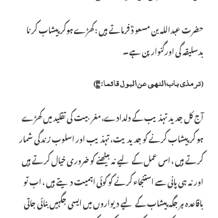
حضرت عبداللہ بن مسعو دؓ فرماتے ہیں : کھڑے ہوکر پیشاب کرنا
بدسلیقہ گی اورگنوارپن ہے۔
(ترمذی باب النھی عن البول قائما: ۱۴)
آج کل جدید تہذیب کے دلدادے، مغربیت کی تقلید میں کھڑے
ہو کر پیشاب کرنے کو جدیدیت، تہذیب اور اسلوب زندگی شمار
کرتے ہیں ، اس عمل کے لیے نہ بیٹھنے کو ضروری خیال کرتے ہیں
اور نہ ہی پانی سے استنجاء کرنے کو کوئی اہمیت دیتے ہیں ، اب تو
باقاعدہ ہر جگہ پیشاب کے لیے دیواروں میں ایسی جگہیں بنائی جاتی