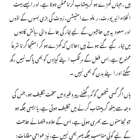
ہیں ، جہاں کھڑے ہو کر پیشاب کرنا ممکن ہوتا ہے، اور ایسے بیت
الخلاء ائیرپورٹ، ریلوے اسٹیشن، رُوٹ کی بڑی بسوں کے اڈوں
اور سعودیہ میں حاجیوں کے لیے تیار کی جانے والی رہائش گاہوں
میں تیار کیے گئے ہوتے ہیں ؛حالاں کہ کھڑے ہو کر استنجا کرنا شرعاً
ممنوع ہے، اس فعل کے مرتکب اپنے کپڑوں کو بھی پاک نہیں رکھ
سکتے اور اپنے بدن کو بھی نہیں ۔
ہاں اگر کسی شخص کو کمر، گھٹنے، پیروغیرہ میں سخت تکلیف ہو، جس کی
وجہ سے بیٹھ کر پیشاب کرنے میں تکلیف ہوتی ہے، یا ایسی جگہ ہو
جونجاستوں سے بھری ہوئی ہے، اس کے علاوہ قضائے حاجت
کے لیے کوئی مناسب جگہ میسر بھی نہیں ہے، نیز عوامی مقامات: