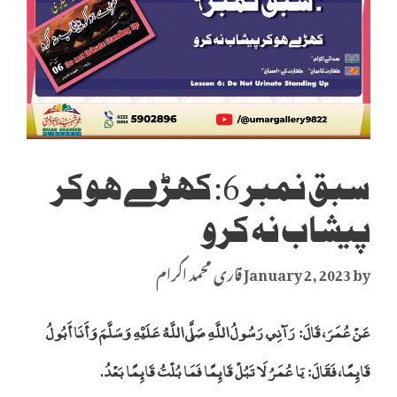
سبق نمبر 6: کھڑے ہو کر
پیشاب نہ کرو
by
January 2, 2023
قاری محمد اکرام
‏‏‏‏‏‏عَنْ عُمَرَ، ‏‏‏‏‏‏قَالَ: ‏‏‏‏ رَآنِي رَسُولُ اللَّهِ صَلَّى اللَّهُ عَلَيْهِ وَسَلَّمَ وَأَنَا أَبُولُ
قَائِمًا، ‏‏‏‏‏‏فَقَالَ: ‏‏‏‏ يَا عُمَرُ لَا تَبُلْ قَائِمًا فَمَا بُلْتُ قَائِمًا بَعْدُ.