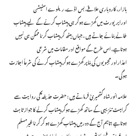
بازار، کاروباری علاقے، بس اڈے، ریلوے اسٹیشن
اورایرپورٹ میں کھڑے ہوکر ہی پیشاب کرنے کے لیے پیشاب
خانے بنائے جاتے ہیں ، جہاں بیٹھ کر پیشاب کرنا ممکن ہی نہیں
ہوتاہے، اس طرح کے مواقع اور مقامات میں شرعی
اعذاراورمجبویوں کی بناپر کھڑے ہوکر پیشاب کرنے کی شرعاً اجازت
ہوگی۔
علامہ انورشاہ کشمیریؒ فرماتے ہیں : حضرت حذیفہ ؓ کی روایت سے
کراہت تنزیہی کے ساتھ کھڑے ہوکر پیشاب کرنے کا جوازثابت
ہوتاہے ؛تاہم آج کے دورمیں پیشاب کھڑے ہو کر کرنا غیرمسلم
اورفساق وفجارکا شیوہ وشعار بن چکاہے، لہذا بلاضرورتِ شدیدہ