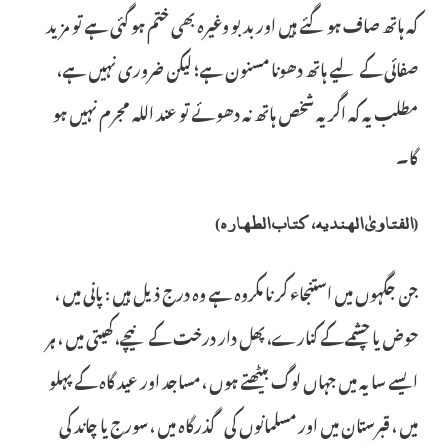
کہ ہاتھ صاف ہوگئے ہیں اور بدبو وغیرہ بھی ختم ہو گئی ہے تو مزید
صفائی کے لیے ہاتھ دھونا مسنون ہے؛ لیکن ضروری نہیں ہے،
مطلب یہ کہ اگر یہ شخص ہاتھ نہ دھوئے تو عند اللہ مجرم نہیں ہو
گا۔
(الفتاویٰ الھندیہ، کتاب الطھارہ)
جن جگہوں میں استنجاء کرنا مکروہ ہے وہ درج ذیل ہیں : پانی میں ،
حوض یا چشمے کے کنارے، پھل دار درخت کے نیچے، کھیتی میں ، ہر
ایسے سایہ میں جہاں لوگ بیٹھتے ہوں ، مساجد اور عید گاہ کے پہلو
میں ، قبرستان میں اور مسلمانوں کی گذرگاہ میں ، سورج یا چاند کی