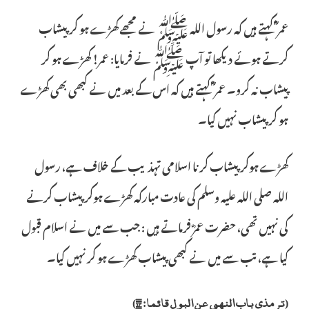
عمر ؓ کہتے ہیں کہ رسول اللہ ﷺ نے مجھے کھڑے ہو کر پیشاب
کرتے ہوئے دیکھا تو آپ ﷺ نے فرمایا: عمر! کھڑے ہو کر
پیشاب نہ کرو۔ عمر ؓ کہتے ہیں کہ اس کے بعد میں نے کبھی بھی کھڑے
ہو کر پیشاب نہیں کیا۔
کھڑے ہوکر پیشاب کرنا اسلامی تہذیب کے خلاف ہے، رسول
اللہ صلی اللہ علیہ وسلم کی عادت مبارکہ کھڑے ہوکر پیشاب کرنے
کی نہیں تھی، حضرت عمرؓ فرماتے ہیں : جب سے میں نے اسلام قبول
کیا ہے، تب سے میں نے کبھی پیشاب کھڑے ہو کر نہیں کیا۔
(ترمذی باب النھی عن البول قائما: ۱۳)