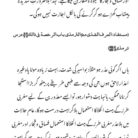
پیشاب کھڑے ہو کرکرنے کی بالکل اجازت نہیں ہوگی۔
(مستفاد: العرف الشذی مع الترمذی باب الرخصۃ فی ذالک۹/۱، درس
ترمذی۱۹۹/۱)
ہاں اگر کوئی عذر ہو مثلاً: بواسیرکی شدت، بہت زیادہ موٹا پاوغیرہ
اعذارلاحق ہوں جن کی وجہ سے طبعی طریقے پر بیٹھ کر بڑااستنجا
کرناناممکن، یانہایت دشوارہو، توایسے معذورین کے لیے مغربی
طرزکے بیت الخلاکا استعمال بلاکراہت درست ہوگا، عام حالات
میں بلاعذرمغربی طرزکے بیت الخلاکا استعمال فساق وفجار اورمغربی
تہذیب کے شیدائیوں کی عادت وشیوہ ہونے کی وجہ سے کراہت