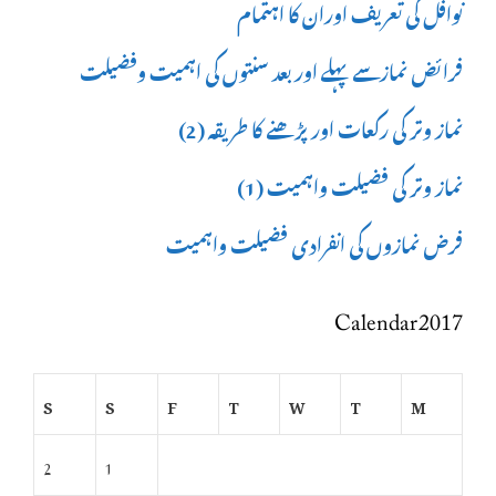
نوافل کی تعریف اوران کا اہتمام
فرائض نمازسے پہلے اور بعد سنتوں کی اہمیت وفضیلت
نماز وتر کی رکعات اور پڑھنے کا طریقہ (2)
نماز وتر کی فضیلت واہمیت (1)
فرض نمازوں کی انفرادی فضیلت واہمیت
Calendar 2017
S
S
F
T
W
T
M
2
1