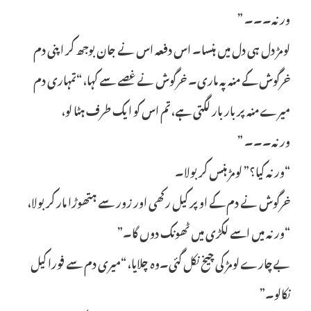
ورنہ۔۔۔ ”
لومڑ دل ہی دل میں ہنسا۔ اس دفعہ اس نے جان بوجھ کر اپنی دم
خرگوش کے منہ پہ ماری۔ خرگوش نے غصے سے کہا، “تمہاری دم
میرے منہ پر بار بار لگتی ہے، تم اس کو ایک طرف ہٹا لو،
ورنہ۔۔۔ ”
“ورنہ کیا؟” لومڑ ہنس کر بولا۔
خرگوش نے دم کے اوپر کیل رکھی اور زور سے ہتھوڑا مار کر بولا،
“ورنہ میں اسے لکڑی میں ٹھونک دوں گا۔”
بےچارے لومڑ کی چیخ نکل گئی۔وہ چلایا، “میری دم سے فورا کیل
نکالو۔”