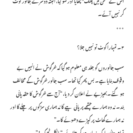
اس نے صحن میں پلنگ بچھایا اور سو گیا، البتہ دوسرے جانور لوٹ
کر نہیں آئے۔
٭٭٭
٢۔ تمہارا کوٹ تو نہیں جلا؟
سب جانوروں کو جلد ہی معلوم ہو گیا کہ خرگوش نے انہیں بے
وقوف بنایا ہے۔ بس پھر کیا تھا۔ سب جانور خرگوش کے مخالف
ہو گئے۔بھیڑیے نے اعلان کر دیا، “آج سے خرگوش کا حقہ پانی
بند۔ نہ وہ ہمارے چشمے پر پانی پیے گا نہ ہماری سڑکوں پر چلے گا اور
نہ ہمارے گھاٹ پر کپڑے دھوئے گا۔”
تمام جانور ایک زبان ہو کر چلائے، “بالکل ٹھیک!”