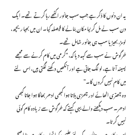
یہ ان دنوں کا ذکر ہے جب سب جانور اکٹھے رہا کرتے تھے۔ ایک
دن سب نے مل کر نیا مکان بنانے کا فیصلہ کیا۔ ان میں بھیا ریچھ،
لومڑ، بھیڑیا سب ہی جانور شامل تھے۔
خرگوش نے سب سے کہہ دیا کہ، “گرمی میں کام کرنے سے مجھے
پسینہ آتا ہے، لو لگ جاتی ہے اور آنکھیں دکھنے لگتی ہیں، اس لئے
میں کام نہیں کروں گا۔”
وہ چھتری اٹھائے اور چھڑی ہلاتا ہوا کبھی ادھر بھاگا ہوا جاتا کبھی
ادھر۔ سب دیکھنے والے یہی کہتے کہ خرگوش سے زیادہ کام کوئی
نہیں کرتا۔
اس مکان میں ہر جانور کے لئے علیحدہ کمرا تھا۔ مکان میں بڑا صحن