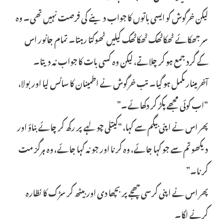
لیکن خرگوش کو ایسی باتوں کا جواب دینے کی فرصت نہیں تھی۔ وہ
سر جھکائے ٹھکاٹھک ٹھکاٹھک کیلیں ٹھوکتا رہتا۔ تمام جانور اس
کے گرد جمع ہو کر چلاتے، لیکن وہ کسی بات کا جواب نہ دیتا۔
آخر مینار مکمل ہو گیا۔ تب خرگوش نے اطمینان کا سانس لیا اور بولا،
“اب کوئی مجھے پکڑ کر دکھائے۔”
پھر اس نے اپنی بیگم سے کہا، “کیتلی چولہے پر رکھ کر چائے بناؤ اور
دیکھو تم سے جو کہا جائے، وہ کرنا اور جو نہ کہا جائے، وہ ہرگز مت
کرنا۔”
پھر اس نے اپنی کرسی چھجے پر بچھا دی اور بیٹھ کر سڑک کا نظارہ
کرنے لگا۔