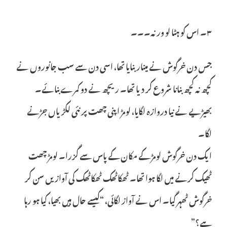
۳۔ اس کو ہٹا لو ورنہ۔۔۔
جس دن خرگوش نے مینار بنایا تھا، اسی دن سے سب جانوروں نے
کچھ نہ کچھ بنانا شروع کر دیا تھا۔ ریچھ نے دو کمرے بنائے۔
بھیڑیے نے نیا دروازہ لگایا، لومڑ اپنی چھت پر نئی لکڑیاں جڑنے
لگا۔
ایک دن خرگوش لومڑ کے مکان کے پاس سے گزرا۔ لومڑ چھت
ٹھیک کرنے میں لگا ہوا تھا۔ ٹھکاٹھک ٹھکاٹھک کی آوازیں سن کر
خرگوش ٹھہر گیا۔ اس نے آواز لگائی، “کیسے حال ہیں بھیا، کیا ہو رہا
ہے؟”