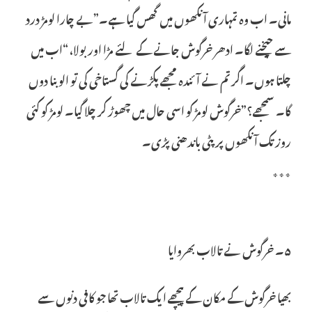
مانی۔ اب وہ تمہاری آنکھوں میں گھس گیا ہے۔”بے چارا لومڑ درد
سے چیخنے لگا۔ ادھر خرگوش جانے کے لئے مڑا اور بولا، “اب میں
چلتا ہوں۔ اگر تم نے آئندہ مجھے پکڑنے کی گستاخی کی تو الو بنا دوں
گا۔ سمجھے؟”خرگوش لومڑ کو اسی حال میں چھوڑ کر چلا گیا۔ لومڑ کو کئی
روز تک آنکھوں پر پٹی باندھنی پڑی۔
٭٭٭
۵۔ خرگوش نے تالاب بھروایا
بھیا خرگوش کے مکان کے پیچھے ایک تالاب تھا جو کافی دنوں سے