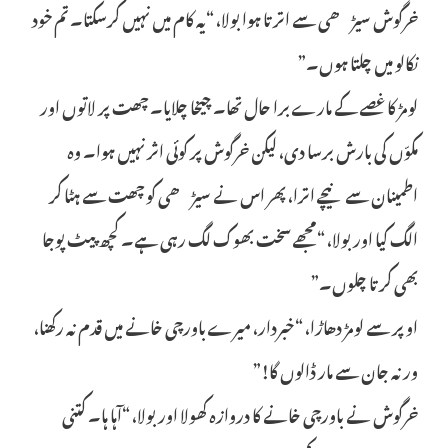
خرگوش سیڑھی سے اترتا ہوا بولا، “یہ کام میں نہیں کرسکتا۔ تم خود
نکالو میں چلتا ہوں۔”
لومڑ کا غصے کے مارے برا حال تھا۔ چیخا چلایا۔ چھت پر لاتوں اور
مکوّں کی بارش برسا دی، لیکن خرگوش پر کوئی اثر نہیں ہوا۔ وہ
اطمینان سے نیچے اترا، پھر اس نے سیڑھی کو چھت سے ہٹا کر
الگ کیا اور بولا، “مجھے سخت بھوک لگ رہی ہے۔ کچھ پیٹ پوجا
بھی کرتا چلوں۔”
اوپر سے لومڑ دھاڑا، “خبردار، میرے باورچی خانے میں قدم نہ رکھنا،
ورنہ جان سے مار ڈالوں گا!”
خرگوش نے باورچی خانے کا دروازہ کھولا اور بولا، “آہا ہا۔ کتنی