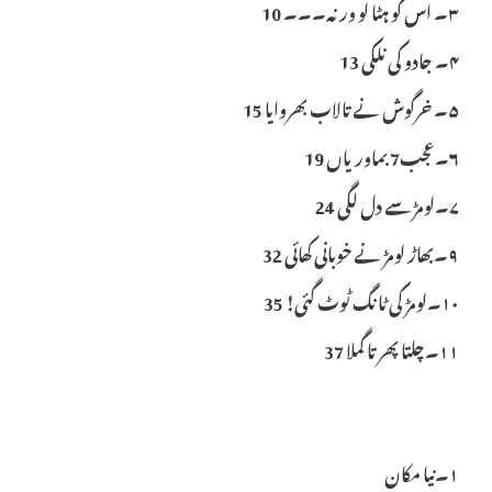
۳۔ اس کو ہٹا لو ورنہ۔۔۔ 10
۴۔ جادو کی نلکی 13
۵۔ خرگوش نے تالاب بھروایا 15
۶۔عجب7 بماوریاں 19
۷۔لومڑ سے دل لگی 24
۹۔بھاڑ لومڑ نے خوبانی کھائی 32
۱۰۔لومڑ کی ٹانگ ٹوٹ گئی! 35
۱۱۔چلتا پھرتا گملا 37
١۔نیا مکان