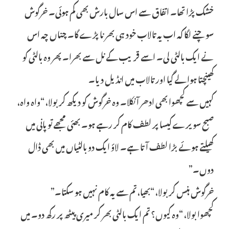
خشک پڑا تھا۔ اتفاق سے اس سال بارش بھی کم ہوئی۔ خرگوش
سوچنے لگا کہ اب یہ تالاب خود ہی بھرنا پڑے گا۔ چناں چہ اس
نے ایک بالٹی لی۔ اسے قریب کے نل سے بھرا۔ پھر وہ بالٹی کو
کھینچتا ہوا لے گیا اور تالاب میں انڈیل دیا۔
کہیں سے کچھوا بھی ادھر آ نکلا۔ وہ خرگوش کو دیکھ کر بولا، “واہ واہ،
صبح سویرے کیسا پر لطف کام کر رہے ہو۔ بھئی مجھے تو پانی میں
کھیلتے ہوئے بڑا لطف آتا ہے۔ لاؤ ایک دو بالٹیاں میں بھی ڈال
دوں۔”
خرگوش ہنس کر بولا، “بھیا، تم سے یہ کام نہیں ہو سکتا۔”
کچھوا بولا، “وہ کیوں؟ تم ایک بالٹی بھر کر میری پیٹھ پر رکھ دو۔ میں