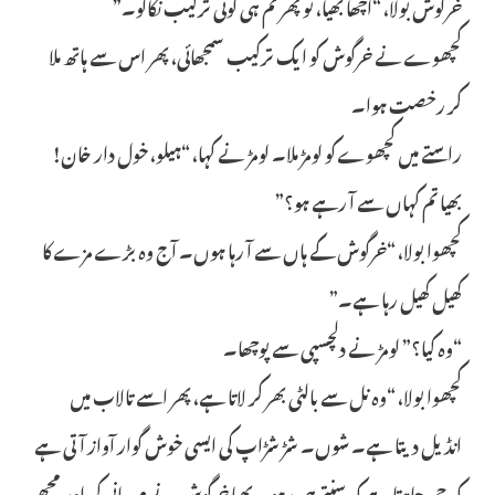
خرگوش بولا، “اچھا بھیا، تو پھر تم ہی کوئی ترکیب نکالو۔”
کچھوے نے خرگوش کو ایک ترکیب سمجھائی، پھر اس سے ہاتھ ملا
کر رخصت ہوا۔
راستے میں کچھوے کو لومڑ ملا۔ لومڑ نے کہا، “ہیلو، خول دار خان!
بھیا تم کہاں سے آ رہے ہو؟”
کچھوا بولا، “خرگوش کے ہاں سے آ رہا ہوں۔ آج وہ بڑے مزے کا
کھیل کھیل رہا ہے۔”
“وہ کیا؟” لومڑ نے دلچسپی سے پوچھا۔
کچھوا بولا، “وہ نل سے بالٹی بھر کر لاتا ہے، پھر اسے تالاب میں
انڈیل دیتا ہے۔ شوں۔ شڑ شڑاپ کی ایسی خوش گوار آواز آتی ہے
کہ جی چاہتا ہے کہ سنتے ہی رہو۔ بھیا خرگوش نے مہربانی کی اور مجھے