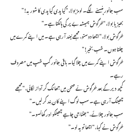
سب جانور ہنسنے لگے۔ لومڑ بولا، “کیا پدی کیا پدی کا شوربہ!”
بھیڑیا بولا، “خرگوش ہمیشہ بے پر کی ہانکتا ہے۔”
خرگوش بولا، “اچھا دوستو، مجھے نیند آ رہی ہے۔ میں اپنے کمرے میں
چلتا ہوں۔ شب بخیر!”
خرگوش اپنے کمرے میں چلا گیا۔ باقی جانور گپ شپ میں مصروف
رہے۔
کچھ دیر کے بعد خرگوش نے صحن میں جھانک کر آواز لگائی، “مجھے
چھینک آ رہی ہے۔ سب لوگ اپنے کان بند کر لیں۔”
سب جانور چلائے، “جتنا جی چاہے چھینکو اور کھانسو۔”
خرگوش نے کہا، “اچھا تو یہ لو۔”