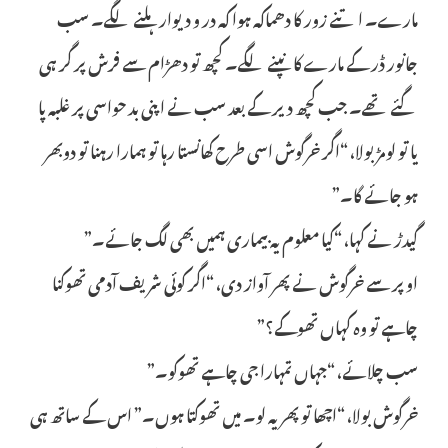
مارے۔ اتنے زور کا دھماکہ ہوا کہ در و دیوار ہلنے لگے۔ سب
جانور ڈر کے مارے کانپنے لگے۔ کچھ تو دھڑام سے فرش پر گر ہی
گئے تھے۔ جب کچھ دیر کے بعد سب نے اپنی بد حواسی پر غلبہ پا
یا تو لومڑ بولا، “اگر خرگوش اسی طرح کھانستا رہا تو ہمارا رہنا تو دوبھر
ہو جائے گا۔”
گیدڑ نے کہا، “کیا معلوم یہ بیماری ہمیں بھی لگ جائے۔”
اوپر سے خرگوش نے پھر آواز دی، “اگر کوئی شریف آدمی تھوکنا
چاہے تو وہ کہاں تھوکے؟”
سب چلائے، “جہاں تمہارا جی چاہے تھوکو۔”
خرگوش بولا، “اچھا تو پھر یہ لو۔ میں تھوکتا ہوں۔” اس کے ساتھ ہی