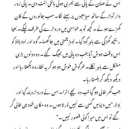
اس نے صابن کے پانی سے بھری ہوئی بالٹی الٹ دی۔ پانی زور
دار آواز کے ساتھ سیڑھیوں پر بہنے لگا۔ سب جانوروں کے کان
کھڑے ہوئے۔ کچھ تو بد حواسی میں دروازے کی طرف لپکے۔ بھیا
ریچھ کھڑکی سے باہر کود گیا۔ لومڑ چمنی میں جا گھسا۔ گوہ اور اودبلاؤ کو
اس وقت ہوش آیا جب وہ پانی میں بھیگ گئے۔ وہ دونوں بڑی
مشکل سے باہر نکلے۔ خرگوش خوش ہو ہو کر یہ نظارہ دیکھتا رہا اور
دیکھ دیکھ کر ہنستا رہا۔
جب گھر خالی ہو گیا تب وہ نیچے اترا۔ اس نے دروازہ بند کیا اور
بولا، “میں دنیا میں کسی سے نہیں ڈرتا ہوں۔ وہ مکان خود ہی خالی کر
گئے تو اس میں میرا کوئی قصور نہیں۔”