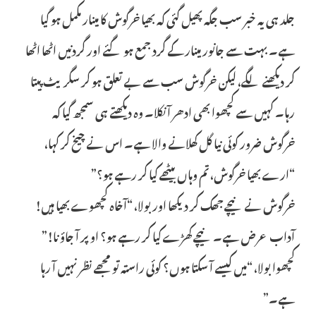
جلد ہی یہ خبر سب جگہ پھیل گئی کہ بھیا خرگوش کا مینار مکمل ہو گیا
ہے۔ بہت سے جانور مینار کے گرد جمع ہو گئے اور گردنیں اٹھا اٹھا
کر دیکھنے لگے، لیکن خرگوش سب سے بے تعلق ہو کر سگریٹ پیتا
رہا۔ کہیں سے کچھوا بھی ادھر آ نکلا۔ وہ دیکھتے ہی سمجھ گیا کہ
خرگوش ضرور کوئی نیا گل کھلانے والا ہے۔ اس نے چیخ کر کہا،
“ارے بھیا خرگوش، تم وہاں بیٹھے کیا کر رہے ہو؟”
خرگوش نے نیچے جھک کر دیکھا اور بولا، “آخاہ کچھوے بھیا ہیں!
آداب عرض ہے۔ نیچے کھڑے کیا کر رہے ہو؟ اوپر آ جاؤ نا!”
کچھوا بولا، “میں کیسے آ سکتا ہوں؟ کوئی راستہ تو مجھے نظر نہیں آ رہا
ہے۔”