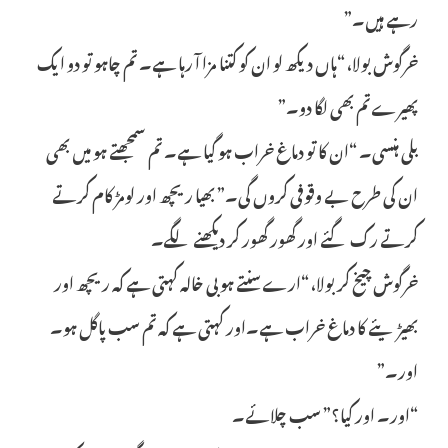
رہے ہیں۔”
خرگوش بولا، “ہاں دیکھ لو ان کو کتنا مزا آ رہا ہے۔ تم چاہو تو دو ایک
پھیرے تم بھی لگا دو۔”
بلی ہنسی۔ “ان کا تو دماغ خراب ہو گیا ہے۔ تم سمجھتے ہو میں بھی
ان کی طرح بے وقوفی کروں گی۔” بھیا ریچھ اور لومڑ کام کرتے
کرتے رک گئے اور گھور گھور کر دیکھنے لگے۔
خرگوش چیخ کر بولا، “ارے سنتے ہو بی خالہ کہتی ہے کہ ریچھ اور
بھیڑیئے کا دماغ خراب ہے۔اور کہتی ہے کہ تم سب پاگل ہو۔
اور۔”
“اور۔ اور کیا؟” سب چلائے۔