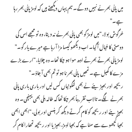
میں پانی بھرنے نہیں دو گے۔ ہم یہاں دیکھتے ہیں کہ لومڑ پانی بھر رہا
ہے۔”
خرگوش بولا، “میں لومڑ کو بھی پانی بھرنے نہ دیتا، وہ تو مجھے اس کی
دوستی کا خیال آ گیا۔ اب دیکھو کیسا مزا آ رہا ہے میرے یار کو۔”
لومڑ پانی بھرتے بھرتے ادھ موا ہو چکا تھا۔ وہ چلایا، “ارے بڑے
مزے کا کھیل ہے۔ تمھیں پانی بھرنا ہو تو تم بھی آ جاؤ۔”
ریچھ اور بھیڑیئے نے بھی لنگوٹیاں کس لیں اور باری باری پانی
بھرنے لگے۔ تالاب تقریباً بھر چکا تھا کہ خالہ بلی بھی پہنچی۔ وہ
بھیڑیئے اور ریچھ کو کام کرتے دیکھ کر ہنسی اور بولی، “ابھی ابھی
بھیا کچھوے سے سنا ہے کہ بھیا لومڑ، بھیڑیا اور ریچھ تمھارا کام کر