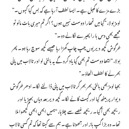
بڑے مزے کا کھیل ہے۔ ایسا لطف آ رہا ہے کہ بس کیا کہوں۔”
لومڑ بولا، “کیا میں تمھارا دوست نہیں ہوں؟ اگر تم میری بات مانو تو
مجھے بھی دس با را پھیرے لگانے دو۔”
خرگوش کچھ دیر یوں چپ چاپ کھڑا رہا جیسے کچھ سوچ رہا ہو۔ پھر
بولا، “اچھا دوست تم بھی کیا یاد کرو گے یہ بالٹی لو اور تالاب میں پانی
بھرنے کا لطف اٹھاؤ۔”
بھیا لومڑ بھی بالٹی بھر بھر کر تالاب میں پانی ڈالنے لگا۔ ادھر خرگوش
دیوار پر بیٹھ گیا اور گیت گانے لگا۔ کچھ دیر بعد وہاں بھیڑیا اور
ریچھ بھی آ گیا۔ ریچھ غصے سے چلایا، “ہمیں ابھی ابھی کچھوا ملا
تھا۔ وہ بڑا گپ باز اور جھوٹا ہے۔ ہم سے کہتا تھا کہ تم کسی تالاب