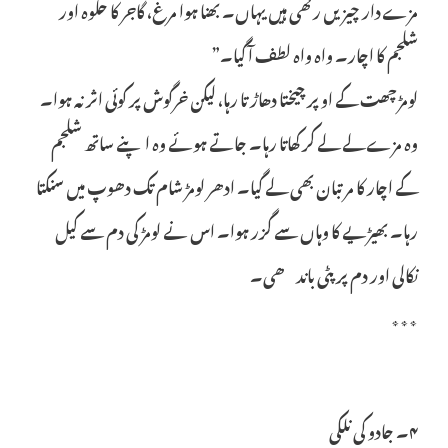
مزے دار چیزیں رکھی ہیں یہاں۔ بھنا ہوا مرغ، گاجر کا حلوہ اور
شلجم کا اچار۔ واہ واہ لطف آ گیا۔”
لومڑ چھت کے اوپر چیختا دھاڑتا رہا، لیکن خرگوش پر کوئی اثر نہ ہوا۔
وہ مزے لے لے کر کھاتا رہا۔ جاتے ہوئے وہ اپنے ساتھ شلجم
کے اچار کا مرتبان بھی لے گیا۔ ادھر لومڑ شام تک دھوپ میں سنکتا
رہا۔ بھیڑیے کا وہاں سے گزر ہوا۔ اس نے لومڑ کی دم سے کیل
نکالی اور دم پر پٹی باندھی۔
٭٭٭
۴۔ جادو کی نلکی