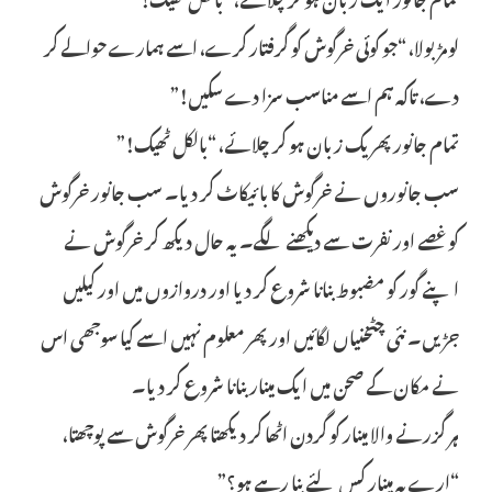
لومڑ بولا، “جو کوئی خرگوش کو گرفتار کرے، اسے ہمارے حوالے کر
دے، تاکہ ہم اسے مناسب سزا دے سکیں!”
تمام جانور پھر یک زبان ہو کر چلائے، “بالکل ٹھیک!”
سب جانوروں نے خرگوش کا بائیکاٹ کر دیا۔ سب جانور خرگوش
کو غصے اور نفرت سے دیکھنے لگے۔ یہ حال دیکھ کر خرگوش نے
اپنے گور کو مضبوط بنانا شروع کر دیا اور دروازوں میں اور کیلیں
جڑیں۔ نئی چٹخنیاں لگائیں اور پھر معلوم نہیں اسے کیا سوجھی اس
نے مکان کے صحن میں ایک مینار بنانا شروع کر دیا۔
ہر گزرنے والا مینار کو گردن اٹھا کر دیکھتا پھر خرگوش سے پوچھتا،
“ارے یہ مینار کس لئے بنا رہے ہو؟”