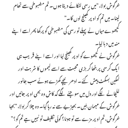
خرگوش بولا، “میں رسی لٹکائے دیتا ہوں۔ تم مضبوطی سے تھام
لینا۔ میں تم کو اوپر کھینچ لوں گا۔”
کچھوے میاں نے پہلے تو رسی کی مضبوطی کو پرکھا پھر اسے اپنے
منہ میں دبا لیا۔
خرگوش نے کچھوے کو اوپر کھینچ لیا اور اسے اپنے قریب ہی
ایک کرسی پر بٹھا کر بڑی محبت سے اسے لیموں کا شربت اور
نمکین بسکٹ پیش کئے۔ ادھر نیچے کھڑے ہوئے سب جانور
للچانے لگے اور دل میں سوچنے لگے کہ کاش وہ بھی اوپر جائیں اور
خرگوش کے مہمان بنیں۔ بھیڑیے سے نہ رہا گیا۔ وہ چلا کر بولا، “بھیا
خرگوش، تم اوپر مزے سے تو ہونا؟ کوئی تکلیف تو نہیں ہے تم کو؟”