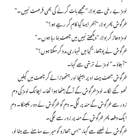
لومڑ بے رخی سے بولا، “مجھے بات کرنے کی بھی فرصت نہیں۔”
خرگوش پھر بولا، “آخر ایسا کیا کام کر رہے ہو؟”
لومڑ دھاڑ کر بولا، “دیکھتے نہیں میں چھت بنا رہا ہوں۔”
خرگوش نے پوچھا، “کیا میں تمہاری مدد کرسکتا ہوں؟”
“آ جاؤ۔” لومڑ نے ترشی سے کہا۔
خرگوش جھٹ پٹ اوپر پہنچا اور ہتھوڑا لے کر چھت میں کیلیں
ٹھوکنے لگا۔ لومڑ خرگوش کے آگے بیٹھا ہوا تھا۔ اچانک لومڑ کی دم
زور سے خرگوش کے منہ پر لگی۔ دم کو خرگوش نے دور پھینکا۔ دم
ایک دفعہ پھر خرگوش کے منہ پر زور سے لگی۔
خرگوش نے غصے سے کہا، “اس جھاڑو کو میرے سامنے سے ہٹا لو،