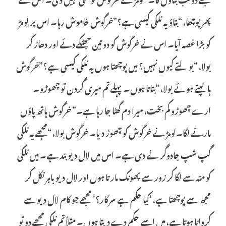
پھر پوچھا، “بتاؤ یہ نلکی کیسی ہے؟”خرگوش خاموش رہا۔ اس پر لومڑ
کو بڑا غصہ آیا۔ اس نے خرگوش کو دو تین جھٹکے دئے اور دھاڑ کر
بولا، “بولتے کیوں نہیں؟ میں پوچھتا ہوں یہ نلکی کیسی ہے؟”خرگوش
ہانپتے ہوئے بولا، “بتاتا ہوں۔ پہلے تم میری گردن تو چھوڑو۔
ارے چھوڑو کم بخت، میرا دم گھٹا جا رہا ہے۔” خرگوش ہاتھ پاؤں
مارنے لگا۔لومڑ نے خرگوش کو چھوڑ دیا۔ خرگوش بولا، “مجھے یہ نلکی
گپ شپ جادوگر نے دی ہے۔ اس میں لال دیو بند ہے۔ میں نلکی
کو منہ سے لگا کر زور سے پھونک مارتا ہوں اور لال دیو باہر نکل کر
مجھ سے پوچھتا ہے، ‘کیا حکم ہے سرکار؟’ مجھے جو کام لال دیو سے
کروانا ہوتا ہے، میں اسے حکم دے دیتا ہوں۔ مثلاً تم نلکی مجھے دو تو