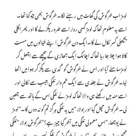
لومڑ اب خرگوش کی گھات میں رہنے لگا۔ خرگوش بھی چوکنا تھا۔
اسے یہ معلوم تھا کہ لومڑ کسی روز اسے ضرور پکڑ لے گا اور پھر اگلی
پچھلی کسر نکال لے گا۔ایک دن خرگوش اپنے خیالوں میں مست
گاتا ہوا چلا جا رہا تھا کہ اچانک ایک جھاڑی کے پیچھے سے اچھل کر
لومڑسامنے آیا اور اس نے خرگوش کو گدی سے پکڑ کر ہوا میں اٹھا
لیا۔ خرگوش نے جلدی سے ایک خم دار نلکی جیب سے نکالی اور
اسے منہ میں رکھنے ہی والا تھا کہ لومڑ نے نلکی اس کے ہاتھ سے چھین
لی۔ خرگوش مچل گیا اور بولا، “میں یہ نلکی ہرگز تم کو نہ دوں گا۔”لومڑ
نے پوچھا، “اس معمولی نلکی میں آخر کیا چیز ہے؟”خرگوش بولا، “نلکی
مجھے دو تب بتاؤں گا۔”لومڑ نے خرگوش کو نلکی نہیں دی۔ اس نے