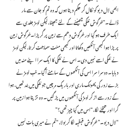
ابھی لال دیو کو نکال کر حکم دیتا ہوں کہ وہ تم کو جان سے مار
ڈالے۔”خرگوش نلکی چھیننے کے لئے جھپٹا، لیکن لومڑ جلدی سے
ایک طرف ہو گیا اور خرگوش دھم سے زمین پر گر پڑا۔خرگوش زمین
پر پڑا ہوا کبھی آنکھیں دکھاتا اور کبھی منت سماجت کرتا، لیکن لومڑ
نے نلکی اسے نہیں دی۔ اس نے نلکی کا ایک سرا اپنے منہ میں
دبایا۔ دوسرا سرا اس کی آنکھوں کے سامنے آ گیا۔ تب لومڑ نے
بڑے زور کی پھونک ماری اور باریک مرچیں جو نلکی میں بند تھیں، ہوا
کے زور سے اڑ کر لومڑ کی آنکھوں میں پڑ گئیں۔ وہ تڑپتا ہوا زمین پر
گرا اور چیخنے لگا، “اس میں کیا چیز تھی؟”
“لال دیو۔” خرگوش قہقہہ لگا کر بولا، “تم نے میری بات نہیں