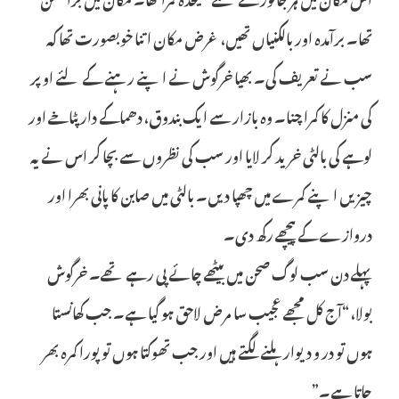
تھا۔ برآمدہ اور بالکنیاں تھیں، غرض مکان اتنا خوبصورت تھا کہ
سب نے تعریف کی۔ بھیا خرگوش نے اپنے رہنے کے لئے اوپر
کی منزل کا کمرا چنا۔ وہ بازار سے ایک بندوق، دھماکے دار پٹاخے اور
لوہے کی بالٹی خرید کر لایا اور سب کی نظروں سے بچا کر اس نے یہ
چیزیں اپنے کمرے میں چھپا دیں۔ بالٹی میں صابن کا پانی بھرا اور
دروازے کے پیچھے رکھ دی۔
پہلے دن سب لوگ صحن میں بیٹھے چائے پی رہے تھے۔ خرگوش
بولا، “آج کل مجھے عجیب سا مرض لاحق ہو گیا ہے۔ جب کھانستا
ہوں تو در و دیوار ہلنے لگتے ہیں اور جب تھوکتا ہوں تو پورا کمرہ بھر
جاتا ہے۔”