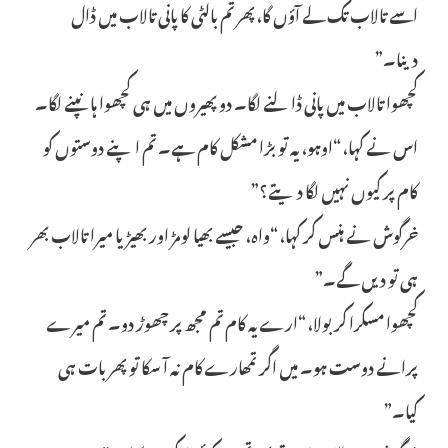
اسے تالاب تک لے آؤں گا، پھر تم بالٹی کا پانی تالاب میں ڈال
دینا۔”
کچھوا تالاب میں پانی ڈالنے لگا۔ دو پھیروں میں ہی کچھوا ہانپنے لگا۔
اس نے کہا، “اوہو، یہ تو بڑا مشکل کام ہے۔ تم اپنے دوستوں کو
کام پر کیوں نہیں لگا دیتے؟”
خرگوش نے ہنس کر کہا، “واہ، جیسے بھیا لومڑ اور بھیڑیا میرا تالاب بھر
ہی تو دیں گے۔”
کچھوا مسکرا کر بولا، “ارے یہ کام تم مجھ پر چھوڑ دو۔ تم میرے
پرانے دوست ہو۔ میں اگر تمھارے کام نہ آ سکا تو پھر بات ہی
کیا۔”